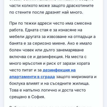
части колкото може защото драскотините
по стените после дразнят най много.
При по тежки адреси често има смесена
работа. Едната стая е за изнасяне на
мебели другата за извозване на отпадъци а
банята е за сериозно миене. Ако е имало
болен човек или дълго занемаряване
включва се и дезинфекция. На места с
много мръсотия и риск от зарази хората
често питат и за
дезинфекция на
апартаменти в сграда
защото миризмата и
боклука влияят и на съседните жилища.
Това е напълно логично и доста често
срещано в София.