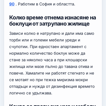
90
. Работим в София и областта.
Колко време отнема изнасяне на
боклуци от затрупано жилище
Зависи колко е натрупано и дали има само
торби или и големи мебели уреди и
счупотии. При едностаен апартамент с
нормално количество боклук може да
стане за няколко часа а при клошарски
жилища или мазе пълно до тавана отива и
повече. Хамалите ни работят стегнато и не
се мотаят но при тежка миризма мокри
отпадъци и нужда от дезинфекция времето
логично се удължава.