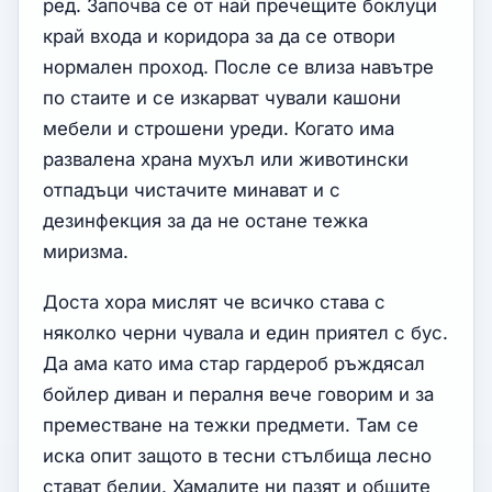
ред. Започва се от най пречещите боклуци
край входа и коридора за да се отвори
нормален проход. После се влиза навътре
по стаите и се изкарват чували кашони
мебели и строшени уреди. Когато има
развалена храна мухъл или животински
отпадъци чистачите минават и с
дезинфекция за да не остане тежка
миризма.
Доста хора мислят че всичко става с
няколко черни чувала и един приятел с бус.
Да ама като има стар гардероб ръждясал
бойлер диван и пералня вече говорим и за
преместване на тежки предмети. Там се
иска опит защото в тесни стълбища лесно
стават белии. Хамалите ни пазят и общите