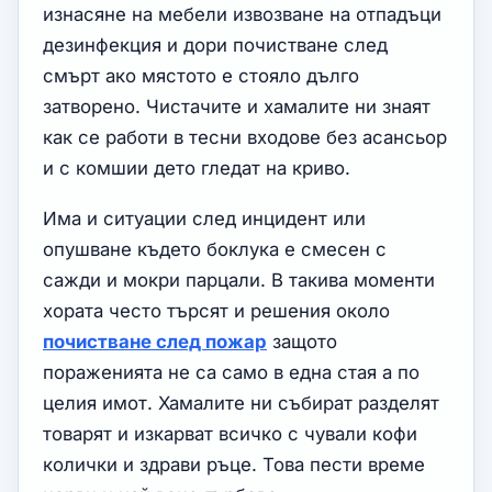
изнасяне на мебели извозване на отпадъци
дезинфекция и дори почистване след
смърт ако мястото е стояло дълго
затворено. Чистачите и хамалите ни знаят
как се работи в тесни входове без асансьор
и с комшии дето гледат на криво.
Има и ситуации след инцидент или
опушване където боклука е смесен с
сажди и мокри парцали. В такива моменти
хората често търсят и решения около
почистване след пожар
защото
пораженията не са само в една стая а по
целия имот. Хамалите ни събират разделят
товарят и изкарват всичко с чували кофи
колички и здрави ръце. Това пести време