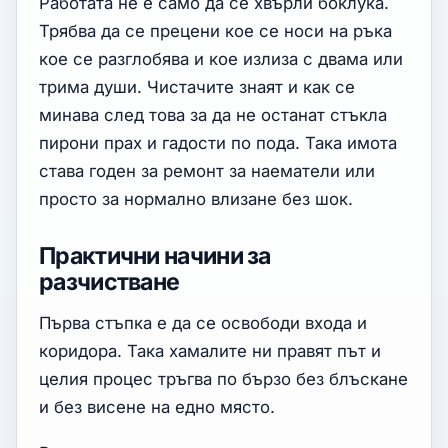
Работата не е само да се хвърли боклука.
Трябва да се прецени кое се носи на ръка
кое се разглобява и кое излиза с двама или
трима души. Чистачите знаят и как се
минава след това за да не останат стъкла
пирони прах и гадости по пода. Така имота
става годен за ремонт за наематели или
просто за нормално влизане без шок.
Практични начини за
разчистване
Първа стъпка е да се освободи входа и
коридора. Така хамалите ни правят път и
целия процес тръгва по бързо без блъскане
и без висене на едно място.