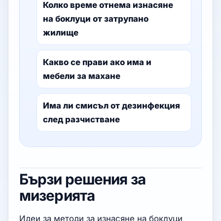
Колко време отнема изнасяне
на боклуци от затрупано
жилище
Какво се прави ако има и
мебели за махане
Има ли смисъл от дезинфекция
след разчистване
Бързи решения за
мизерията
Идеи за методи за изнасяне на боклуци