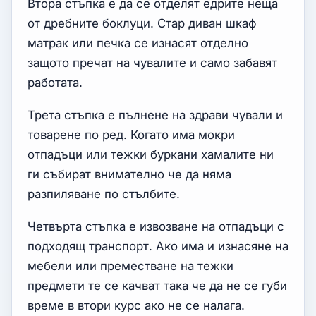
Втора стъпка е да се отделят едрите неща
от дребните боклуци. Стар диван шкаф
матрак или печка се изнасят отделно
защото пречат на чувалите и само забавят
работата.
Трета стъпка е пълнене на здрави чували и
товарене по ред. Когато има мокри
отпадъци или тежки буркани хамалите ни
ги събират внимателно че да няма
разпиляване по стълбите.
Четвърта стъпка е извозване на отпадъци с
подходящ транспорт. Ако има и изнасяне на
мебели или преместване на тежки
предмети те се качват така че да не се губи
време в втори курс ако не се налага.