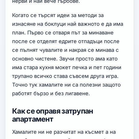
нерви и най вече гърбове.
Когато се търсят идеи за методи за
изнасяне на боклуци най важното е да има
план. Първо се отваря път за минаване
после се отделят едрите отпадъци после
се пълнят чувалите и накрая се минава с
основно чистене. Звучи просто ама като
има стара кухня мокет печка и пет години
трупано всичко става съвсем друга игра.
Точно тук хамалите ни са полезни защото
работят бързо и без лигавене.
Как се оправя затрупан
апартамент
Хамалите ни не разчитат на късмет а на