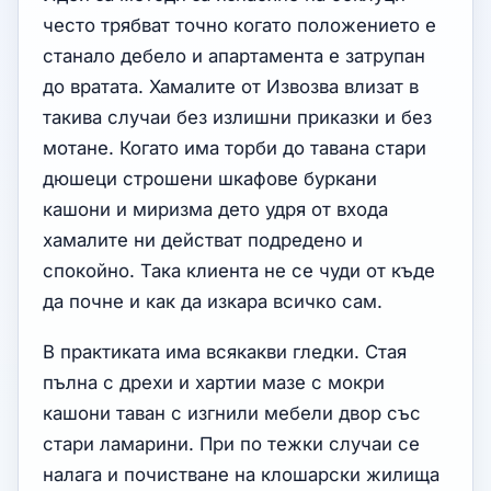
често трябват точно когато положението е
станало дебело и апартамента е затрупан
до вратата. Хамалите от Извозва влизат в
такива случаи без излишни приказки и без
мотане. Когато има торби до тавана стари
дюшеци строшени шкафове буркани
кашони и миризма дето удря от входа
хамалите ни действат подредено и
спокойно. Така клиента не се чуди от къде
да почне и как да изкара всичко сам.
В практиката има всякакви гледки. Стая
пълна с дрехи и хартии мазе с мокри
кашони таван с изгнили мебели двор със
стари ламарини. При по тежки случаи се
налага и почистване на клошарски жилища