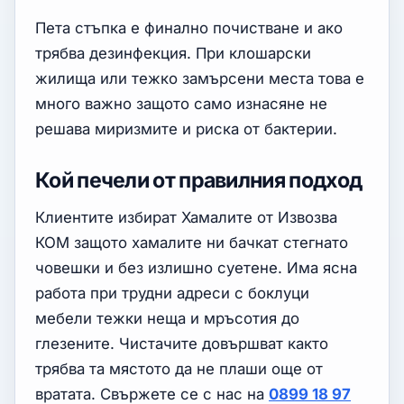
Пета стъпка е финално почистване и ако
трябва дезинфекция. При клошарски
жилища или тежко замърсени места това е
много важно защото само изнасяне не
решава миризмите и риска от бактерии.
Кой печели от правилния подход
Клиентите избират Хамалите от Извозва
КОМ защото хамалите ни бачкат стегнато
човешки и без излишно суетене. Има ясна
работа при трудни адреси с боклуци
мебели тежки неща и мръсотия до
глезените. Чистачите довършват както
трябва та мястото да не плаши още от
вратата. Свържете се с нас на
0899 18 97