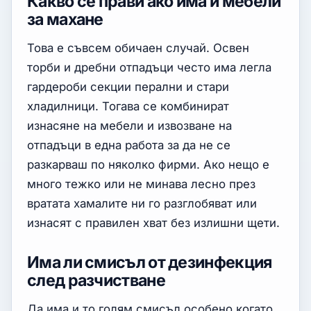
Какво се прави ако има и мебели
за махане
Това е съвсем обичаен случай. Освен
торби и дребни отпадъци често има легла
гардероби секции перални и стари
хладилници. Тогава се комбинират
изнасяне на мебели и извозване на
отпадъци в една работа за да не се
разкарваш по няколко фирми. Ако нещо е
много тежко или не минава лесно през
вратата хамалите ни го разглобяват или
изнасят с правилен хват без излишни щети.
Има ли смисъл от дезинфекция
след разчистване
Да има и то голям смисъл особено когато