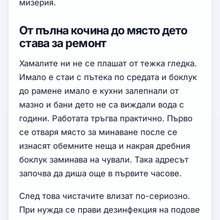
мизерия.
От пълна кочина до място дето
става за ремонт
Хамалите ни не се плашат от тежка гледка.
Имало е стаи с пътека по средата и боклук
до рамене имало е кухни залепнали от
мазно и бани дето не са виждали вода с
години. Работата тръгва практично. Първо
се отваря място за минаване после се
изнасят обемните неща и накрая дребния
боклук заминава на чували. Така адресът
започва да диша още в първите часове.
След това чистачите влизат по-сериозно.
При нужда се прави дезинфекция на подове