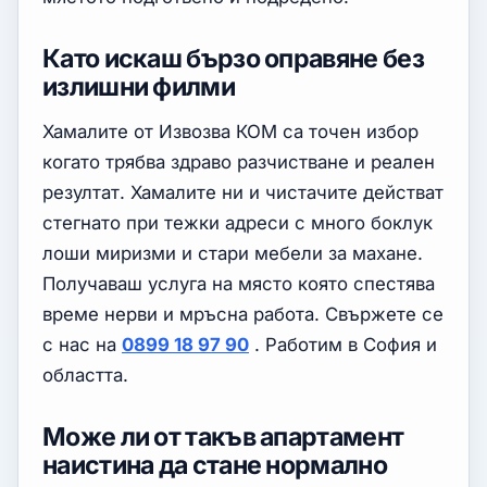
Като искаш бързо оправяне без
излишни филми
Хамалите от Извозва КОМ са точен избор
когато трябва здраво разчистване и реален
резултат. Хамалите ни и чистачите действат
стегнато при тежки адреси с много боклук
лоши миризми и стари мебели за махане.
Получаваш услуга на място която спестява
време нерви и мръсна работа. Свържете се
с нас на
0899 18 97 90
. Работим в София и
областта.
Може ли от такъв апартамент
наистина да стане нормално