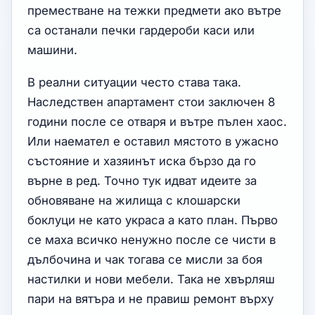
преместване на тежки предмети ако вътре
са останали печки гардероби каси или
машини.
В реални ситуации често става така.
Наследствен апартамент стои заключен 8
години после се отваря и вътре пълен хаос.
Или наемател е оставил мястото в ужасно
състояние и хазяинът иска бързо да го
върне в ред. Точно тук идват идеите за
обновяване на жилища с клошарски
боклуци не като украса а като план. Първо
се маха всичко ненужно после се чисти в
дълбочина и чак тогава се мисли за боя
настилки и нови мебели. Така не хвърляш
пари на вятъра и не правиш ремонт върху