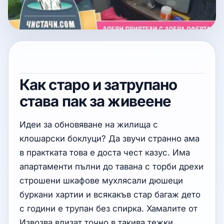
Как старо и затрупано
става пак за живеене
Идеи за обновяване на жилища с
клошарски боклуци? Да звучи странно ама
в практката това е доста чест казус. Има
апартаменти пълни до тавана с торби дрехи
строшени шкафове мухлясали дюшеци
буркани хартии и всякакъв стар багаж дето
с години е трупан без спирка. Хамалите от
Извозва влизат точно в такива тежки