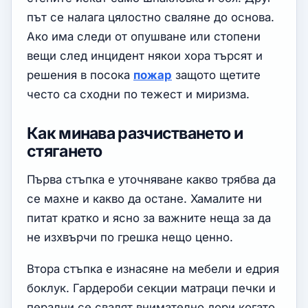
път се налага цялостно сваляне до основа.
Ако има следи от опушване или стопени
вещи след инцидент някои хора търсят и
решения в посока
пожар
защото щетите
често са сходни по тежест и миризма.
Как минава разчистването и
стягането
Първа стъпка е уточняване какво трябва да
се махне и какво да остане. Хамалите ни
питат кратко и ясно за важните неща за да
не изхвърчи по грешка нещо ценно.
Втора стъпка е изнасяне на мебели и едрия
боклук. Гардероби секции матраци печки и
перални се свалят внимателно дори когато