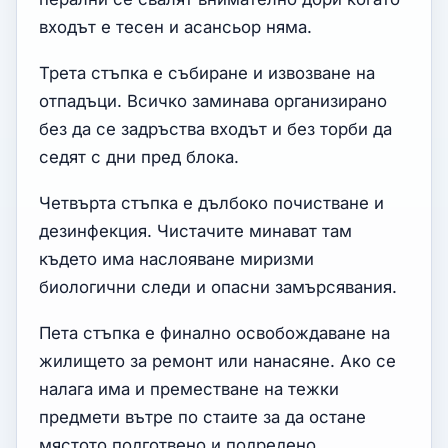
входът е тесен и асансьор няма.
Трета стъпка е събиране и извозване на
отпадъци. Всичко заминава организирано
без да се задръства входът и без торби да
седят с дни пред блока.
Четвърта стъпка е дълбоко почистване и
дезинфекция. Чистачите минават там
където има наслояване миризми
биологични следи и опасни замърсявания.
Пета стъпка е финално освобождаване на
жилището за ремонт или нанасяне. Ако се
налага има и преместване на тежки
предмети вътре по стаите за да остане
мястото подготвено и подредено.