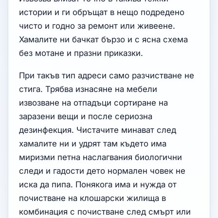
истории и ги обръщат в нещо подредено
чисто и годно за ремонт или живеене.
Хамалите ни бачкат бързо и с ясна схема
без мотане и празни приказки.
При такъв тип адреси само разчистване не
стига. Трябва изнасяне на мебели
извозване на отпадъци сортиране на
заразени вещи и после сериозна
дезинфекция. Чистачите минават след
хамалите ни и удрят там където има
миризми петна наслагвания биологични
следи и гадости дето нормален човек не
иска да пипа. Понякога има и нужда от
почистване на клошарски жилища в
комбинация с почистване след смърт или