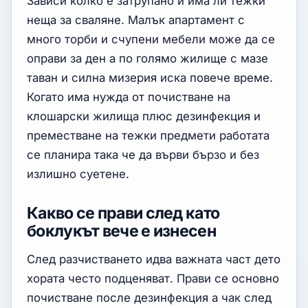
Зависи колко е затрупано и има ли тежки
неща за сваляне. Малък апартамент с
много торби и счупени мебели може да се
оправи за ден а по голямо жилище с мазе
таван и силна мизерия иска повече време.
Когато има нужда от почистване на
клошарски жилища плюс дезинфекция и
преместване на тежки предмети работата
се планира така че да върви бързо и без
излишно суетене.
Какво се прави след като
боклукът вече е изнесен
След разчистването идва важната част дето
хората често подценяват. Прави се основно
почистване после дезинфекция а чак след