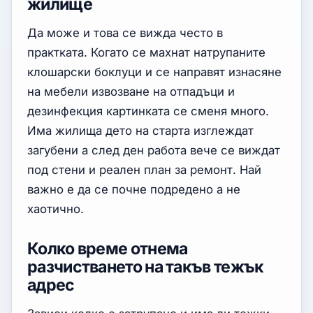
жилище
Да може и това се вижда често в
практката. Когато се махнат натрупаните
клошарски боклуци и се направят изнасяне
на мебели извозване на отпадъци и
дезинфекция картинката се сменя много.
Има жилища дето на старта изглеждат
загубени а след ден работа вече се виждат
под стени и реален план за ремонт. Най
важно е да се почне подредено а не
хаотично.
Колко време отнема
разчистването на такъв тежък
адрес