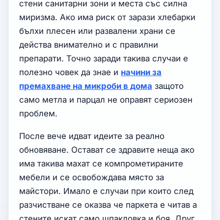
стени санитарни зони и места със силна
миризма. Ако има риск от зарази хлебарки
бълхи плесен или развалени храни се
действа внимателно и с правилни
препарати. Точно заради такива случаи е
полезно човек да знае и
начини за
премахване на микроби в дома
защото
само метла и парцал не оправят сериозен
проблем.
После вече идват идеите за реално
обновяване. Остават се здравите неща ако
има такива махат се компрометираните
мебели и се освобождава място за
майстори. Имало е случаи при които след
разчистване се оказва че паркета е читав а
стените искат само шпакловка и боя. Друг