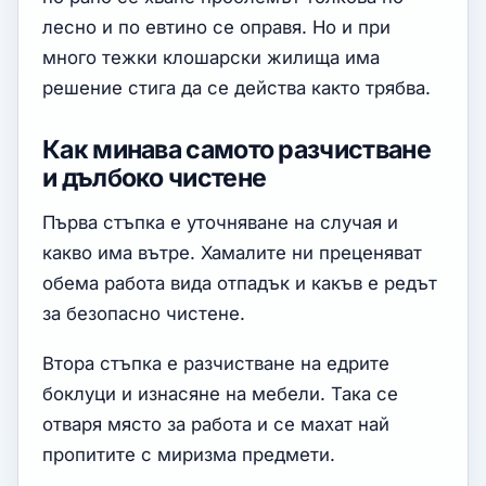
лесно и по евтино се оправя. Но и при
много тежки клошарски жилища има
решение стига да се действа както трябва.
Как минава самото разчистване
и дълбоко чистене
Първа стъпка е уточняване на случая и
какво има вътре. Хамалите ни преценяват
обема работа вида отпадък и какъв е редът
за безопасно чистене.
Втора стъпка е разчистване на едрите
боклуци и изнасяне на мебели. Така се
отваря място за работа и се махат най
пропитите с миризма предмети.