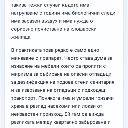
такива тежки случаи където има
натрупване с години има биологични следи
има заразен въздух и има нужда от
сериозно почистване на клошарски
жилища.
В практиката това рядко е само едно
минаване с препарат. Често става дума за
изнасяне на мебели които са пропити с
миризма за събиране на опасни отпадъци
за дезинфекция на подове стени санитария
и за извозване на отпадъци с подходящ
транспорт. Понякога има и умрели гризачи
храна в разпад насекоми или локви от
неизвестен произход. Ей там се вижда
разликата между квартално забърсване и