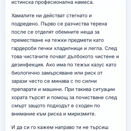
истинска професионална намеса.
Хамалите ни действат стегнато и
подредено. Първо се разчиства терена
после се отделят обемните неща за
преместване на тежки предмети като
гардероби печки хладилници и легла. След
това чистачите почват дълбокото чистене и
дезинфекция. Ако има по тежък казус като
биологично замърсяване или риск от
зарази често се минава с по силни
препарати и машини. При такива ситуации
хората търсят и помощ за почистване след
смърт защото подходът е сходен по
внимание към риска и миризмите.
И да си го кажем направо ти не търсиш