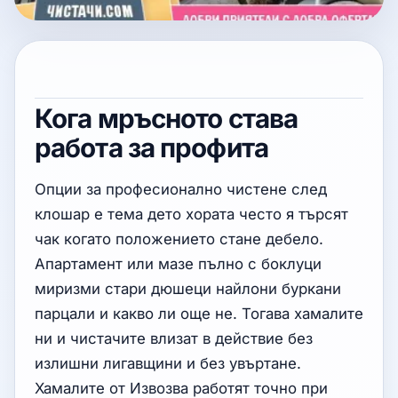
Кога мръсното става
работа за профита
Опции за професионално чистене след
клошар е тема дето хората често я търсят
чак когато положението стане дебело.
Апартамент или мазе пълно с боклуци
миризми стари дюшеци найлони буркани
парцали и какво ли още не. Тогава хамалите
ни и чистачите влизат в действие без
излишни лигавщини и без увъртане.
Хамалите от Извозва работят точно при