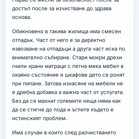
достъп после за изчистване до здрава
основа.
Обикновено в такива жилища има смесен
отпадък. Част от него е за директно
извозване на отпадъци а друга част иска по
внимателно събиране. Стари мокри дрехи
гнили храни матраци с петна мека мебел в
окаяно състояние и шкафове дето се ронят
при пипане. Затова изнасяне на мебели не
е дребна добавка а важна част от услугата.
Без да се махнат големите неща няма как
да се стигне до пода и ъглите където е
истинският проблем.
Има случаи в които след разчистването