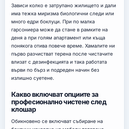
Зависи колко е затрупано жилището и дали
има тежка миризма биологични следи или
много едри боклуци. При по малка
гарсониера може да стане в рамките на
деня а при голям апартамент или къща
понякога отива повече време. Хамалите ни
първо разчистват терена после чистачите
влизат с дезинфекцията и така работата
върви по бърз и подреден начин без
излишно суетене.
Какво включват опциите за
професионално чистене след
клошар
Обикновено се включват събиране на