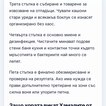
Трета стъпка е събиране и товарене за
извозване на отпадъци. Чували кашони
стари уреди и всякакъв боклук се изнасят
организирано без хаос.
Четвърта стъпка е основно миене и
дезинфекция. Чистачите минават подове
стени баня кухня и контактни точки където
мръсотията и бактериите най много се
лепят.
Пета стъпка е финално обезмирисване и
проверка на резултата. Ако има нужда се
прави допълнително третиране на зони със
силна воня или упорити петна.
Защо хората викат Хамалите от