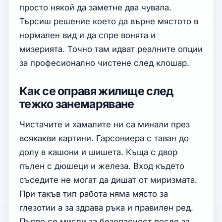
просто някой да заметне два чувала.
Търсиш решение което да върне мястото в
нормален вид и да спре вонята и
мизерията. Точно там идват реалните опции
за професионално чистене след клошар.
Как се оправя жилище след
тежко занемаряване
Чистачите и хамалите ни са минали през
всякакви картини. Гарсониера с таван до
долу в кашони и шишета. Къща с двор
пълен с дюшеци и железа. Вход където
съседите не могат да дишат от миризмата.
При такъв тип работа няма място за
глезотии а за здрава ръка и правилен ред.
Първо се мисли за безопасност после за