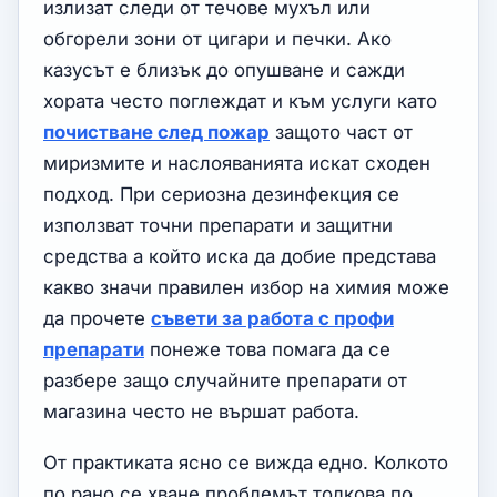
излизат следи от течове мухъл или
обгорели зони от цигари и печки. Ако
казусът е близък до опушване и сажди
хората често поглеждат и към услуги като
почистване след пожар
защото част от
миризмите и наслояванията искат сходен
подход. При сериозна дезинфекция се
използват точни препарати и защитни
средства а който иска да добие представа
какво значи правилен избор на химия може
да прочете
съвети за работа с профи
препарати
понеже това помага да се
разбере защо случайните препарати от
магазина често не вършат работа.
От практиката ясно се вижда едно. Колкото
по рано се хване проблемът толкова по