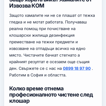
Извозва КОМ
Защото хамалите ни не се плашат от тежка
гледка и не мотат работата. Получаваш
реална помощ при почистване на
клошарски жилища дезинфекция
преместване на тежки предмети и
извозване на отпадъци всичко на едно
място. Чистачите бачкат стегнато а
крайният резултат е осезаем още същия
ден. Свържете се с нас на
0899 18 97 90
.
Работим в София и областта.
Колко време отнема
професионалното чистене след
клошар