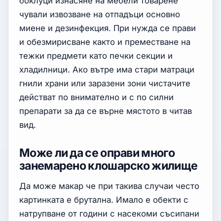
боклуци изнасяне на мебели товарене
чували извозване на отпадъци основно
миене и дезинфекция. При нужда се прави
и обезмирисване както и преместване на
тежки предмети като печки секции и
хладилници. Ако вътре има стари матраци
гнили храни или заразени зони чистачите
действат по внимателно и с по силни
препарати за да се върне мястото в читав
вид.
Може ли да се оправи много
занемарено клошарско жилище
Да може макар че при такива случаи често
картинката е брутална. Имало е обекти с
натрупване от години с насекоми съсипани