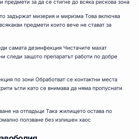
 предмети за да се стигне до всяка рискова зона
ито задържат мизерия и миризма Това включва
всякакви предмети които вече не стават за
еди самата дезинфекция Чистачите махат
ни следи защото препаратът работи по добре
кция по зони Обработват се контактни места
крити ъгли като се внимава да няма пропуснати
зване на отпадъци Така жилището остава по
ормално ползване без излишен хаос
лавоболия