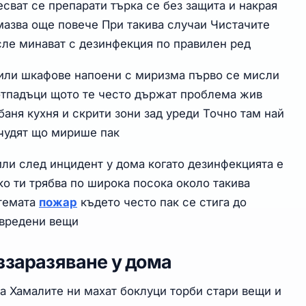
сват се препарати търка се без защита и накрая
мазва още повече При такива случаи Чистачите
осле минават с дезинфекция по правилен ред
 или шкафове напоени с миризма първо се мисли
 отпадъци щото те често държат проблема жив
баня кухня и скрити зони зад уреди Точно там най
 чудят що мирише пак
или след инцидент у дома когато дезинфекцията е
о ти трябва по широка посока около такива
 темата
пожар
където често пак се стига до
увредени вещи
ззаразяване у дома
на Хамалите ни махат боклуци торби стари вещи и