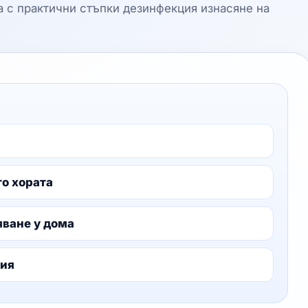
 с практични стъпки дезинфекция изнасяне на
то хората
яване у дома
лия