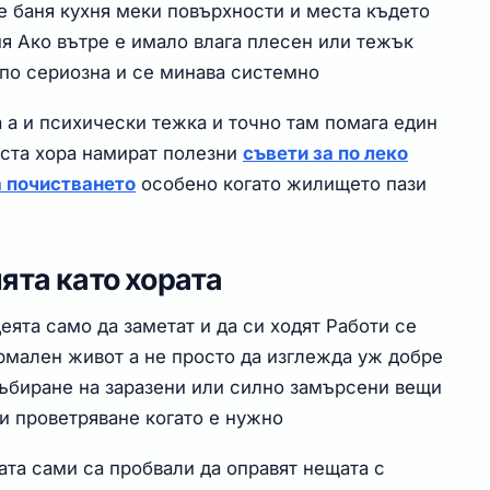
 баня кухня меки повърхности и места където
я Ако вътре е имало влага плесен или тежък
 по сериозна и се минава системно
 а и психически тежка и точно там помага един
ста хора намират полезни
съвети за по леко
а почистването
особено когато жилището пази
ята като хората
еята само да заметат и да си ходят Работи се
ормален живот а не просто да изглежда уж добре
събиране на заразени или силно замърсени вещи
и проветряване когато е нужно
ата сами са пробвали да оправят нещата с