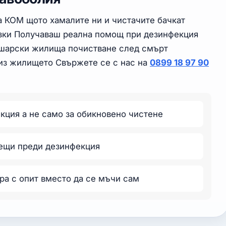
а КОМ щото хамалите ни и чистачите бачкат
азки Получаваш реална помощ при дезинфекция
ошарски жилища почистване след смърт
 из жилището Свържете се с нас на
0899 18 97 90
екция а не само за обикновено чистене
вещи преди дезинфекция
ра с опит вместо да се мъчи сам