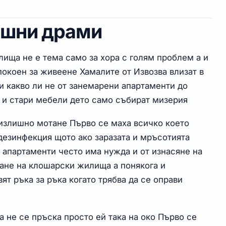
ишни драми
лища не е тема само за хора с голям проблем а и
спокоен за живеене Хамалите от Извозва влизат в
и какво ли не от занемарени апартаменти до
 и стари мебели дето само събират мизерия
 излишно мотане Първо се маха всичко което
езинфекция щото ако заразата и мръсотията
 апартаменти често има нужда и от изнасяне на
ане на клошарски жилища а понякога и
ят ръка за ръка когато трябва да се оправи
а не се пръска просто ей така на око Първо се