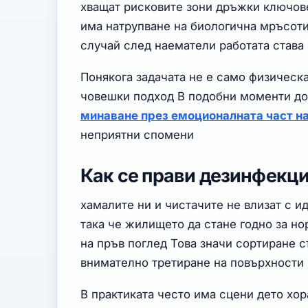
хващат рисковите зони дръжки ключове
има натрупване на биологична мръсоти
случай след наематели работата става
Понякога задачата не е само физическа
човешки подход В подобни моменти до
минаване през емоционалната част н
неприятни спомени
Как се прави дезинфекци
хамалите ни и чистачите не влизат с ид
така че жилището да стане годно за н
на пръв поглед Това значи сортиране 
внимателно третиране на повърхности 
В практиката често има сцени дето хор