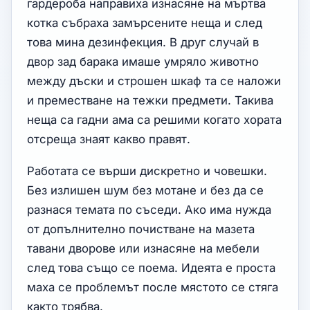
гардероба направиха изнасяне на мъртва
котка събраха замърсените неща и след
това мина дезинфекция. В друг случай в
двор зад барака имаше умряло животно
между дъски и строшен шкаф та се наложи
и преместване на тежки предмети. Такива
неща са гадни ама са решими когато хората
отсреща знаят какво правят.
Работата се върши дискретно и човешки.
Без излишен шум без мотане и без да се
разнася темата по съседи. Ако има нужда
от допълнително почистване на мазета
тавани дворове или изнасяне на мебели
след това също се поема. Идеята е проста
маха се проблемът после мястото се стяга
както трябва.