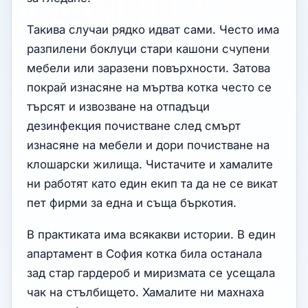
Такива случаи рядко идват сами. Често има
разпилени боклуци стари кашони счупени
мебели или заразени повърхности. Затова
покрай изнасяне на мъртва котка често се
търсят и извозване на отпадъци
дезинфекция почистване след смърт
изнасяне на мебели и дори почистване на
клошарски жилища. Чистачите и хамалите
ни работят като един екип та да не се викат
пет фирми за една и съща бъркотия.
В практиката има всякакви истории. В един
апартамент в София котка била останала
зад стар гардероб и миризмата се усещала
чак на стълбището. Хамалите ни махнаха