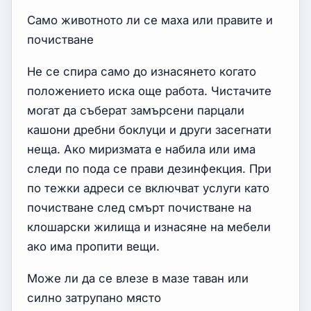
Само животното ли се маха или правите и
почистване
Не се спира само до изнасянето когато
положението иска още работа. Чистачите
могат да съберат замърсени парцали
кашони дребни боклуци и други засегнати
неща. Ако миризмата е набила или има
следи по пода се прави дезинфекция. При
по тежки адреси се включват услуги като
почистване след смърт почистване на
клошарски жилища и изнасяне на мебели
ако има пропити вещи.
Може ли да се влезе в мазе таван или
силно затрупано място