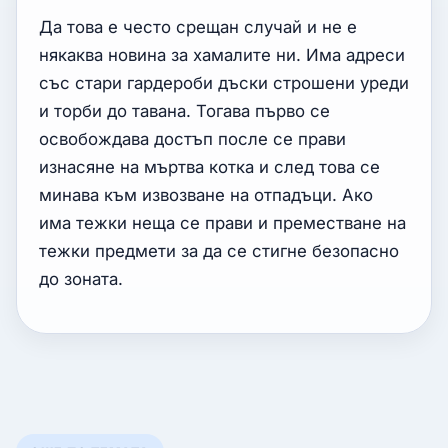
Да това е често срещан случай и не е
някаква новина за хамалите ни. Има адреси
със стари гардероби дъски строшени уреди
и торби до тавана. Тогава първо се
освобождава достъп после се прави
изнасяне на мъртва котка и след това се
минава към извозване на отпадъци. Ако
има тежки неща се прави и преместване на
тежки предмети за да се стигне безопасно
до зоната.