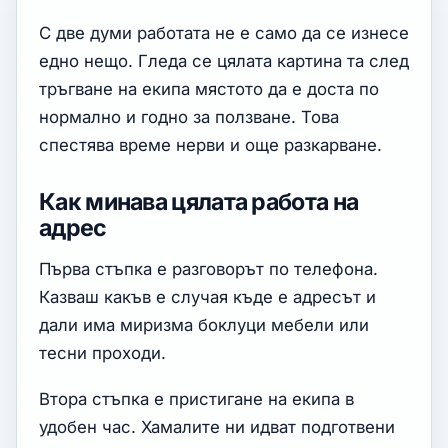
С две думи работата не е само да се изнесе
едно нещо. Гледа се цялата картина та след
тръгване на екипа мястото да е доста по
нормално и годно за ползване. Това
спестява време нерви и още разкарване.
Как минава цялата работа на
адрес
Първа стъпка е разговорът по телефона.
Казваш какъв е случая къде е адресът и
дали има миризма боклуци мебели или
тесни проходи.
Втора стъпка е пристигане на екипа в
удобен час. Хамалите ни идват подготвени