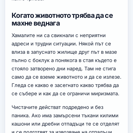
Когато животното трябва да се
махне веднага
Хамалите ни са свикнали с неприятни
адреси и трудни ситуации. Някой път се
влиза в запуснато жилище друг път в мазе
пълно с боклук а понякога в стая където е
стояло затворено дни наред. Там не стига
само да се вземе животното и да се излезе.
Гледа се какво е засегнато какво трябва да
се събере и как да се ограничи миризмата.
Чистачите действат подредено и без
паника. Ако има замърсени тъкани килими
кашони или дребни отпадъци те се отделят
и се подготвят за извозване на отпадъци.