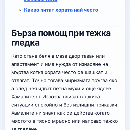
Какво питат хората най често
Бърза помощ при тежка
гледка
Като стане беля в мазе двор таван или
апартамент и има нужда от изнасяне на
мъртва котка хората често се шашкат и
отлагат. Точно тогава миризмата тръгва яко
а след нея идват петна мухи и още ядове.
Хамалите от Извозва влизат в такива
ситуации спокойно и без излишни приказки.
Хамалите ни знаят как се действа когато
мястото е тясно мръсно или направо тежко
за гледане.