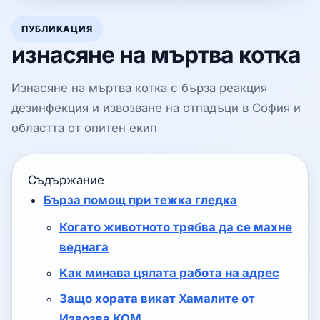
ПУБЛИКАЦИЯ
изнасяне на мъртва котка
Изнасяне на мъртва котка с бърза реакция
дезинфекция и извозване на отпадъци в София и
областта от опитен екип
Съдържание
Бърза помощ при тежка гледка
Когато животното трябва да се махне
веднага
Как минава цялата работа на адрес
Защо хората викат Хамалите от
Извозва КОМ