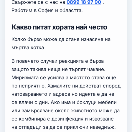
Свържете се с нас на
0899 18 97 90
.
Работим в София и областта.
Какво питат хората най често
Колко бързо може да стане изнасяне на
мъртва котка
В повечето случаи реакцията е бърза
защото такива неща не търпят чакане.
Миризмата се усилва а мястото става още
по неприятно. Хамалите ни действат според
натоварването и адреса но идеята е да не
се влачи с дни. Ако има и боклуци мебели
или замърсяване около животното може да
се комбинира с дезинфекция и извозване
на отпадъци за да се приключи наведнъж.