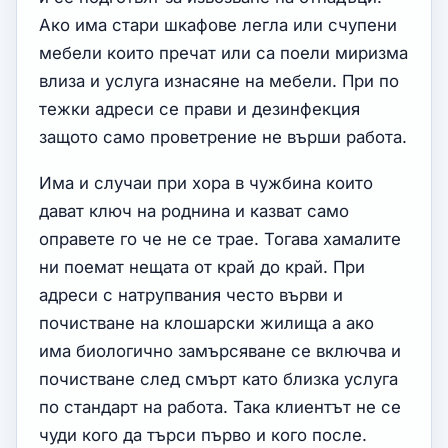
Ако има стари шкафове легла или счупени
мебели които пречат или са поели миризма
влиза и услуга изнасяне на мебели. При по
тежки адреси се прави и дезинфекция
защото само проветрение не върши работа.
Има и случаи при хора в чужбина които
дават ключ на роднина и казват само
оправете го че не се трае. Тогава хамалите
ни поемат нещата от край до край. При
адреси с натрупвания често върви и
почистване на клошарски жилища а ако
има биологично замърсяване се включва и
почистване след смърт като близка услуга
по стандарт на работа. Така клиентът не се
чуди кого да търси първо и кого после.