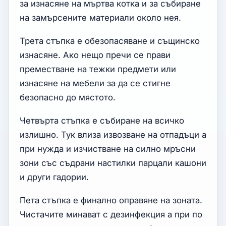
за изнасяне на мъртва котка и за събиране
на замърсените материали около нея.
Трета стъпка е обезопасяване и същинско
изнасяне. Ако нещо пречи се прави
преместване на тежки предмети или
изнасяне на мебели за да се стигне
безопасно до мястото.
Четвърта стъпка е събиране на всичко
излишно. Тук влиза извозване на отпадъци а
при нужда и изчистване на силно мръсни
зони със съдрани настилки парцали кашони
и други гадории.
Пета стъпка е финално оправяне на зоната.
Чистачите минават с дезинфекция а при по