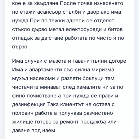
кое е за хвърляне После почва изнасянето
по етажи асансьор стълби и двор ако има
нужда При по тежки адреси се отделят
стъкло дърво метал електроуреди и битов
отпадък за да стане работата по чисто и по
бързо
Има случаи с мазета и тавани пълни догоре
Има и апартаменти със силна миризма
мухъл насекоми и разляти боклуци там
чистачите минават след хамалите ни за по
фино почистване а при нужда се прави и
дезинфекция Така клиентът не остава с
половин работа а получава разчистено
жилище готово за ремонт продажба или
даване под наем