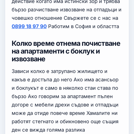
действие когато има истински зор и трябва
бързо разчистване извозване на отпадъци и
човешко отношение Свържете се с нас на
0899 18 97 90
Работим в София и областта
Колко време отнема почистване
на апартаменти с боклук и
извозване
Зависи колко е затрупано жилището и
какъв е достъпа до него Ако има асансьор
и боклукът е само в няколко стаи става по
бързо Ако говорим за апартамент пълен
догоре с мебели дрехи съдове и отпадъци
може да отиде повече време Хамалите ни
работят стегнато и обикновено още същия
ден се вижда голяма разлика