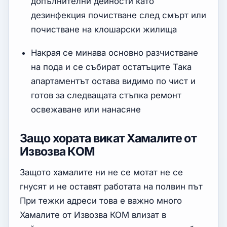
допълнителни дейности като
дезинфекция почистване след смърт или
почистване на клошарски жилища
Накрая се минава основно разчистване
на пода и се събират остатъците Така
апартаментът остава видимо по чист и
готов за следващата стъпка ремонт
освежаване или нанасяне
Защо хората викат Хамалите от
Извозва КОМ
Защото хамалите ни не се мотат не се
гнусят и не оставят работата на полвин път
При тежки адреси това е важно много
Хамалите от Извозва КОМ влизат в