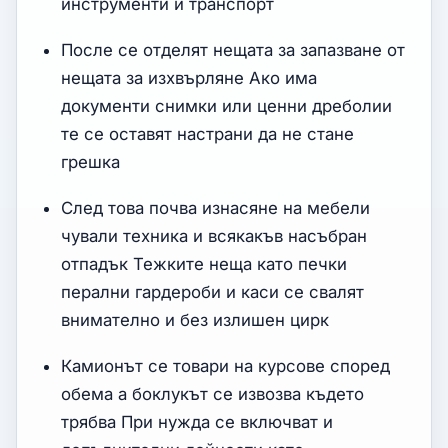
инструменти и транспорт
После се отделят нещата за запазване от
нещата за изхвърляне Ако има
документи снимки или ценни дреболии
те се оставят настрани да не стане
грешка
След това почва изнасяне на мебели
чували техника и всякакъв насъбран
отпадък Тежките неща като печки
перални гардероби и каси се свалят
внимателно и без излишен цирк
Камионът се товари на курсове според
обема а боклукът се извозва където
трябва При нужда се включват и