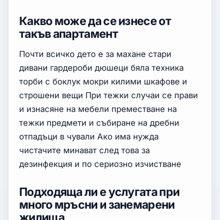
Какво може да се изнесе от
такъв апартамент
Почти всичко дето е за махане стари
дивани гардероби дюшеци бяла техника
торби с боклук мокри килими шкафове и
строшени вещи При тежки случаи се прави
и изнасяне на мебели преместване на
тежки предмети и събиране на дребни
отпадъци в чували Ако има нужда
чистачите минават след това за
дезинфекция и по сериозно изчистване
Подходяща ли е услугата при
много мръсни и занемарени
жилища