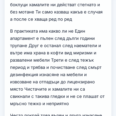
боклуци хамалите ни действат стегнато и
без мотане Ти само казваш какъв е случая
а после се хваща ред по ред
В практиката има какво ли не Един
апартамент е пълен след дълги години
трупане Друг е останал след наематели и
вътре има храна в кофти вид миризми и
развалени мебели Трети е след тежък
период и трябва и почистване след смърт
дезинфекция изнасяне на мебели и
извозване на отпадъци до лицензирано
място Чистачите и хамалите ни са
свикнали с такива гледки и не се плашат от
мръсно тежко и неприятно
Често покрай това върви и друго изнасяне