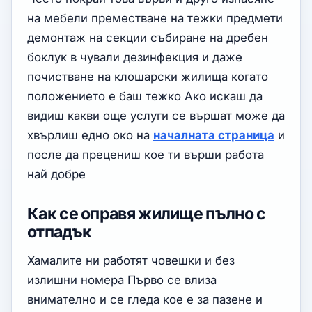
на мебели преместване на тежки предмети
демонтаж на секции събиране на дребен
боклук в чували дезинфекция и даже
почистване на клошарски жилища когато
положението е баш тежко Ако искаш да
видиш какви още услуги се вършат може да
хвърлиш едно око на
началната страница
и
после да прецениш кое ти върши работа
най добре
Как се оправя жилище пълно с
отпадък
Хамалите ни работят човешки и без
излишни номера Първо се влиза
внимателно и се гледа кое е за пазене и