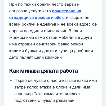
При по тежки обекти често върви и
свързана услуга като
почистване на
отпадъци за домове и обекти
защото не
всеки боклук е еднакъв и не всеки адрес се
оправя по един и същи начин В едни
жилища има само стари мебели а в други
има строшен санитарен фаянс мокри
килими буркани дрехи и купища дреболии
дето пълнят цели камиони
Как минава цялата работа
Първо се чуваш с нас и казваш какво има
вътре колко етажа е блока и дали има
асансьор Така хамалите ни идват
подготвени с чували ръкавици