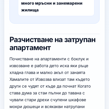
много мръсни и занемарени
жилища
Разчистване на затрупан
апартамент
Почистване на апартаменти с боклук и
извозване е работа дето иска яки ръце
хладна глава и малко акъл от занаята
Хамалите от Извозва влизат там където
други се чудят от къде да почнат Когато
става дума за стаи пълни до тавана с
чували стари дрехи счупени шкафове
мокри дюшеци и всякакви натрупани