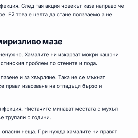
фекция. След тая акция човекът каза направо че
ре. Ей това е целта да стане ползваемо а не
 миризливо мазе
 ненужно. Хамалите ни изкарват мокри кашони
истинския проблем по стените и пода.
 пазене и за хвърляне. Така не се мъкнат
се прави извозване на отпадъци бързо и
инфекция. Чистачите минават местата с мухъл
е трупали с години.
и опасни неща. При нужда хамалите ни правят