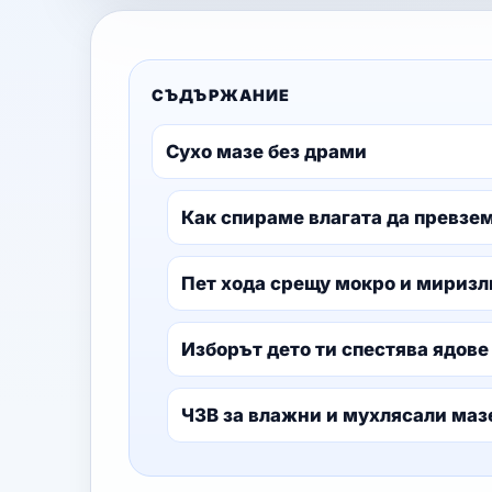
СЪДЪРЖАНИЕ
Сухо мазе без драми
Как спираме влагата да превзе
Пет хода срещу мокро и миризл
Изборът дето ти спестява ядове
ЧЗВ за влажни и мухлясали маз