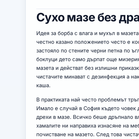
Сухо мазе без др
Идея за борба с влага и мухъл в мазета
честно казано положението често е ко
застояло по стените черни петна по ъг
боклуци дето само дърпат още мизерия.
мазета и действат без излишни приказк
чистачите минават с дезинфекция а нак
каша.
В практиката най често проблемът тръг
Имало е случай в София където човек 
дрехи в мазе. Всичко беше дръпнало вл
хамалите ни направиха изнасяне на ме
почистване на мазето. След това чист