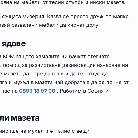
сяне на мебели от тесни стълби и ниски мазета.
а същата мизерия. Казва се просто дръж по малко
авяй развалени мебели да киснат долу.
а ядове
а КОМ защото хамалите ни бачкат стегнато
ш помощ за разчистване дезинфекция изнасяне на
 мазето да спре да вони и да те е гнус да
га и мухъл в мазета най добрата е да се почне от
 нас на
0899 18 97 90
. Работим в София и
ли мазета
 мирише на мухъл и е пълно с вещи