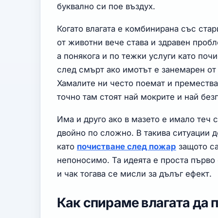
буквално си пое въздух.
Когато влагата е комбинирана със ста
от животни вече става и здравен проб
а понякога и по тежки услуги като по
след смърт ако имотът е занемарен от 
Хамалите ни често поемат и премества
точно там стоят най мокрите и най без
Има и друго ако в мазето е имало теч 
двойно по сложно. В такива ситуации д
като
почистване след пожар
защото са
непоносимо. Та идеята е проста първо
и чак тогава се мисли за дълъг ефект.
Как спираме влагата да 