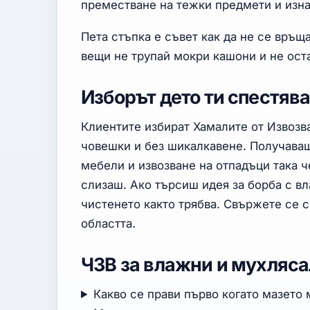
преместване на тежки предмети и изна
Пета стъпка е съвет как да не се връщ
вещи не трупай мокри кашони и не ост
Изборът дето ти спестяв
Клиентите избират Хамалите от Извозв
човешки и без шикалкавене. Получава
мебели и извозване на отпадъци така че
слизаш. Ако търсиш идея за борба с вла
чистенето както трябва. Свържете се с
областта.
ЧЗВ за влажни и мухляса
Какво се прави първо когато мазето