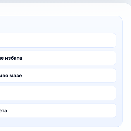
ме избата
иво мазе
ета