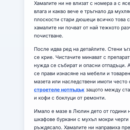
Хамалите ни не влизат с номера а с яс
влага и какво вече е тръгнало да мух
плоскости стари дюшеци всичко това съ
хамалите ни почват от най тежкото ра
почистване.
После идва ред на детайлите. Стени ъг
се крие. Чистачите минават с препарат
нужда се събират и опасни отпадъци. 
се прави изнасяне на мебели и товарен
мазета или наследствени имоти често 
строетеле нотпъдък
защото между ста
и кофи с боклуци от ремонти.
Имало е мазе в Люлин дето от години 
шкафове буркани с мухъл мокри черги
ръждясало. Хамалите ни направиха пр