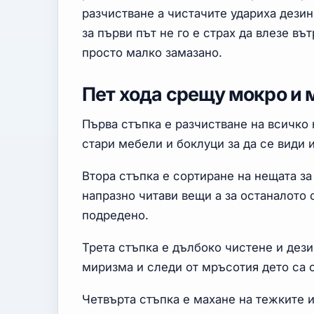
разчистване а чистачите удариха дезин
за първи път не го е страх да влезе вът
просто малко замазано.
Пет хода срещу мокро и
Първа стъпка е разчистване на всичко
стари мебели и боклуци за да се види 
Втора стъпка е сортиране на нещата за
напразно читави вещи а за останалото 
подредено.
Трета стъпка е дълбоко чистене и дез
миризма и следи от мръсотия дето са с
Четвърта стъпка е махане на тежките 