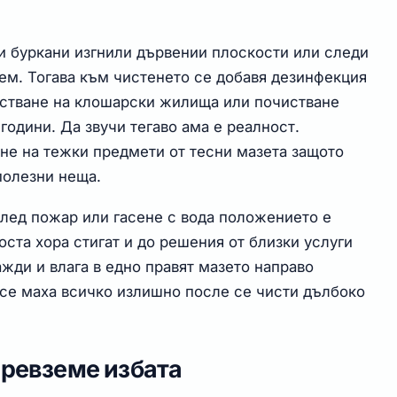
ри буркани изгнили дървении плоскости или следи
лем. Тогава към чистенето се добавя дезинфекция
чистване на клошарски жилища или почистване
години. Да звучи тегаво ама е реалност.
не на тежки предмети от тесни мазета защото
полезни неща.
след пожар или гасене с вода положението е
оста хора стигат и до решения от близки услуги
жди и влага в едно правят мазето направо
 се маха всичко излишно после се чисти дълбоко
превземе избата