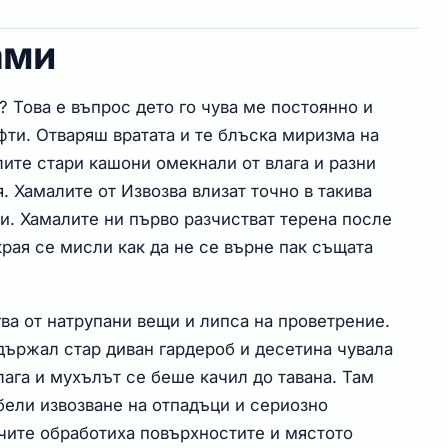
ами
? Това е въпрос дето го чува ме постоянно и
фти. Отваряш вратата и те блъска миризма на
лите стари кашони омекнали от влага и разни
 Хамалите от Извозва влизат точно в такива
и. Хамалите ни първо разчистват терена после
рая се мисли как да не се върне пак същата
ва от натрупани вещи и липса на проветрение.
държал стар диван гардероб и десетина чувала
ага и мухълът се беше качил до тавана. Там
бели извозване на отпадъци и сериозно
ачите обработиха повърхностите и мястото