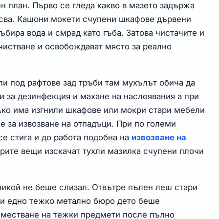
ен план. Първо се гледа какво в мазето задържа
лясва. Кашони мокети счупени шкафове дървени
бира вода и смрад като гъба. Затова чистачите и
зчистване и освобождават място за реално
ли под рафтове зад тръби там мухълът обича да
и за дезинфекция и махане на наслоявания а при
Ако има изгнили шкафове или мокри стари мебели
е за извозване на отпадъци. При по големи
се стига и до работа подобна на
извозване на
рите вещи изскачат тухли мазилка счупени плочи
никой не беше слизал. Отвътре пълен леш стари
 и едно тежко метално бюро дето беше
еместване на тежки предмети после пълно