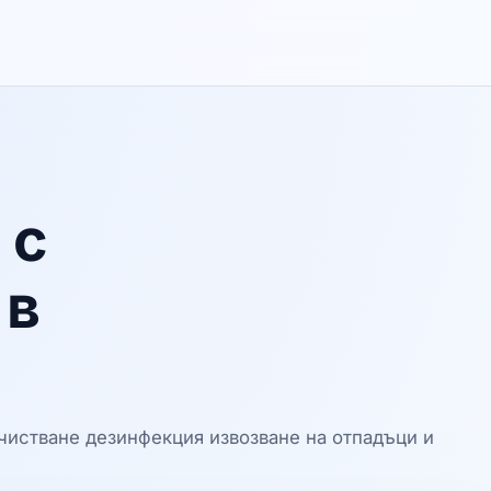
 с
 в
очистване дезинфекция извозване на отпадъци и