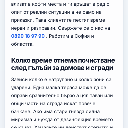
влизат в кофти места и ги връщат в ред с
опит от реални ситуации а не само на
приказки. Така клиентите пестят време
нерви и разправии. Свържете се с нас на
0899 18 97 90
. Работим в София и
областта.
Колко време отнема почистване
след гълъби за домове и сгради
Зависи колко е натрупано и колко зони са
ударени. Една малка тераса може да се
оправи сравнително бързо а цял таван или
общи части на сграда искат повече
бачкане. Ако има стари гнезда силна
миризма и нужда от дезинфекция времето
се качва. Хамалите ни действат стегнато и