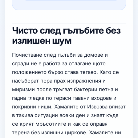
Чисто след гълъбите без
излишен шум
Почистване след гълъби за домове и
сгради не е работа за отлагане щото
положението бързо става тегаво. Като се
насъберат пера прах изпражнения и
миризми после тръгват бактерии петна и
гадна гледка по тераси тавани входове и
покривни ниши. Хамалите от Извозва влизат
в такива ситуации всеки ден и знаят къде
се крият мръсотиите и как се оправя
терена без излишни циркове. Хамалите ни