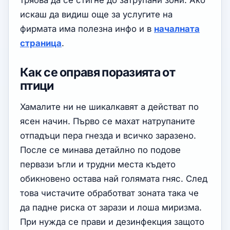
трябва да се стигне до затрупани зони. Ако
искаш да видиш още за услугите на
фирмата има полезна инфо и в
началната
страница
.
Как се оправя поразията от
птици
Хамалите ни не шикалкавят а действат по
ясен начин. Първо се махат натрупаните
отпадъци пера гнезда и всичко заразено.
После се минава детайлно по подове
первази ъгли и трудни места където
обикновено остава най голямата гняс. След
това чистачите обработват зоната така че
да падне риска от зарази и лоша миризма.
При нужда се прави и дезинфекция защото