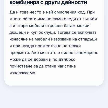
комбинира с други дейности
Да и това често е най смисления ход. При
много обекти има не само следи от гълъби
а и стари мебели строшен багаж мокри
дюшеци и куп боклуци. Тогава се включват
изнасяне на мебели извозване на отпадъци
и при нужда преместване на тежки
предмети. Ако мястото е силно занемарено
може да се добави и по дълбоко
почистване за да стане наистина
използваемо.