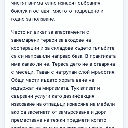
чистят внимателно изнасят събрания
боклук и оставят мястото подредено и
годно за ползване.
Често ни викат за апартаменти с
занемарени тераси за входове на
кооперации и за складове където гълъбите
са си направили направо база. В практиката
има какво ли не. Тераса дето не е отваряна
с месеци. Таван с натрупан слой мръсотия.
Общи части където хората вече не
издържат на миризмата. Тук влизат и
свързани услуги като дезинфекция
извозване на отпадъци изнасяне на мебели
ако са засегнати от замърсяване и дори
преместване на тежки предмети когато