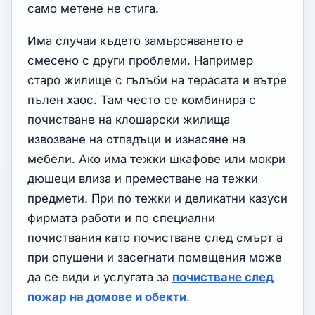
само метене не стига.
Има случаи където замърсяването е
смесено с други проблеми. Например
старо жилище с гълъби на терасата и вътре
пълен хаос. Там често се комбинира с
почистване на клошарски жилища
извозване на отпадъци и изнасяне на
мебели. Ако има тежки шкафове или мокри
дюшеци влиза и преместване на тежки
предмети. При по тежки и деликатни казуси
фирмата работи и по специални
почиствания като почистване след смърт а
при опушени и засегнати помещения може
да се види и услугата за
почистване след
пожар на домове и обекти
.