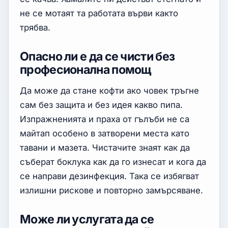
не се мотаят та работата върви както
трябва.
Опасно ли е да се чисти без
професионална помощ
Да може да стане кофти ако човек тръгне
сам без защита и без идея какво пипа.
Изпражненията и праха от гълъби не са
майтап особено в затворени места като
тавани и мазета. Чистачите знаят как да
съберат боклука как да го изнесат и кога да
се направи дезинфекция. Така се избягват
излишни рискове и повторно замърсяване.
Може ли услугата да се