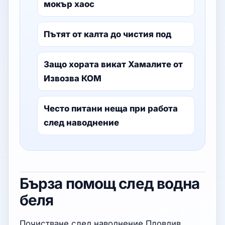
мокър хаос
Пътят от калта до чистия под
Защо хората викат Хамалите от
Извозва КОМ
Често питани неща при работа
след наводнение
Бърза помощ след водна
беля
Почистване след наводнение Пловдив