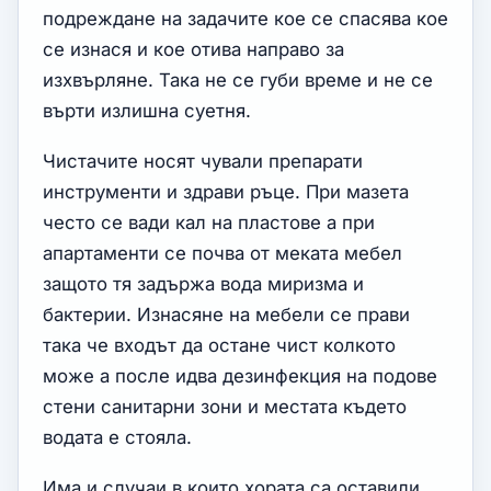
подреждане на задачите кое се спасява кое
се изнася и кое отива направо за
изхвърляне. Така не се губи време и не се
върти излишна суетня.
Чистачите носят чували препарати
инструменти и здрави ръце. При мазета
често се вади кал на пластове а при
апартаменти се почва от меката мебел
защото тя задържа вода миризма и
бактерии. Изнасяне на мебели се прави
така че входът да остане чист колкото
може а после идва дезинфекция на подове
стени санитарни зони и местата където
водата е стояла.
Има и случаи в които хората са оставили