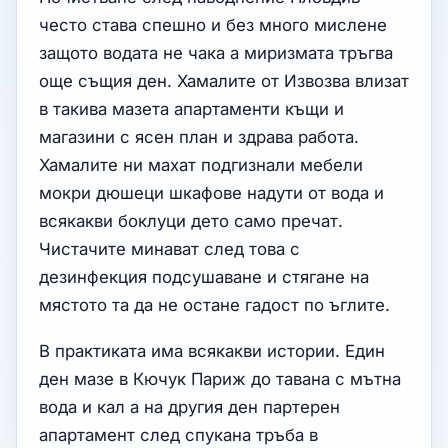
често става спешно и без много мислене
защото водата не чака а миризмата тръгва
още същия ден. Хамалите от Извозва влизат
в такива мазета апартаменти къщи и
магазини с ясен план и здрава работа.
Хамалите ни махат подгизнали мебели
мокри дюшеци шкафове надути от вода и
всякакви боклуци дето само пречат.
Чистачите минават след това с
дезинфекция подсушаване и стягане на
мястото та да не остане гадост по ъглите.
В практиката има всякакви истории. Един
ден мазе в Кючук Париж до тавана с мътна
вода и кал а на другия ден партерен
апартамент след спукана тръба в