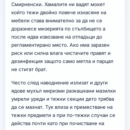
Смирненски. Хамалите ни вадят мокет
който тежи двойно повече изнасяне на
мебели става внимателно за да не се
доразнесе мизерията по стълбището а
после идва извозване на отпадъци до
регламентирано място. Ако има заразен
риск или силна влага чистачите правят и
дезинфекция защото само метла и парцал
не стигат брат.
Често след наводнение излизат и други
ядове мухъл миризми разкашкани мазилки
умрели уреди и тежки секции дето трябва
да се махнат. Тук влиза и преместване на
тежки предмети а при по-тежки случаи се
действа почти като при почистване на