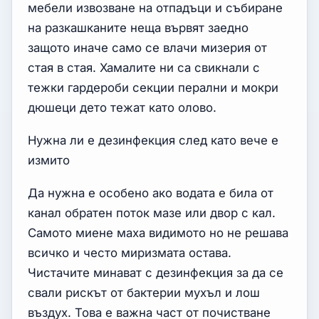
мебели извозване на отпадъци и събиране
на разкашканите неща вървят заедно
защото иначе само се влачи мизерия от
стая в стая. Хамалите ни са свикнали с
тежки гардероби секции перални и мокри
дюшеци дето тежат като олово.
Нужна ли е дезинфекция след като вече е
измито
Да нужна е особено ако водата е била от
канал обратен поток мазе или двор с кал.
Самото миене маха видимото но не решава
всичко и често миризмата остава.
Чистачите минават с дезинфекция за да се
свали рискът от бактерии мухъл и лош
въздух. Това е важна част от почистване