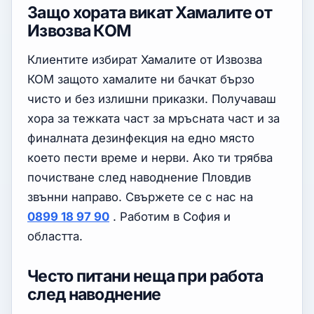
Защо хората викат Хамалите от
Извозва КОМ
Клиентите избират Хамалите от Извозва
КОМ защото хамалите ни бачкат бързо
чисто и без излишни приказки. Получаваш
хора за тежката част за мръсната част и за
финалната дезинфекция на едно място
което пести време и нерви. Ако ти трябва
почистване след наводнение Пловдив
звънни направо. Свържете се с нас на
0899 18 97 90
. Работим в София и
областта.
Често питани неща при работа
след наводнение