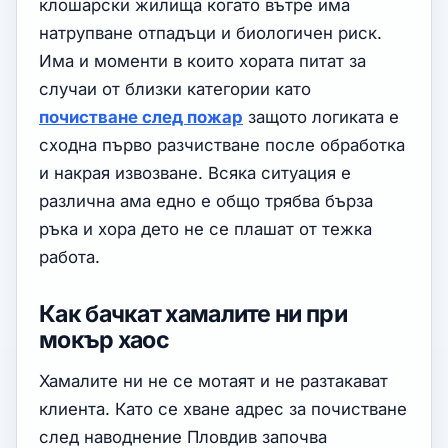
клошарски жилища когато вътре има
натрупване отпадъци и биологичен риск.
Има и моменти в които хората питат за
случаи от близки категории като
почистване след пожар
защото логиката е
сходна първо разчистване после обработка
и накрая извозване. Всяка ситуация е
различна ама едно е общо трябва бърза
ръка и хора дето не се плашат от тежка
работа.
Как бачкат хамалите ни при
мокър хаос
Хамалите ни не се мотаят и не разтакават
клиента. Като се хване адрес за почистване
след наводнение Пловдив започва