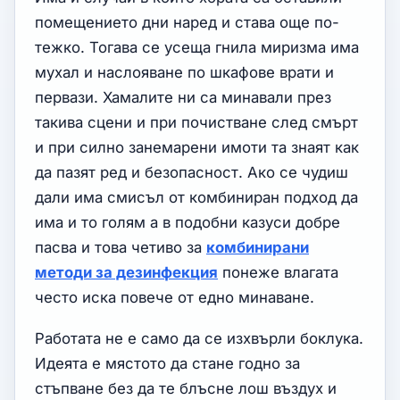
помещението дни наред и става още по-
тежко. Тогава се усеща гнила миризма има
мухал и наслояване по шкафове врати и
первази. Хамалите ни са минавали през
такива сцени и при почистване след смърт
и при силно занемарени имоти та знаят как
да пазят ред и безопасност. Ако се чудиш
дали има смисъл от комбиниран подход да
има и то голям а в подобни казуси добре
пасва и това четиво за
комбинирани
методи за дезинфекция
понеже влагата
често иска повече от едно минаване.
Работата не е само да се изхвърли боклука.
Идеята е мястото да стане годно за
стъпване без да те блъсне лош въздух и