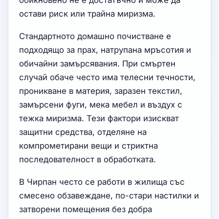
обикновено не е достатъчно и може да
остави риск или трайна миризма.
Стандартното домашно почистване е
подходящо за прах, натрупана мръсотия и
обичайни замърсявания. При смъртен
случай обаче често има телесни течности,
проникване в материя, заразен текстил,
замърсени фуги, мека мебел и въздух с
тежка миризма. Тези фактори изискват
защитни средства, отделяне на
компрометирани вещи и стриктна
последователност в обработката.
В Чирпан често се работи в жилища със
смесено обзавеждане, по-стари настилки и
затворени помещения без добра