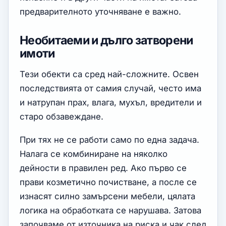
предварителното уточняване е важно.
Необитаеми и дълго затворени
имоти
Тези обекти са сред най-сложните. Освен
последствията от самия случай, често има
и натрупан прах, влага, мухъл, вредители и
старо обзавеждане.
При тях не се работи само по една задача.
Налага се комбиниране на няколко
дейности в правилен ред. Ако първо се
прави козметично почистване, а после се
изнасят силно замърсени мебели, цялата
логика на обработката се нарушава. Затова
започваме от източника на риска и чак след