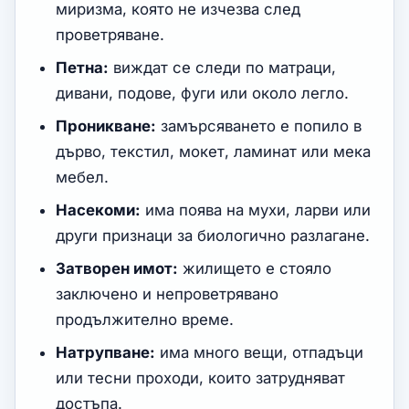
миризма, която не изчезва след
проветряване.
Петна:
виждат се следи по матраци,
дивани, подове, фуги или около легло.
Проникване:
замърсяването е попило в
дърво, текстил, мокет, ламинат или мека
мебел.
Насекоми:
има поява на мухи, ларви или
други признаци за биологично разлагане.
Затворен имот:
жилището е стояло
заключено и непроветрявано
продължително време.
Натрупване:
има много вещи, отпадъци
или тесни проходи, които затрудняват
достъпа.