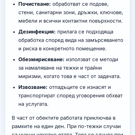
Почистване:
обработват се подове,
стени, санитарни зони, дръжки, ключове,
мебели и всички контактни повърхности.
Дезинфекция:
прилага се подходяща
обработка според вида на замърсяването
и риска в конкретното помещение.
Обезмирисяване:
използват се методи
за намаляване на тежки и трайни
миризми, когато това е част от задачата.
Извозване:
отпадъците се изнасят и
транспортират според уговорения обхват
на услугата.
В част от обектите работата приключва в
рамките на един ден. При по-тежки случаи
са нужни няколко етапа. Това се случва при