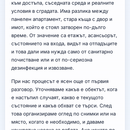
към достъпа, съседната среда и реалните
условия в сградата. Има разлика между
панелен апартамент, стара къща с двор и
имот, който е стоял затворен по-дълго
време. От значение са етажът, асансьорът,
състоянието на входа, видът на отпадъците
и това дали има нужда само от санитарно
почистване или и от по-сериозна
дезинфекция и извозване.
При нас процесът е ясен още от първия
разговор. Уточняваме какъв е обектът, кога
е настъпил случаят, какво е текущото
състояние и какъв обхват се търси. След
това организираме оглед по снимки или на
място, когато е необходимо, и даваме