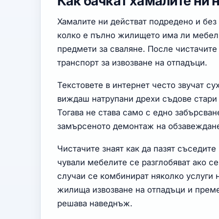
Как бачкат хамалите ни 
Хамалите ни действат подредено и без
колко е пълно жилището има ли мебели
предмети за сваляне. После чистачите
транспорт за извозване на отпадъци.
Текстовете в интернет често звучат су
виждаш натрупани дрехи съдове стари 
Тогава не става само с едно забърсван
замърсеното демонтаж на обзавеждане
Чистачите знаят как да пазят съседите
чували мебелите се разглобяват ако се
случаи се комбинират няколко услуги
жилища извозване на отпадъци и преме
решава наведнъж.