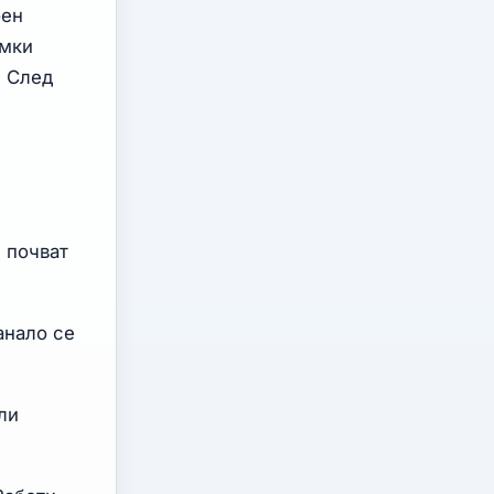
оен
имки
. След
и почват
анало се
ли