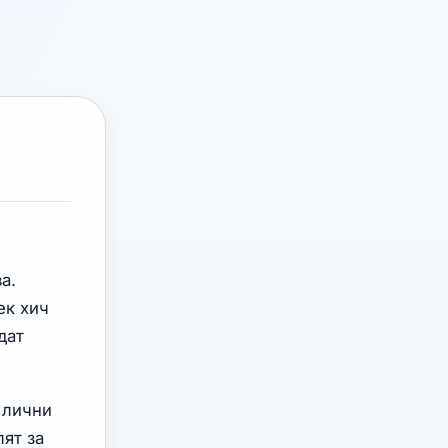
а.
ек хич
дат
 лични
ят за