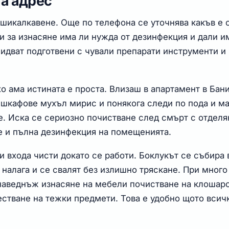
на адрес
 шикалкавене. Още по телефона се уточнява какъв е 
 за изнасяне има ли нужда от дезинфекция и дали и
 идват подготвени с чували препарати инструменти и
хо ама истината е проста. Влизаш в апартамент в Бан
шкафове мухъл мирис и понякога следи по пода и ма
е. Иска се сериозно почистване след смърт с отделя
 и пълна дезинфекция на помещенията.
 и входа чисти докато се работи. Боклукът се събира 
 налага и се свалят без излишно тряскане. При много
 наведнъж изнасяне на мебели почистване на клошар
стване на тежки предмети. Това е удобно щото всич