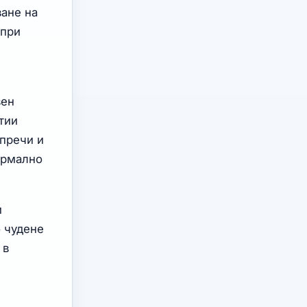
ване на
 при
вен
тии
 пречи и
ормално
и
о чудене
 в