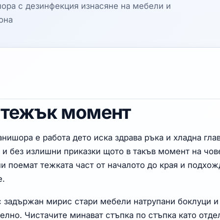
ора с дезинфекция изнасяне на мебели и
она
 тежък момент
ишора е работа дето иска здрава ръка и хладна глав
 и без излишни приказки щото в такъв момент на чов
ни поемат тежката част от началото до края и подхож
е.
с задържан мирис стари мебели натрупани боклуци и
елно. Чистачите минават стъпка по стъпка като отдел