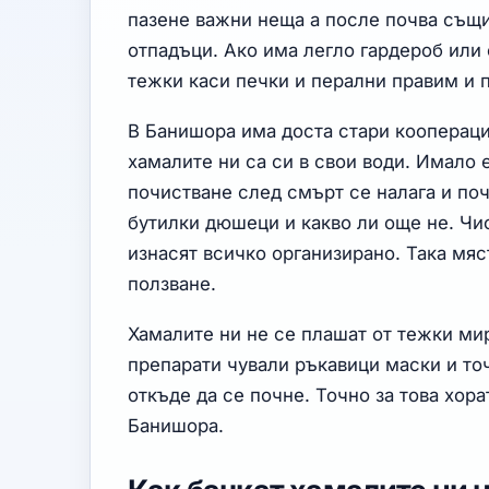
пазене важни неща а после почва същи
отпадъци. Ако има легло гардероб или
тежки каси печки и перални правим и 
В Банишора има доста стари коопераци
хамалите ни са си в свои води. Имало
почистване след смърт се налага и по
бутилки дюшеци и какво ли още не. Чи
изнасят всичко организирано. Така мя
ползване.
Хамалите ни не се плашат от тежки ми
препарати чували ръкавици маски и точ
откъде да се почне. Точно за това хора
Банишора.