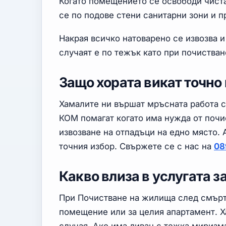
Когато помещението се освободи чист
се по подове стени санитарни зони и 
Накрая всичко натоварено се извозва и
случаят е по тежък като при почиства
Защо хората викат точно
Хамалите ни вършат мръсната работа с
КОМ помагат когато има нужда от почи
извозване на отпадъци на едно място. 
точния избор. Свържете се с нас на
08
Какво влиза в услугата з
При Почистване на жилища след смърт 
помещение или за целия апартамент. Ха