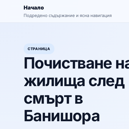
Начало
Подредено съдържание и ясна навигация
СТРАНИЦА
Почистване н
жилища след
смърт в
Банишора