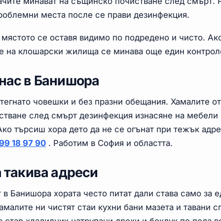
ачите минават на същинско почистване след смърт. 
проблемни места после се прави дезинфекция.
 мястото се оставя видимо по подредено и чисто. Ак
не на клошарски жилища се минава още един контрол
 нас в Банишора
тегнато човешки и без празни обещания. Хамалите от
стване след смърт дезинфекция изнасяне на мебели 
Ако търсиш хора дето да не се огънат при тежък адре
99 18 97 90
. Работим в София и областта.
а такива адреси
в Банишора хората често питат дали става само за е
малите ни чистят стаи кухни бани мазета и тавани с