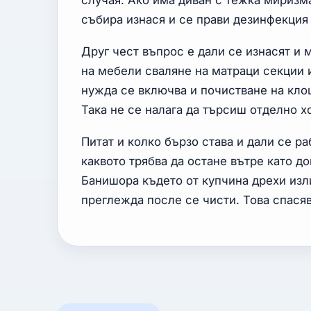
случая. Ако има диван с тежка миризма
събира изнася и се прави дезинфекция 
Друг чест въпрос е дали се изнасят и 
на мебели сваляне на матраци секции и
нужда се включва и почистване на кло
Така не се налага да търсиш отделно хо
Питат и колко бързо става и дали се р
каквото трябва да остане вътре като д
Банишора където от купчина дрехи изл
преглежда после се чисти. Това спасяв