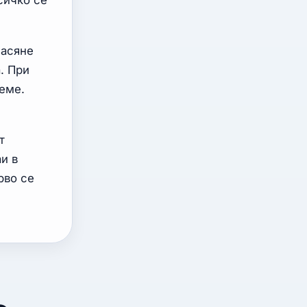
сичко се
насяне
. При
еме.
т
и в
рво се