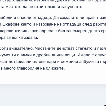
 стар хладилник натрупани дрехи и боклук по пода в
та мястото да не стои тежко и запуснато.
мебели и опасни отпадъци. Да хамалите ни правят из
 шкафове както и извозване на отпадъци след работа
шарски жилища ако адреса е бил занемарен дълго вр
ра за всяка задача.
аботи внимателно. Чистачите действат стегнато и пазя
окументи снимки и дребни лични вещи. Имало е случа
изат нотариални актове пари и семейни албуми та пъ
а много главоболия на близките.