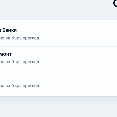
в Банкя
о за бърз преглед.
емонт
о за бърз преглед.
о за бърз преглед.