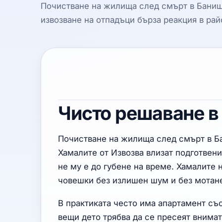
Почистване на жилища след смърт в Баниш
извозване на отпадъци бърза реакция в рай
Чисто решаване в
Почистване на жилища след смърт в Бан
Хамалите от Извозва влизат подготвени
не му е до губене на време. Хамалите 
човешки без излишен шум и без мотан
В практиката често има апартамент съ
вещи дето трябва да се пресeят внимат