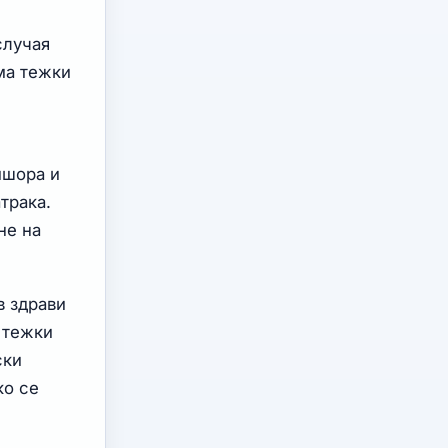
случая
ма тежки
ишора и
трака.
не на
в здрави
 тежки
ски
ко се