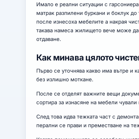
Имало е реални ситуации с гарсониера
матрак разпилени буркани и боклук до
после изнесоха мебелите а накрая чис
такава намеса жилището вече може да 
отдаване.
Как минава цялото чисте
Първо се уточнява какво има вътре и к
без излишно моткане.
После се отделят важните вещи докум
сортира за изнасяне на мебели чували 
След това идва тежката част с демонта
перални се прави и преместване на те