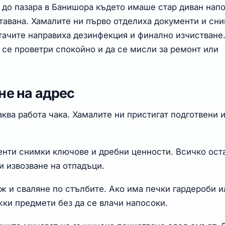
 до пазара в Банишора където имаше стар диван нап
 тавана. Хамалите ни първо отделиха документи и сн
тачите направиха дезинфекция и финално изчистване
се проветри спокойно и да се мисли за ремонт или
не на адрес
аква работа чака. Хамалите ни пристигат подготвени 
енти снимки ключове и дребни ценности. Всичко ост
и извозване на отпадъци.
ж и сваляне по стълбите. Ако има печки гардероби и
жки предмети без да се влачи напосоки.