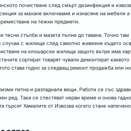
нското почистване след смърт дезинфекция и извоз
 секция за махане включваме и изнасяне на мебели а
преместване на тежки предмети.
и тесни стълби и мазета пълни до тавана. Точно там
 е случаи с жилище след самотно живеене където ос
чистване на клошарски жилища защото вътре има хар
стачите сортират товарят чували демонтират каквото
стото става годно за следващ ремонт продажба или н
ризми петна и разпаднали вещи. Работи се със здрав
ен ред. Така се спестяват нерви време и онова гадн
та търсят Хамалите от Извозва когато стане напечено