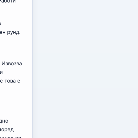
Работи
о
ен рунд.
 Извозва
и
с това е
дно
поред