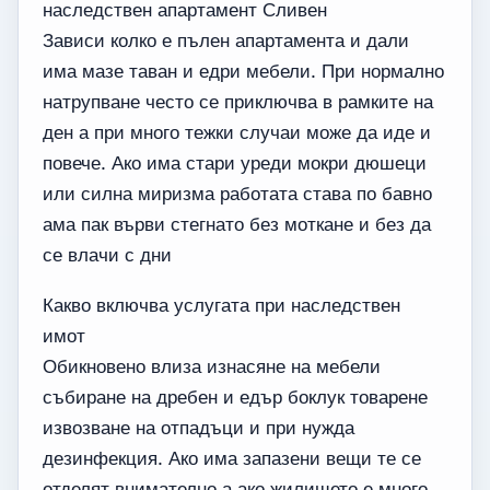
наследствен апартамент Сливен
Зависи колко е пълен апартамента и дали
има мазе таван и едри мебели. При нормално
натрупване често се приключва в рамките на
ден а при много тежки случаи може да иде и
повече. Ако има стари уреди мокри дюшеци
или силна миризма работата става по бавно
ама пак върви стегнато без моткане и без да
се влачи с дни
Какво включва услугата при наследствен
имот
Обикновено влиза изнасяне на мебели
събиране на дребен и едър боклук товарене
извозване на отпадъци и при нужда
дезинфекция. Ако има запазени вещи те се
отделят внимателно а ако жилището е много