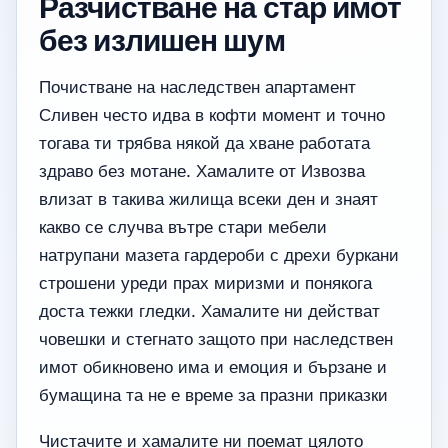
Разчистване на стар имот
без излишен шум
Почистване на наследствен апартамент
Сливен често идва в кофти момент и точно
тогава ти трябва някой да хване работата
здраво без мотане. Хамалите от Извозва
влизат в такива жилища всеки ден и знаят
какво се случва вътре стари мебели
натрупани мазета гардероби с дрехи буркани
строшени уреди прах миризми и понякога
доста тежки гледки. Хамалите ни действат
човешки и стегнато защото при наследствен
имот обикновено има и емоция и бързане и
бумащина та не е време за празни приказки
Чистачите и хамалите ни поемат цялото