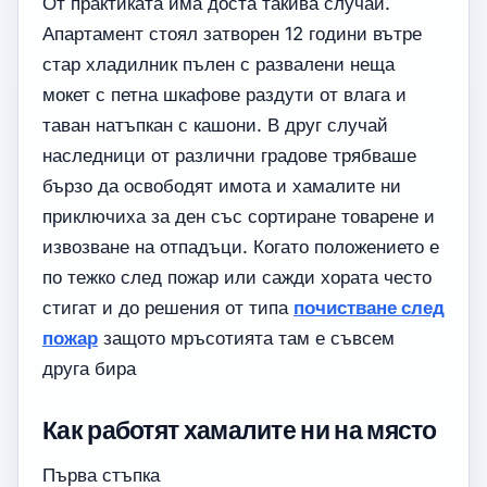
От практиката има доста такива случаи.
Апартамент стоял затворен 12 години вътре
стар хладилник пълен с развалени неща
мокет с петна шкафове раздути от влага и
таван натъпкан с кашони. В друг случай
наследници от различни градове трябваше
бързо да освободят имота и хамалите ни
приключиха за ден със сортиране товарене и
извозване на отпадъци. Когато положението е
по тежко след пожар или сажди хората често
стигат и до решения от типа
почистване след
пожар
защото мръсотията там е съвсем
друга бира
Как работят хамалите ни на място
Първа стъпка