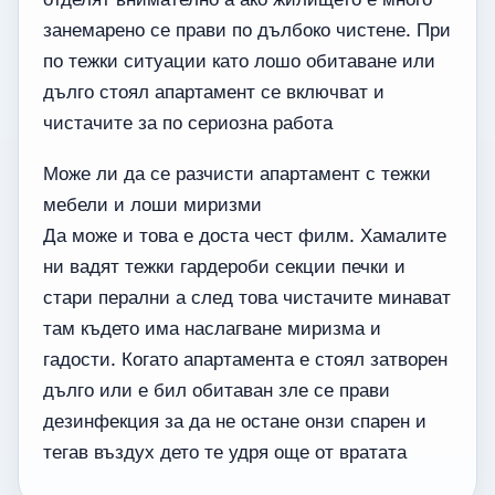
занемарено се прави по дълбоко чистене. При
по тежки ситуации като лошо обитаване или
дълго стоял апартамент се включват и
чистачите за по сериозна работа
Може ли да се разчисти апартамент с тежки
мебели и лоши миризми
Да може и това е доста чест филм. Хамалите
ни вадят тежки гардероби секции печки и
стари перални а след това чистачите минават
там където има наслагване миризма и
гадости. Когато апартамента е стоял затворен
дълго или е бил обитаван зле се прави
дезинфекция за да не остане онзи спарен и
тегав въздух дето те удря още от вратата