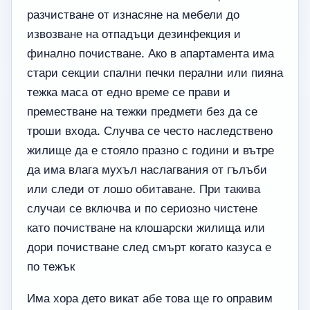
разчистване от изнасяне на мебели до
извозване на отпадъци дезинфекция и
финално почистване. Ако в апартамента има
стари секции спални печки перални или пияна
тежка маса от едно време се прави и
преместване на тежки предмети без да се
троши входа. Случва се често наследствено
жилище да е стояло празно с години и вътре
да има влага мухъл наслагвания от гълъби
или следи от лошо обитаване. При такива
случаи се включва и по сериозно чистене
като почистване на клошарски жилища или
дори почистване след смърт когато казуса е
по тежък
Има хора дето викат абе това ще го оправим