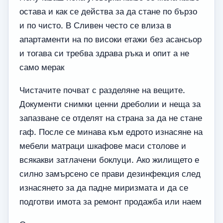
остава и как се действа за да стане по бързо
и по чисто. В Сливен често се влиза в
апартаменти на по високи етажи без асансьор
и тогава си требва здрава ръка и опит а не
само мерак
Чистачите почват с разделяне на вещите.
Документи снимки ценни дреболии и неща за
запазване се отделят на страна за да не стане
гаф. После се минава към едрото изнасяне на
мебели матраци шкафове маси столове и
всякакви затлачени боклуци. Ако жилището е
силно замърсено се прави дезинфекция след
изнасянето за да падне миризмата и да се
подготви имота за ремонт продажба или наем