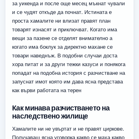
за уикенда и после още месец мъкнат чували
и се чудят откъде да почнат. Истината е
проста хамалите ни влизат правят план
товарят изнасят и приключват. Когато има
вещи за пазене се отделят внимателно а
когато има боклук за директно махане се
товари наведнъж. В подобни случаи доста
хора питат и за други тежки казуси и понякога
попадат на подобна история с разчистване на
запуснат имот която им дава ясна представа
как върви работата на терен
Как минава разчистването на
наследствено жилище
Хамалите ни не увъртат и не правят циркове.
Получаваш ясна уговорка какво се маха какво