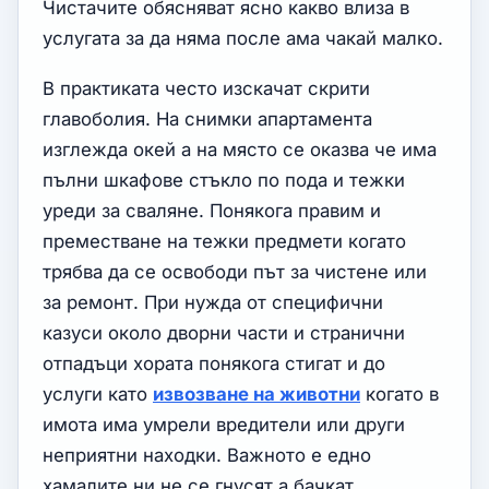
Чистачите обясняват ясно какво влиза в
услугата за да няма после ама чакай малко.
В практиката често изскачат скрити
главоболия. На снимки апартамента
изглежда окей а на място се оказва че има
пълни шкафове стъкло по пода и тежки
уреди за сваляне. Понякога правим и
преместване на тежки предмети когато
трябва да се освободи път за чистене или
за ремонт. При нужда от специфични
казуси около дворни части и странични
отпадъци хората понякога стигат и до
услуги като
извозване на животни
когато в
имота има умрели вредители или други
неприятни находки. Важното е едно
хамалите ни не се гнусят а бачкат.