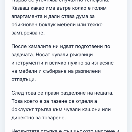
Казваш какво има вътре колко е голям
апартамента и дали става дума за
обикновен боклук мебели или тежко
замърсяване.
После хамалите ни идват подготвени по
задачата. Носат чували ръкавици
инструменти и всичко нужно за изнасяне
на мебели и събиране на разпилени
отпадъци.
След това се прави разделяне на нещата.
Това което е за пазене се отделя а
боклукът тръгва към чували кашони или
директно за товарене.
Четвъртата стъпка е същинското чистене и