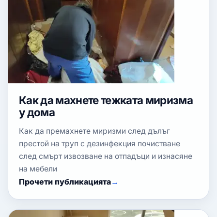
Как да махнете тежката миризма
у дома
Как да премахнете миризми след дълъг
престой на труп с дезинфекция почистване
след смърт извозване на отпадъци и изнасяне
на мебели
Прочети публикацията