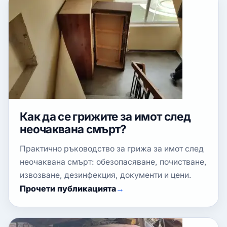
Как да се грижите за имот след
неочаквана смърт?
Практично ръководство за грижа за имот след
неочаквана смърт: обезопасяване, почистване,
извозване, дезинфекция, документи и цени.
Прочети публикацията