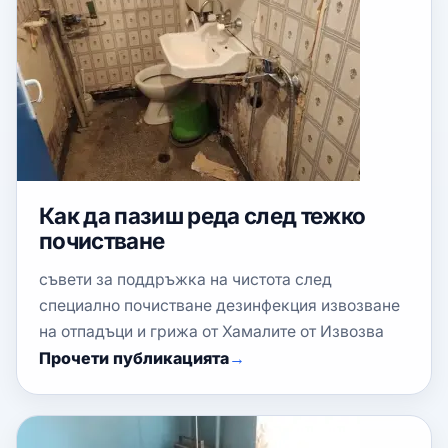
Как да пазиш реда след тежко
почистване
съвети за поддръжка на чистота след
специално почистване дезинфекция извозване
на отпадъци и грижа от Хамалите от Извозва
Прочети публикацията