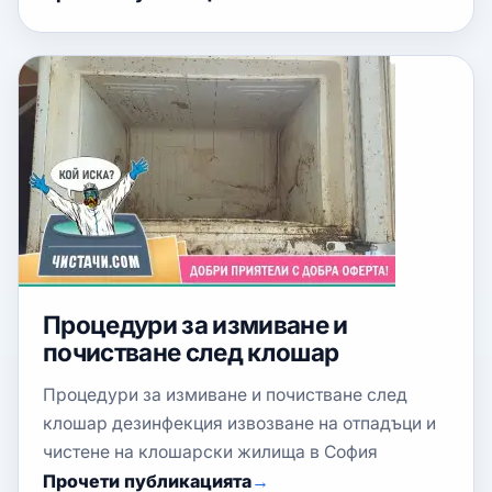
Процедури за измиване и
почистване след клошар
Процедури за измиване и почистване след
клошар дезинфекция извозване на отпадъци и
чистене на клошарски жилища в София
Прочети публикацията