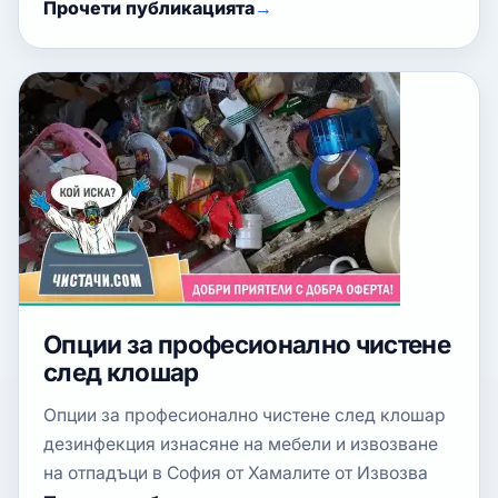
Прочети публикацията
Опции за професионално чистене
след клошар
Опции за професионално чистене след клошар
дезинфекция изнасяне на мебели и извозване
на отпадъци в София от Хамалите от Извозва