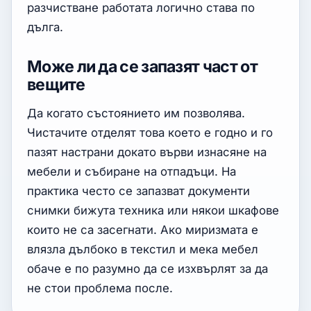
разчистване работата логично става по
дълга.
Може ли да се запазят част от
вещите
Да когато състоянието им позволява.
Чистачите отделят това което е годно и го
пазят настрани докато върви изнасяне на
мебели и събиране на отпадъци. На
практика често се запазват документи
снимки бижута техника или някои шкафове
които не са засегнати. Ако миризмата е
влязла дълбоко в текстил и мека мебел
обаче е по разумно да се изхвърлят за да
не стои проблема после.