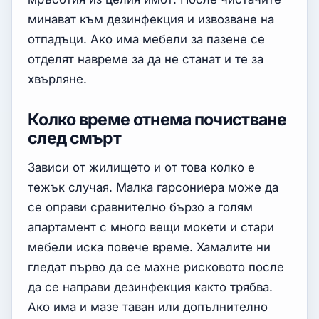
минават към дезинфекция и извозване на
отпадъци. Ако има мебели за пазене се
отделят навреме за да не станат и те за
хвърляне.
Колко време отнема почистване
след смърт
Зависи от жилището и от това колко е
тежък случая. Малка гарсониера може да
се оправи сравнително бързо а голям
апартамент с много вещи мокети и стари
мебели иска повече време. Хамалите ни
гледат първо да се махне рисковото после
да се направи дезинфекция както трябва.
Ако има и мазе таван или допълнително