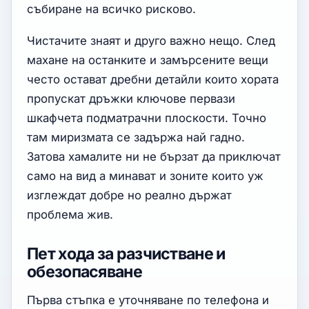
събиране на всичко рисково.
Чистачите знаят и друго важно нещо. След
махане на останките и замърсените вещи
често остават дребни детайли които хората
пропускат дръжки ключове первази
шкафчета подматрачни плоскости. Точно
там миризмата се задържа най гадно.
Затова хамалите ни не бързат да приключат
само на вид а минават и зоните които уж
изглеждат добре но реално държат
проблема жив.
Пет хода за разчистване и
обезопасяване
Първа стъпка е уточняване по телефона и