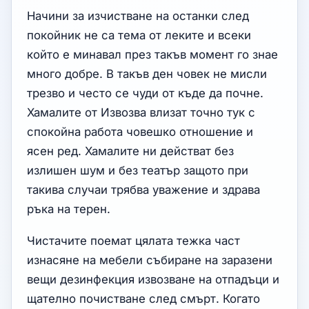
Начини за изчистване на останки след
покойник не са тема от леките и всеки
който е минавал през такъв момент го знае
много добре. В такъв ден човек не мисли
трезво и често се чуди от къде да почне.
Хамалите от Извозва влизат точно тук с
спокойна работа човешко отношение и
ясен ред. Хамалите ни действат без
излишен шум и без театър защото при
такива случаи трябва уважение и здрава
ръка на терен.
Чистачите поемат цялата тежка част
изнасяне на мебели събиране на заразени
вещи дезинфекция извозване на отпадъци и
щателно почистване след смърт. Когато