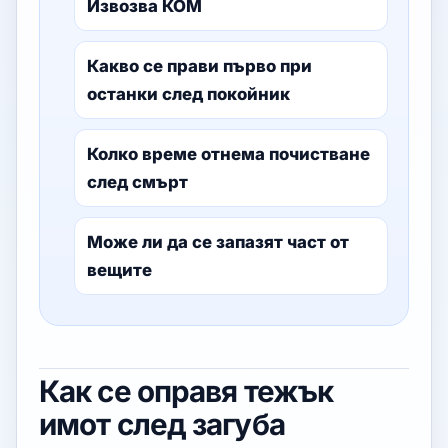
Извозва КОМ
Какво се прави първо при
останки след покойник
Колко време отнема почистване
след смърт
Може ли да се запазят част от
вещите
Как се оправя тежък
имот след загуба