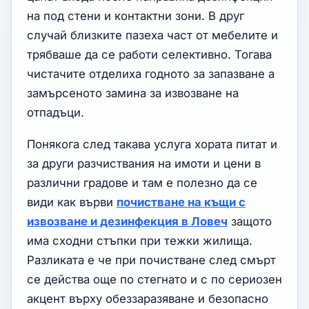
на под стени и контактни зони. В друг
случай близките пазеха част от мебелите и
трябваше да се работи селективно. Тогава
чистачите отделиха годното за запазване а
замърсеното замина за извозване на
отпадъци.
Понякога след такава услуга хората питат и
за други разчиствания на имоти и цени в
различни градове и там е полезно да се
види как върви
почистване на къщи с
извозване и дезинфекция в Ловеч
защото
има сходни стъпки при тежки жилища.
Разликата е че при почистване след смърт
се действа още по стегнато и с по сериозен
акцент върху обеззаразяване и безопасно