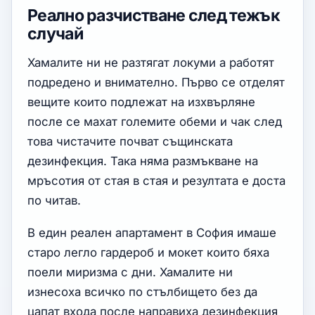
Реално разчистване след тежък
случай
Хамалите ни не разтягат локуми а работят
подредено и внимателно. Първо се отделят
вещите които подлежат на изхвърляне
после се махат големите обеми и чак след
това чистачите почват същинската
дезинфекция. Така няма размъкване на
мръсотия от стая в стая и резултата е доста
по читав.
В един реален апартамент в София имаше
старо легло гардероб и мокет които бяха
поели миризма с дни. Хамалите ни
изнесоха всичко по стълбището без да
цапат входа после направиха дезинфекция