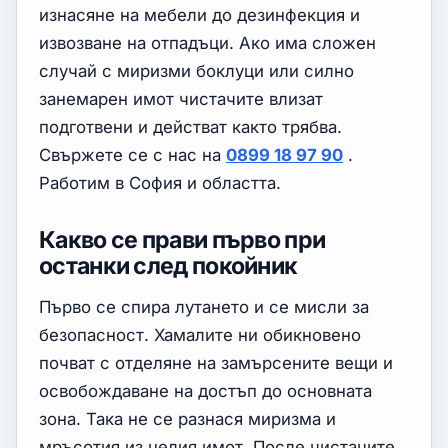
изнасяне на мебели до дезинфекция и
извозване на отпадъци. Ако има сложен
случай с миризми боклуци или силно
занемарен имот чистачите влизат
подготвени и действат както трябва.
Свържете се с нас на
0899 18 97 90
.
Работим в София и областта.
Какво се прави първо при
останки след покойник
Първо се спира лутането и се мисли за
безопасност. Хамалите ни обикновено
почват с отделяне на замърсените вещи и
освобождаване на достъп до основната
зона. Така не се разнася миризма и
мръсотия из целия имот. После чистачите