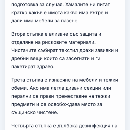
подготовка за случая. Хамалите ни питат
кратко какъв е имота какво има вътре и
дали има мебели за пазене.
Втора стъпка е влизане със защита и
отделяне на рисковите материали.
Чистачите събират текстил дрехи завивки и
дребни вещи които са засегнати и ги
пакетират здраво.
Трета стъпка е изнасяне на мебели и тежки
обеми. Ако има легла дивани секции или
перални се прави преместване на тежки
предмети и се освобождава място за
същинско чистене.
Четвърта стъпка е дълбока дезинфекция на