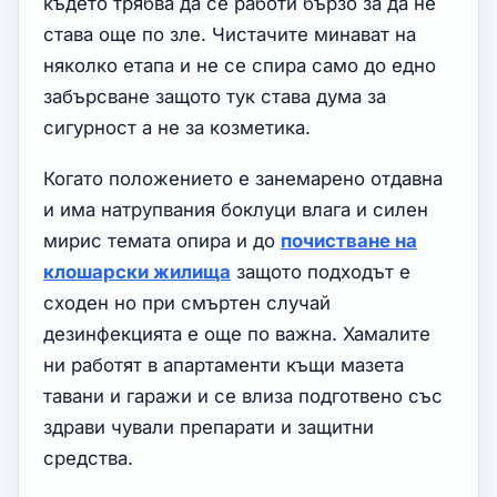
където трябва да се работи бързо за да не
става още по зле. Чистачите минават на
няколко етапа и не се спира само до едно
забърсване защото тук става дума за
сигурност а не за козметика.
Когато положението е занемарено отдавна
и има натрупвания боклуци влага и силен
мирис темата опира и до
почистване на
клошарски жилища
защото подходът е
сходен но при смъртен случай
дезинфекцията е още по важна. Хамалите
ни работят в апартаменти къщи мазета
тавани и гаражи и се влиза подготвено със
здрави чували препарати и защитни
средства.