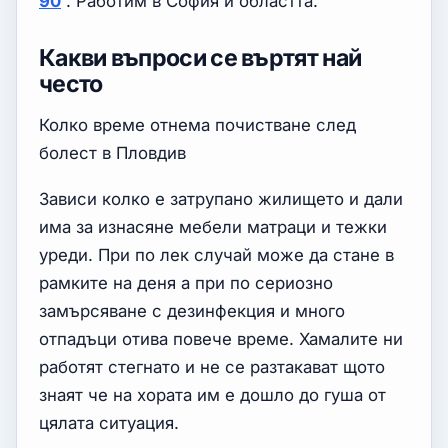
90
. Работим в София и областта.
Какви въпроси се въртят най
често
Колко време отнема почистване след
болест в Пловдив
Зависи колко е затрупано жилището и дали
има за изнасяне мебели матраци и тежки
уреди. При по лек случай може да стане в
рамките на деня а при по сериозно
замърсяване с дезинфекция и много
отпадъци отива повече време. Хамалите ни
работят стегнато и не се разтакават щото
знаят че на хората им е дошло до гуша от
цялата ситуация.