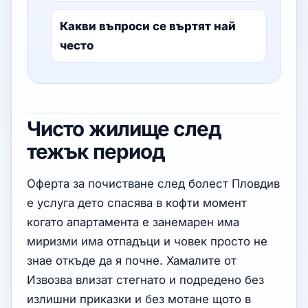
Какви въпроси се въртят най
често
Чисто жилище след
тежък период
Оферта за почистване след болест Пловдив
е услуга дето спасява в кофти момент
когато апартамента е занемарен има
миризми има отпадъци и човек просто не
знае откъде да я почне. Хамалите от
Извозва влизат стегнато и подредено без
излишни приказки и без мотане щото в