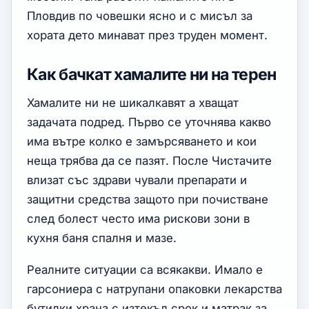
Пловдив по човешки ясно и с мисъл за
хората дето минават през труден момент.
Как бачкат хамалите ни на терен
Хамалите ни не шикалкавят а хващат
задачата подред. Първо се уточнява какво
има вътре колко е замърсяването и кои
неща трябва да се пазят. После Чистачите
влизат със здрави чували препарати и
защитни средства защото при почистване
след болест често има рискови зони в
кухня баня спалня и мазе.
Реалните ситуации са всякакви. Имало е
гарсониера с натрупани опаковки лекарства
бутилки храна с изтекъл срок и матрак за