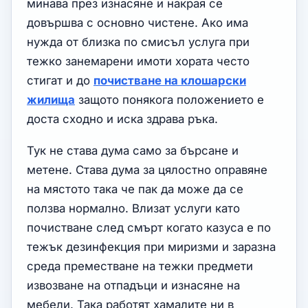
минава през изнасяне и накрая се
довършва с основно чистене. Ако има
нужда от близка по смисъл услуга при
тежко занемарени имоти хората често
стигат и до
почистване на клошарски
жилища
защото понякога положението е
доста сходно и иска здрава ръка.
Тук не става дума само за бърсане и
метене. Става дума за цялостно оправяне
на мястото така че пак да може да се
ползва нормално. Влизат услуги като
почистване след смърт когато казуса е по
тежък дезинфекция при миризми и заразна
среда преместване на тежки предмети
извозване на отпадъци и изнасяне на
мебели. Така работят хамалите ни в