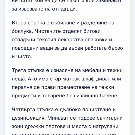
ни питат кои вещи се пазят и кои заминават
за извозване на отпадъци.
Втора стъпка е събиране и разделяне на
боклука. Чистачите отделят битови
отпадъци текстил лекарства опаковки и
повредени вещи за да върви работата бързо
и чисто.
Трета стъпка е изнасяне на мебели и тежки
неща. Ако има стар матрак шкаф диван или
пералня се прави преместване на тежки
предмети и товарене без излишно бавене.
Четвърта стъпка е дълбоко почистване и
дезинфекция. Минават се подове санитарни
зони дръжки плотове и места с натрупани
петна миризми и следи от дълъг престой.