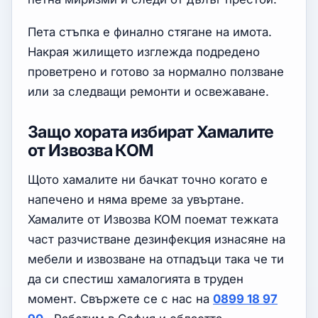
Пета стъпка е финално стягане на имота.
Накрая жилището изглежда подредено
проветрено и готово за нормално ползване
или за следващи ремонти и освежаване.
Защо хората избират Хамалите
от Извозва КОМ
Щото хамалите ни бачкат точно когато е
напечено и няма време за увъртане.
Хамалите от Извозва КОМ поемат тежката
част разчистване дезинфекция изнасяне на
мебели и извозване на отпадъци така че ти
да си спестиш хамалогията в труден
момент. Свържете се с нас на
0899 18 97