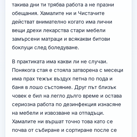
такива дни ти трябва работа а не празни
обещания. Хамалите ни и Чистачите
действат внимателно когато има лични
вещи дрехи лекарства стари мебели
замърсени матраци и всякакви битови
боклуци след боледуване.
В практиката има какви ли не случаи.
Понякога стая е стояла затворена с месеци
има прах тежък въздух петна по пода и
баня в лошо състояние. Друг път близък
човек е бил на легло дълго време и остава
сериозна работа по дезинфекция изнасяне
на мебели и извозване на отпадъци.
Хамалите ни вършат точно това като се
почва от събиране и сортиране после се