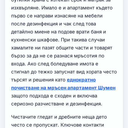
изхвърляне. Имало е и апартамент където
първо се направи изнасяне на мебели
после дезинфекция и чак след това
детайлно миене на подове врати баня и
кухненски шкафове. При такива случаи
хамалите ни пазят общите части и товарят
бързо за да не се разнася мръсотия по
входа. Ако след боледуване имота е
стигнал до тежко запуснат вид хората често
търсят и решения като
еднократно
почистване на мръсен апартамент Шумен
защото подхода е сходен и включва
сериозно разчистване и дезинфекция.
Чистачите гледат и дребните неща дето
често се пропускат. Ключове контакти