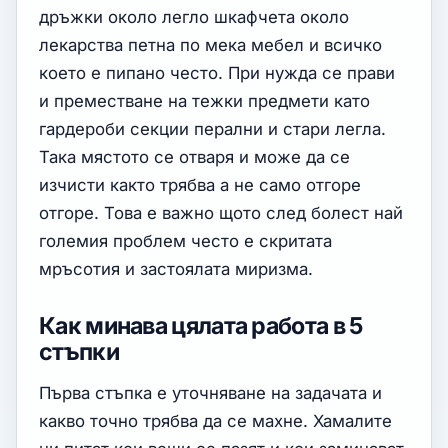
дръжки около легло шкафчета около
лекарства петна по мека мебел и всичко
което е пипано често. При нужда се прави
и преместване на тежки предмети като
гардероби секции перални и стари легла.
Така мястото се отваря и може да се
изчисти както трябва а не само отгоре
отгоре. Това е важно щото след болест най
големия проблем често е скритата
мръсотия и застоялата миризма.
Как минава цялата работа в 5
стъпки
Първа стъпка е уточняване на задачата и
какво точно трябва да се махне. Хамалите