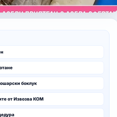
ен
мотане
лошарски боклук
ите от Извозва КОМ
цедура