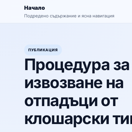
Начало
Подредено съдържание и ясна навигация
ПУБЛИКАЦИЯ
Процедура за
извозване на
отпадъци от
клошарски ти