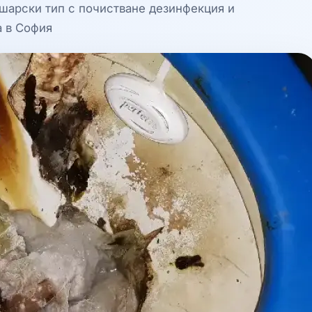
ошарски тип с почистване дезинфекция и
а в София