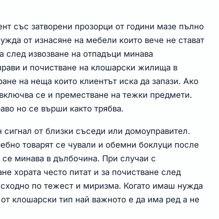
ент със затворени прозорци от години мазе пълно
нужда от изнасяне на мебели които вече не стават
та след извозване на отпадъци минава
прави и почистване на клошарски жилища в
ане на неща които клиентът иска да запази. Ако
включва се и преместване на тежки предмети.
аво но се върши както трябва.
н сигнал от близки съседи или домоуправител.
ребно товарят се чували и обемни боклуци после
а се минава в дълбочина. При случаи с
не хората често питат и за почистване след
 сходно по тежест и миризма. Когато имаш нужда
 от клошарски тип най важното е да има ред а не