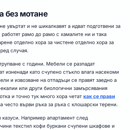
а без мотане
не увъртат и не шикалкавят а идват подготвени за
 работят рамо до рамо с хамалите ни и така
арене отделно хора за чистене отделно хора за
ред случая.
трупване с години. Мебели се разпадат
ат изненади като счупено стъкло влага насекоми
бели и извозване на отпадъци се правят заедно а
фекалии или други биологични замърсявания
отка и точно тук много хора четат
как се прави
а често върви ръка за ръка с клошарски терени.
и казуси. Например апартамент след
чини текстил кофи буркани счупени шкафове и