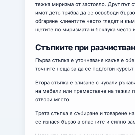
тежка миризма от застояло. Друг път 
имот дето трябва да се освободи бързо
обгаряне клиентите често гледат и къ
щетите по миризмата и боклука често и
Стъпките при разчистван
Първа стъпка е уточняване какъв е обе
точните неща за да се подготви курсът 
Втора стъпка е влизане с чували ръкав
на мебели или преместване на тежки п
отвори място.
Трета стъпка е събиране и товарене н
се изнася бързо а опасните и силно з