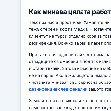
Как минава цялата работ
Текст за нас е простичък. Хамалите ни 
тежък терен и кофти гледки. Чистачите
клиентът не търси отделно хора за тов
дезинфекция. Всичко върви в пакет спо
При такъв тип адреси най често има на
отпадъците са смесени а под тях излиз
и стари тъкани. Затова изнасяне на ме
не на парче. Ако в жилището е имало 
чистачите минават със сериозна обраб
дезинфекция след фекалии
защото тов
Хамалите ни са свикнали и с по сложн
самонастаняване където вътре има куп