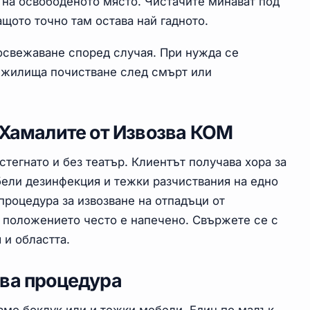
 на освободеното място. Чистачите минават под
ащото точно там остава най гадното.
освежаване според случая. При нужда се
 жилища почистване след смърт или
 Хамалите от Извозва КОМ
стегнато и без театър. Клиентът получава хора за
бели дезинфекция и тежки разчиствания на едно
процедура за извозване на отпадъци от
 положението често е напечено. Свържете се с
 и областта.
ава процедура