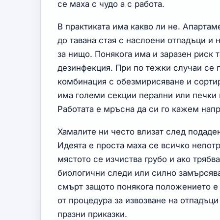
се маха с чудо а с работа.
В практиката има какво ли не. Апартам
до тавана стая с наслоени отпадъци и 
за нищо. Понякога има и заразен риск 
дезинфекция. При по тежки случаи се 
комбинация с обезмирисяване и сортир
има големи секции перални или печки 
Работата е мръсна да си го кажем напр
Хамалите ни често влизат след подаде
Идеята е проста маха се всичко непот
мястото се изчиства грубо и ако трябв
биологични следи или силно замърсява
смърт защото понякога положението е
от процедура за извозване на отпадъци
празни приказки.