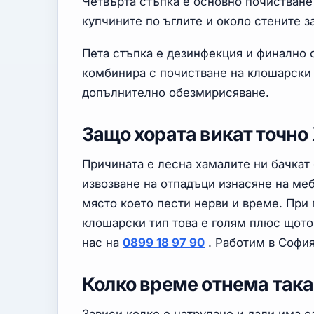
Четвърта стъпка е основно почистване
купчините по ъглите и около стените з
Пета стъпка е дезинфекция и финално 
комбинира с почистване на клошарски
допълнително обезмирисяване.
Защо хората викат точно
Причината е лесна хамалите ни бачкат 
извозване на отпадъци изнасяне на ме
място което пести нерви и време. При 
клошарски тип това е голям плюс щото
нас на
0899 18 97 90
. Работим в София
Колко време отнема так