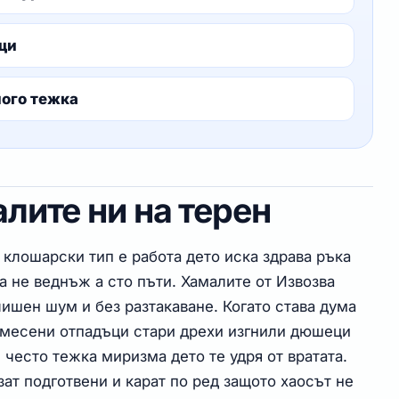
ещи
ного тежка
лите ни на терен
 клошарски тип е работа дето иска здрава ръка
ва не веднъж а сто пъти. Хамалите от Извозва
лишен шум и без разтакаване. Когато става дума
смесени отпадъци стари дрехи изгнили дюшеци
 често тежка миризма дето те удря от вратата.
зат подготвени и карат по ред защото хаосът не