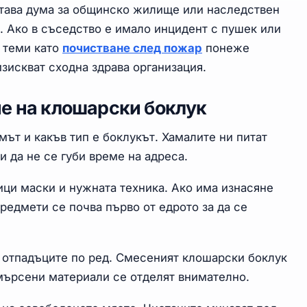
става дума за общинско жилище или наследствен
. Ако в съседство е имало инцидент с пушек или
м теми като
почистване след пожар
понеже
зискват сходна здрава организация.
е на клошарски боклук
мът и какъв тип е боклукът. Хамалите ни питат
и да не се губи време на адреса.
ици маски и нужната техника. Ако има изнасяне
редмети се почва първо от едрото за да се
а отпадъците по ред. Смесеният клошарски боклук
амърсени материали се отделят внимателно.