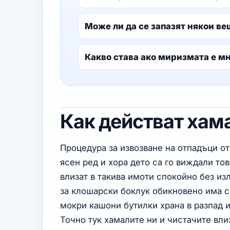
Може ли да се запазят някои в
Какво става ако миризмата е м
Как действат хама
Процедура за извозване на отпадъци от
ясен ред и хора дето са го виждали то
влизат в такива имоти спокойно без из
за клошарски боклук обикновено има 
мокри кашони бутилки храна в разпад и
Точно тук хамалите ни и чистачите вли