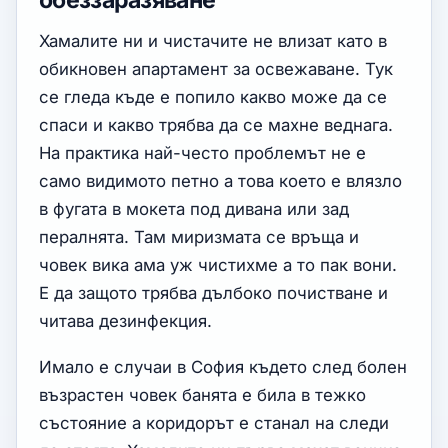
обеззаразяване
Хамалите ни и чистачите не влизат като в
обикновен апартамент за освежаване. Тук
се гледа къде е попило какво може да се
спаси и какво трябва да се махне веднага.
На практика най-често проблемът не е
само видимото петно а това което е влязло
в фугата в мокета под дивана или зад
пералнята. Там миризмата се връща и
човек вика ама уж чистихме а то пак вони.
Е да защото трябва дълбоко почистване и
читава дезинфекция.
Имало е случаи в София където след болен
възрастен човек банята е била в тежко
състояние а коридорът е станал на следи