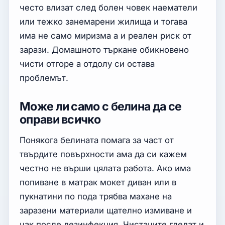
често влизат след болен човек наематели
или тежко занемарени жилища и тогава
има не само миризма а и реален риск от
зарази. Домашното търкане обикновено
чисти отгоре а отдолу си остава
проблемът.
Може ли само с белина да се
оправи всичко
Понякога белината помага за част от
твърдите повърхности ама да си кажем
честно не върши цялата работа. Ако има
попиване в матрак мокет диван или в
пукнатини по пода трябва махане на
заразени материали щателно измиване и
чак после дезинфекция. Чистачите гледат и