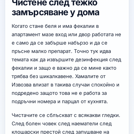
Чистене след тежко
замърсяване у дома
Когато стане беля и има фекалии в
апартамент мазе вход или двор работата не
е само да се забърше набързо и да се
пръсне малко препарат. Точно тук идва
темата как да извършите дезинфекция след
фекалии и защо е важно да се мине както
трябва без шикалкавене. Хамалите от
Извозва влизат в такива случаи спокойно и
подредено защото това не е работа за
подръчни номера и парцал от кухнята.
Чистачите се сблъскват с всякакви гледки.
След болен човек след наематели след
клошарски престой след запушване на