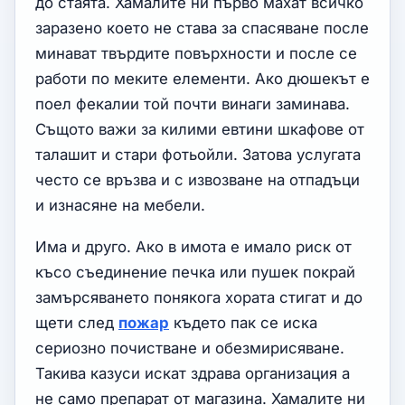
до стаята. Хамалите ни първо махат всичко
заразено което не става за спасяване после
минават твърдите повърхности и после се
работи по меките елементи. Ако дюшекът е
поел фекалии той почти винаги заминава.
Същото важи за килими евтини шкафове от
талашит и стари фотьойли. Затова услугата
често се връзва и с извозване на отпадъци
и изнасяне на мебели.
Има и друго. Ако в имота е имало риск от
късо съединение печка или пушек покрай
замърсяването понякога хората стигат и до
щети след
пожар
където пак се иска
сериозно почистване и обезмирисяване.
Такива казуси искат здрава организация а
не само препарат от магазина. Хамалите ни