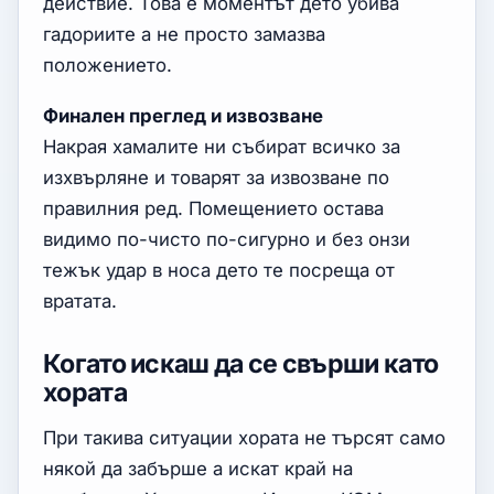
действие. Това е моментът дето убива
гадориите а не просто замазва
положението.
Финален преглед и извозване
Накрая хамалите ни събират всичко за
изхвърляне и товарят за извозване по
правилния ред. Помещението остава
видимо по-чисто по-сигурно и без онзи
тежък удар в носа дето те посреща от
вратата.
Когато искаш да се свърши като
хората
При такива ситуации хората не търсят само
някой да забърше а искат край на