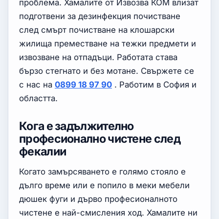
проблема. Хамалите от Извозва КОМ влизат
подготвени за дезинфекция почистване
след смърт почистване на клошарски
жилища преместване на тежки предмети и
извозване на отпадъци. Работата става
бързо стегнато и без мотане. Свържете се
с нас на
0899 18 97 90
. Работим в София и
областта.
Кога е задължително
професионално чистене след
фекалии
Когато замърсяването е голямо стояло е
дълго време или е попило в меки мебели
дюшек фуги и дърво професионалното
чистене е най-смисления ход. Хамалите ни