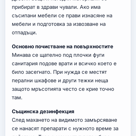
прибират в здрави чували. Ако има
съсипани мебели се прави изнасяне на
мебели и подготовка за извозване на
отпадъци.
Основно почистване на повърхностите
Минава се щателно под плочки фуги
санитария подове врати и всичко което е
било засегнато. При нужда се местят
перални шкафове и други тежки неща
защото мръсотията често се крие точно
там.
Същинска дезинфекция
След махането на видимото замърсяване
се нанасят препарати с нужното време за