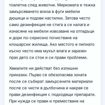
тоалетна след животни. Миризмата е тежка
замърсяването влиза в фуги мебели
дюшеци и подови настилки. Затова често
само дезинфекция не стига а се налага и
изнасяне на мебели извозване на отпадъци
и дори по-сериозно почистване на
клошарски жилища. Ако мястото е пипнато
късно често има мухъл влага и заразен
прах дето си стои и си прави проблеми.
Хамалите ни действат без излишни
приказки. Първо се обезопасява зоната
после се събират замърсените материали
после се чисти в дълбочина и накрая се
прави дезинфекция с подходящи препарати.
При нужда се прави и преместване на