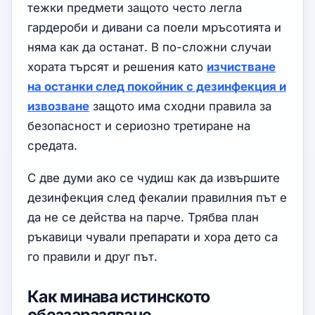
тежки предмети защото често легла
гардероби и дивани са поели мръсотията и
няма как да останат. В по-сложни случаи
хората търсят и решения като
изчистване
на останки след покойник с дезинфекция и
извозване
защото има сходни правила за
безопасност и сериозно третиране на
средата.
С две думи ако се чудиш как да извършите
дезинфекция след фекалии правилния път е
да не се действа на парче. Трябва план
ръкавици чували препарати и хора дето са
го правили и друг път.
Как минава истинското