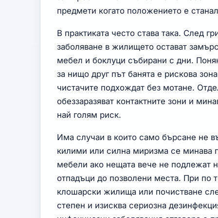
предмети когато положението е станал
В практиката често става така. След г
заболяване в жилището остават замър
мебел и боклуци събирани с дни. Поняк
за нищо друг път банята е рискова зона
чистачите подхождат без мотане. Отде
обеззаразяват контактните зони и мина
най голям риск.
Има случаи в които само бърсане не в
килими или силна миризма се минава п
мебели ако нещата вече не подлежат н
отпадъци до позволени места. При по т
клошарски жилища или почистване сле
степен и изисква сериозна дезинфекци