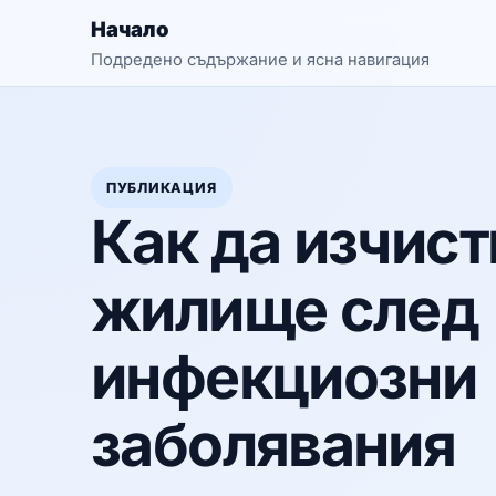
Начало
Подредено съдържание и ясна навигация
ПУБЛИКАЦИЯ
Как да изчист
жилище след
инфекциозни
заболявания