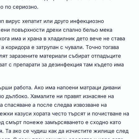
о по сериозно.
рип вирус хепатит или друго инфекциозно
сени повърхности дрехи спално бельо мека
ога има и храна в хладилник дето вече не става
 а коридора е затрупан с чували. Точно тогава
лят заразените материали събират отпадъците
ват с препарати за дезинфекция там където има
ърши работа. Ако има напоени матраци дивани
о дълбоко. Хамалите ни правят изнасяне на
а спасяване а после следва извозване на
ежки казуси хората често търсят и почистване на
д смърт понеже замърсяването е сходно като
я. Та ако се чудиш как да изчистите жилище след