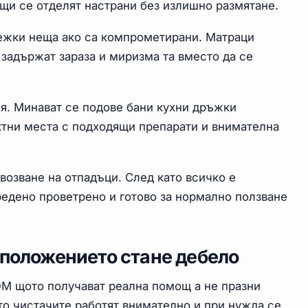
ещи се отделят настрани без излишно размятане.
тежки неща ако са компрометирани. Матраци
задържат зараза и миризма та вместо да се
я. Минават се подове бани кухни дръжки
ктни места с подходящи препарати и внимателна
возване на отпадъци. След като всичко е
едено проветрено и готово за нормално ползване
 положението стане дебело
ОМ щото получават реална помощ а не празни
то чистачите работят внимателно и при нужда се