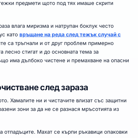
 тежки предмети щото под тях имаше скрити
раза влага миризма и натрупан боклук често
зус като
връщане на реда след тежък случай с
ите са тръгнали и от друг проблем примерно
 лесно стигат и до основната тема за
що има дълбоко чистене и премахване на опасни
очистване след зараза
то. Хамалите ни и чистачите влизат със защитни
разени зони за да не се разнася мръсотията из
на отпадъците. Махат се кърпи ръкавици опаковки