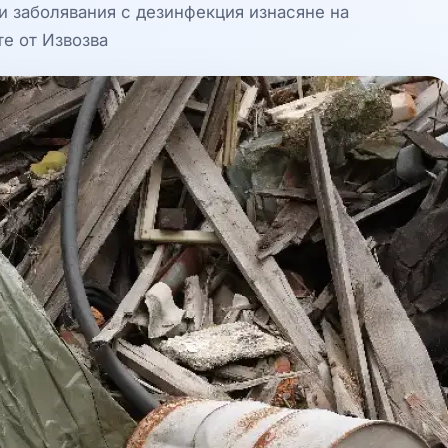
и заболявания с дезинфекция изнасяне на
те от Извозва