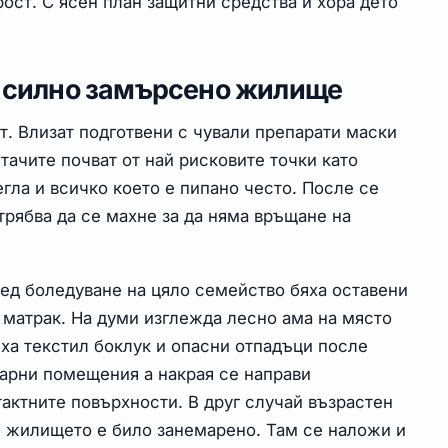
ост. С ясен план защитни средства и хора дето
и силно замърсено жилище
т. Влизат подготвени с чували препарати маски
тачите почват от най рисковите точки като
гла и всичко което е пипано често. После се
 трябва да се махне за да няма връщане на
ед боледуване на цяло семейство бяха оставени
 матрак. На думи изглежда лесно ама на място
ха текстил боклук и опасни отпадъци после
тарни помещения а накрая се направи
актните повърхности. В друг случай възрастен
и жилището е било занемарено. Там се наложи и