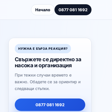
Начало
0877 081 1692
НУЖНА Е БЪРЗА РЕАКЦИЯ?
Свържете се директно за
насока и организация
При тежки случаи времето е
важно. Обадете се за ориентир и
следващи стъпки.
0877 081 1692