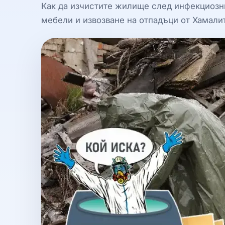
Как да изчистите жилище след инфекциозн
мебели и извозване на отпадъци от Хамали