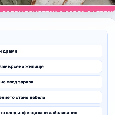
ни драми
о замърсено жилище
не след зараза
ението стане дебело
то след инфекциозни заболявания