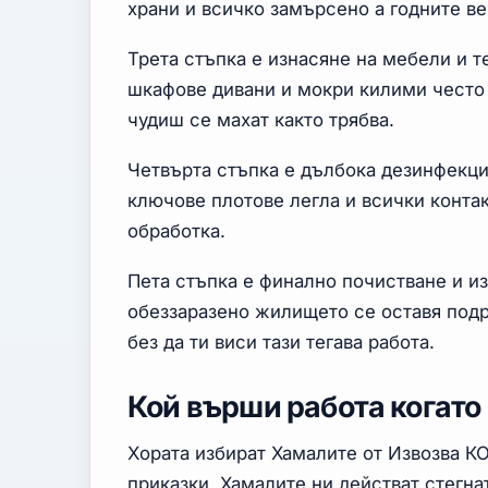
храни и всичко замърсено а годните в
Трета стъпка е изнасяне на мебели и 
шкафове дивани и мокри килими често 
чудиш се махат както трябва.
Четвърта стъпка е дълбока дезинфекци
ключове плотове легла и всички конта
обработка.
Пета стъпка е финално почистване и из
обеззаразено жилището се оставя подр
без да ти виси тази тегава работа.
Кой върши работа когато
Хората избират Хамалите от Извозва К
приказки. Хамалите ни действат стегна