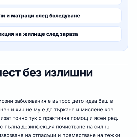
ли и матраци след боледуване
екция на жилище след зараза
лест без излишни
озни заболявания е въпрос дето идва баш в
нен и хич не му е до търкане и мислене кое
лизат точно тук с практична помощ и ясен ред.
 с пълна дезинфекция почистване на силно
звозване на отпадъци и преместване на тежки