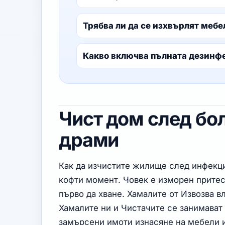
Трябва ли да се изхвърлят мебе
Какво включва пълната дезинф
Чист дом след бо
драми
Как да изчистите жилище след инфекци
кофти момент. Човек е изморен притес
първо да хване. Хамалите от Извозва в
Хамалите ни и Чистачите се занимават
замърсени имоти изнасяне на мебели и