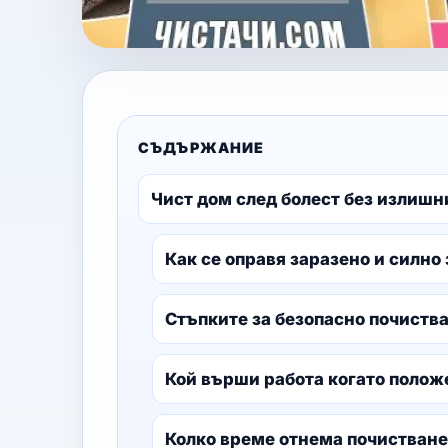
СЪДЪРЖАНИЕ
Чист дом след болест без излиш
Как се оправя заразено и силн
Стъпките за безопасно почиства
Кой върши работа когато полож
Колко време отнема почистване