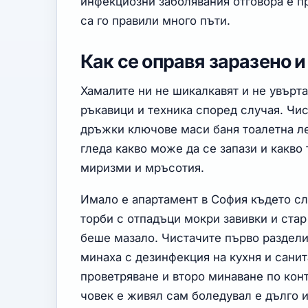
инфекциозни заболявания отговора е пр
са го правили много пъти.
Как се оправя заразено 
Хамалите ни не шикалкавят и не увърта
ръкавици и техника според случая. Чис
дръжки ключове маси баня тоалетна ле
гледа какво може да се запази и какво
миризми и мръсотия.
Имало е апартамент в София където сл
торби с отпадъци мокри завивки и стар
беше мазало. Чистачите първо раздели
минаха с дезинфекция на кухня и сани
проветряване и второ минаване по конт
човек е живял сам боледувал е дълго 