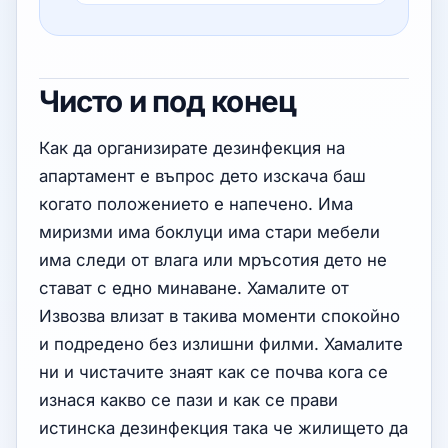
Чисто и под конец
Как да организирате дезинфекция на
апартамент е въпрос дето изскача баш
когато положението е напечено. Има
миризми има боклуци има стари мебели
има следи от влага или мръсотия дето не
стават с едно минаване. Хамалите от
Извозва влизат в такива моменти спокойно
и подредено без излишни филми. Хамалите
ни и чистачите знаят как се почва кога се
изнася какво се пази и как се прави
истинска дезинфекция така че жилището да