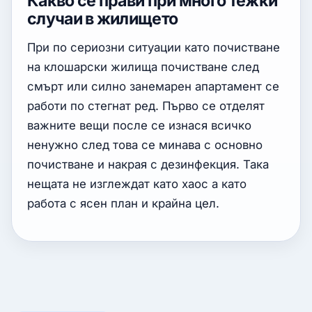
Какво се прави при много тежки
случаи в жилището
При по сериозни ситуации като почистване
на клошарски жилища почистване след
смърт или силно занемарен апартамент се
работи по стегнат ред. Първо се отделят
важните вещи после се изнася всичко
ненужно след това се минава с основно
почистване и накрая с дезинфекция. Така
нещата не изглеждат като хаос а като
работа с ясен план и крайна цел.