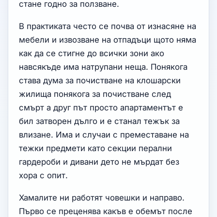
стане годно за ползване.
В практиката често се почва от изнасяне на
мебели и извозване на отпадъци щото няма
как да се стигне до всички зони ако
навсякъде има натрупани неща. Понякога
става дума за почистване на клошарски
жилища понякога за почистване след
смърт а друг път просто апартаментът е
бил затворен дълго и е станал тежък за
влизане. Има и случаи с преместаване на
тежки предмети като секции перални
гардероби и дивани дето не мърдат без
хора с опит.
Хамалите ни работят човешки и направо.
Първо се преценява какъв е обемът после