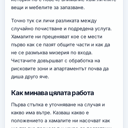
вещи и мебелите за запазване.
Точно тук си личи разликата между
случайно почистване и подредена услуга.
Хамалите ни преценяват кое се мести
първо как се пазят общите части и как да
не се размъква мизерия по входа.
Чистачите довършват с обработка на
рисковите зони и апартаментът почва да
диша друго яче.
Как минава цялата работа
Първа стъпка е уточняване на случая и
какво има вътре. Казваш какво е
положението а хамалите ни насочват как