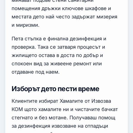
минават подове стени санитарни
помещения дръжки ключове шкафове и
местата дето най често задържат мизерия
и миризми.
Пета стъпка е финална дезинфекция и
проверка. Така се затваря процесът и
жилището остава в доста по добър и
спокоен вид за живеене ремонт или
отдаване под наем.
Изборът дето пести време
Клиентите избират Хамалите от Извозва
КОМ щото хамалите ни и чистачите бачкат
стегнато и без мотане. Получаваш помощ
за дезинфекция извозване на отпадъци