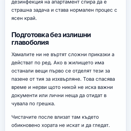
дезинфекция на апартамент спира да е
страшна задача и става нормален процес с
ясен край.
Подготовка без излишни
главоболия
Хамалите ни не въртят сложни приказки а
действат по ред. Ако в жилището има
останали вещи първо се отделят тези за
пазене от тия за изхвърляне. Това спасява
време и нерви щото никой не иска важни
документи или лични неща да отидат в
чувала по грешка.
Чистачите после влизат там където
обикновено хората не искат и да гледат.