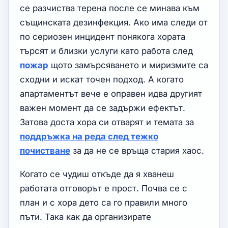
се разчиства терена после се минава към
същинската дезинфекция. Ако има следи от
по сериозен инцидент понякога хората
търсят и близки услуги като работа след
пожар
щото замърсяването и миризмите са
сходни и искат точен подход. А когато
апартаментът вече е оправен идва другият
важен момент да се задържи ефектът.
Затова доста хора си отварят и темата за
поддръжка на реда след тежко
почистване
за да не се връща стария хаос.
Когато се чудиш откъде да я хванеш
работата отговорът е прост. Почва се с
план и с хора дето са го правили много
пъти. Така как да организирате