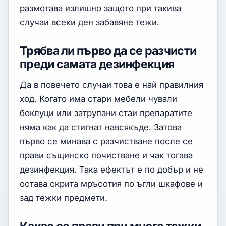
размотава излишно защото при такива
случаи всеки ден забавяне тежи.
Трябва ли първо да се разчисти
преди самата дезинфекция
Да в повечето случаи това е най правилния
ход. Когато има стари мебели чували
боклуци или затрупани стаи препаратите
няма как да стигнат навсякъде. Затова
първо се минава с разчистване после се
прави същинско почистване и чак тогава
дезинфекция. Така ефектът е по добър и не
остава скрита мръсотия по ъгли шкафове и
зад тежки предмети.