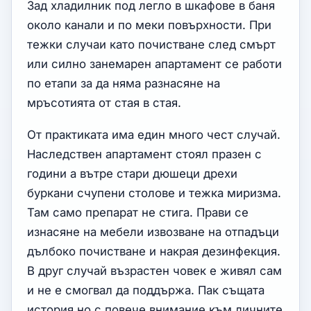
Зад хладилник под легло в шкафове в баня
около канали и по меки повърхности. При
тежки случаи като почистване след смърт
или силно занемарен апартамент се работи
по етапи за да няма разнасяне на
мръсотията от стая в стая.
От практиката има един много чест случай.
Наследствен апартамент стоял празен с
години а вътре стари дюшеци дрехи
буркани счупени столове и тежка миризма.
Там само препарат не стига. Прави се
изнасяне на мебели извозване на отпадъци
дълбоко почистване и накрая дезинфекция.
В друг случай възрастен човек е живял сам
и не е смогвал да поддържа. Пак същата
история но с повече внимание към личните