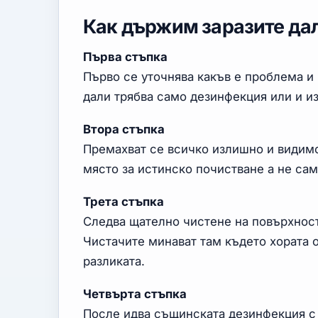
Как държим заразите да
Първа стъпка
Първо се уточнява какъв е проблема и 
дали трябва само дезинфекция или и из
Втора стъпка
Премахват се всичко излишно и видимо
място за истинско почистване а не сам
Трета стъпка
Следва щателно чистене на повърхност
Чистачите минават там където хората 
разликата.
Четвърта стъпка
После идва същинската дезинфекция с 