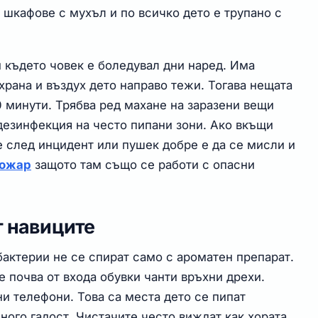
 шкафове с мухъл и по всичко дето е трупано с
м където човек е боледувал дни наред. Има
храна и въздух дето направо тежи. Тогава нещата
10 минути. Трябва ред махане на заразени вещи
дезинфекция на често пипани зони. Ако вкъщи
е след инцидент или пушек добре е да се мисли и
пожар
защото там също се работи с опасни
т навиците
бактерии не се спират само с ароматен препарат.
е почва от входа обувки чанти връхни дрехи.
и телефони. Това са места дето се пипат
ного гадост. Чистачите често виждат как хората