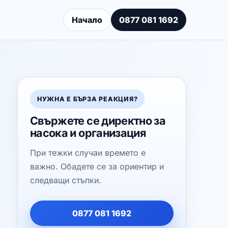
Начало
0877 081 1692
НУЖНА Е БЪРЗА РЕАКЦИЯ?
Свържете се директно за
насока и организация
При тежки случаи времето е
важно. Обадете се за ориентир и
следващи стъпки.
0877 081 1692