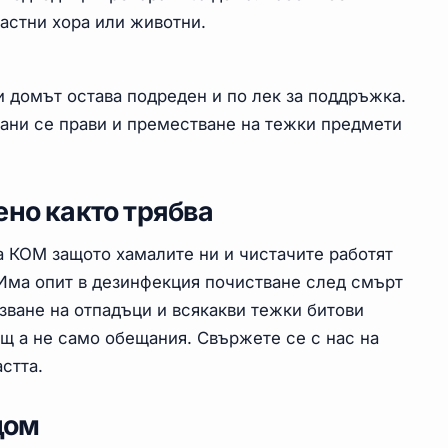
астни хора или животни.
и домът остава подреден и по лек за поддръжка.
ани се прави и преместване на тежки предмети
ено както трябва
а КОМ защото хамалите ни и чистачите работят
 Има опит в дезинфекция почистване след смърт
ване на отпадъци и всякакви тежки битови
щ а не само обещания. Свържете се с нас на
стта.
дом