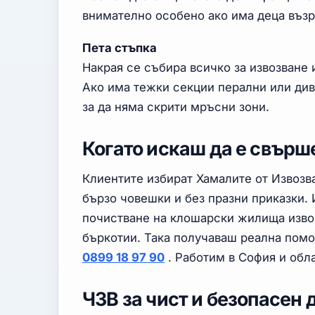
внимателно особено ако има деца възр
Пета стъпка
Накрая се събира всичко за извозване 
Ако има тежки секции перални или див
за да няма скрити мръсни зони.
Когато искаш да е свърш
Клиентите избират Хамалите от Извозв
бързо човешки и без празни приказки.
почистване на клошарски жилища извоз
бъркотии. Така получаваш реална помо
0899 18 97 90
. Работим в София и обла
ЧЗВ за чист и безопасен 