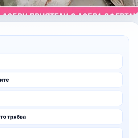
ците
то трябва