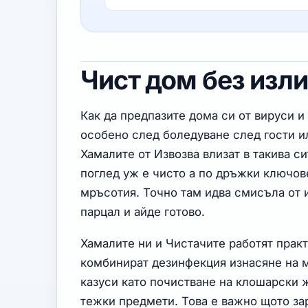
Чист дом без изл
Как да предпазите дома си от вируси и
особено след боледуване след гости и
Хамалите от Извозва влизат в такива си
поглед уж е чисто а по дръжки ключов
мръсотия. Точно там идва смисъла от 
парцал и айде готово.
Хамалите ни и Чистачите работят прак
комбинират дезинфекция изнасяне на м
казуси като почистване на клошарски
тежки предмети. Това е важно щото зар