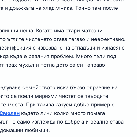
та и дръжката на хладилника. Точно там после
излишни неща. Когато има стари матраци
о ъглите чистенето става тегаво и неефективно.
дезинфекция с извозване на отпадъци и изнасяне
ижда къде е реалния проблем. Много пъти под
ат прах мухъл и петна дето са си направо
ледуване семейството иска бързо оправяне на
оито са поели миризми чистят се твърдите
те места. При такива казуси добър пример е
 Смолян
където личи колко много помага
мът не само изглежда по добре а и реално става
и домашни любимци.