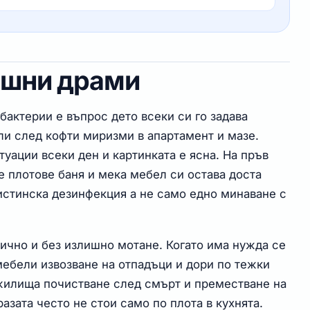
ишни драми
 бактерии е въпрос дето всеки си го задава
ли след кофти миризми в апартамент и мазе.
туации всеки ден и картинката е ясна. На пръв
е плотове баня и мека мебел си остава доста
истинска дезинфекция а не само едно минаване с
тично и без излишно мотане. Когато има нужда се
ебели извозване на отпадъци и дори по тежки
 жилища почистване след смърт и преместване на
азата често не стои само по плота в кухнята.