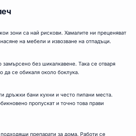
леч
кои зони са най рискови. Хамалите ни преценяват
насяне на мебели и извозване на отпадъци.
 замърсено без шикалкавене. Така се отваря
о да се обикаля около боклука.
и дръжки бани кухни и често пипани места.
обикновено пропускат и точно това прави
подходящи препарати за дома. Работи се