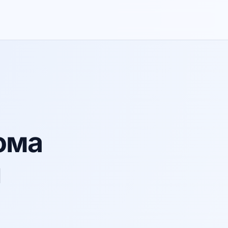
ома
и