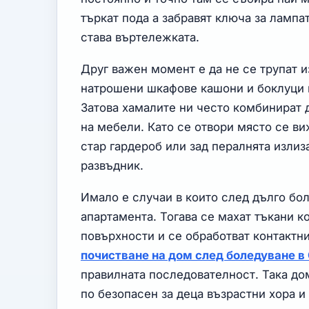
търкат пода а забравят ключа за лампа
става въртележката.
Друг важен момент е да не се трупат 
натрошени шкафове кашони и боклуци п
Затова хамалите ни често комбинират 
на мебели. Като се отвори място се в
стар гардероб или зад пералнята излиз
развъдник.
Имало е случаи в които след дълго бо
апартамента. Тогава се махат тъкани к
повърхности и се обработват контактни
почистване на дом след боледуване в
правилната последователност. Така до
по безопасен за деца възрастни хора 