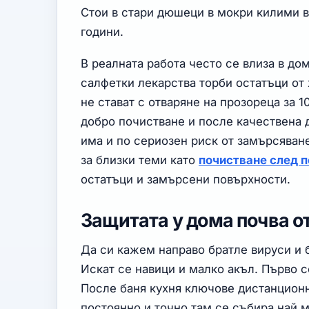
Стои в стари дюшеци в мокри килими в
години.
В реалната работа често се влиза в до
салфетки лекарства торби остатъци от 
не стават с отваряне на прозореца за 
добро почистване и после качествена 
има и по сериозен риск от замърсяван
за близки теми като
почистване след 
остатъци и замърсени повърхности.
Защитата у дома почва о
Да си кажем направо братле вируси и 
Искат се навици и малко акъл. Първо с
После баня кухня ключове дистанционн
постоянно и точно там се събира най м