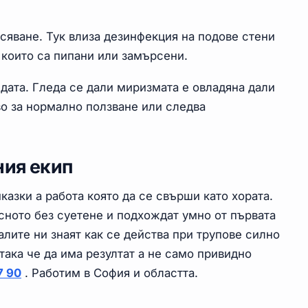
сяване. Тук влиза дезинфекция на подове стени
 които са пипани или замърсени.
дата. Гледа се дали миризмата е овладяна дали
во за нормално ползване или следва
ния екип
казки а работа която да се свърши като хората.
сното без суетене и подхождат умно от първата
лите ни знаят как се действа при трупове силно
ака че да има резултат а не само привидно
7 90
. Работим в София и областта.