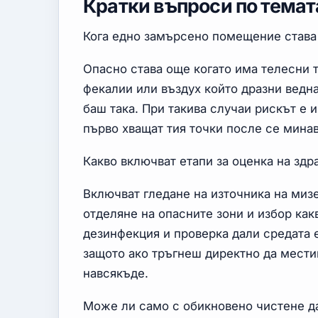
Кратки въпроси по темат
Кога едно замърсено помещение става 
Опасно става още когато има телесни
фекалии или въздух който дразни ведна
баш така. При такива случаи рискът е и
първо хващат тия точки после се мина
Какво включват етапи за оценка на зд
Включват гледане на източника на миз
отделяне на опасните зони и избор как
дезинфекция и проверка дали средата е
защото ако тръгнеш директно да мест
навсякъде.
Може ли само с обикновено чистене д