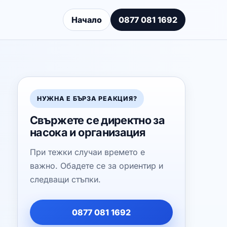
Начало
0877 081 1692
НУЖНА Е БЪРЗА РЕАКЦИЯ?
Свържете се директно за
насока и организация
При тежки случаи времето е
важно. Обадете се за ориентир и
следващи стъпки.
0877 081 1692