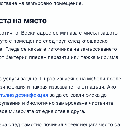
истване на замърсено помещение.
ста на място
хаотично. Всеки адрес се минава с мисъл защото
руго е помещение след труп след клошарско
е. Гледа се какъв е източника на замърсяването
 от бактерии плесен паразити или тежка миризма
о услуги заедно. Първо изнасяне на мебели после
зинфекция и накрая извозване на отпадъци. Ако
пълна дезинфекция
за да се свали риска до
рупвания и биологично замърсяване чистачите
ася мизерията от една стая в друга.
ера след самотно починал човек нещата често са