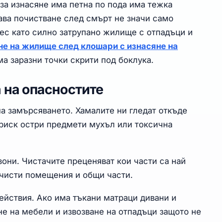
а изнасяне има петна по пода има тежка
ава почистване след смърт не значи само
рес като силно затрупано жилище с отпадъци и
не на жилище след клошари с изнасяне на
а заразни точки скрити под боклука.
а на опасностите
на замърсяването. Хамалите ни гледат откъде
риск остри предмети мухъл или токсична
зони. Чистачите преценяват кои части са най
 чисти помещения и общи части.
ействия. Ако има тъкани матраци дивани и
е на мебели и извозване на отпадъци защото не