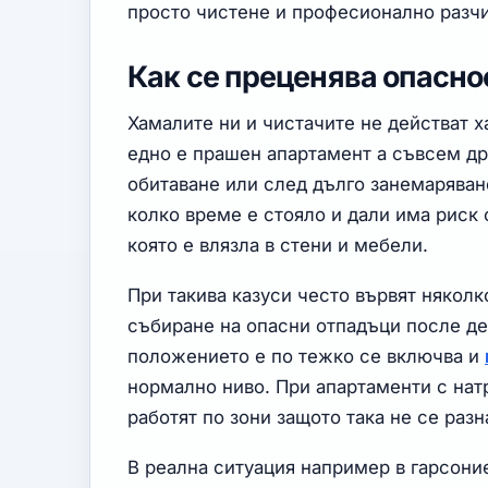
просто чистене и професионално разч
Как се преценява опасно
Хамалите ни и чистачите не действат 
едно е прашен апартамент а съвсем д
обитаване или след дълго занемаряван
колко време е стояло и дали има риск
която е влязла в стени и мебели.
При такива казуси често вървят няколк
събиране на опасни отпадъци после де
положението е по тежко се включва и
нормално ниво. При апартаменти с нат
работят по зони защото така не се разн
В реална ситуация например в гарсони