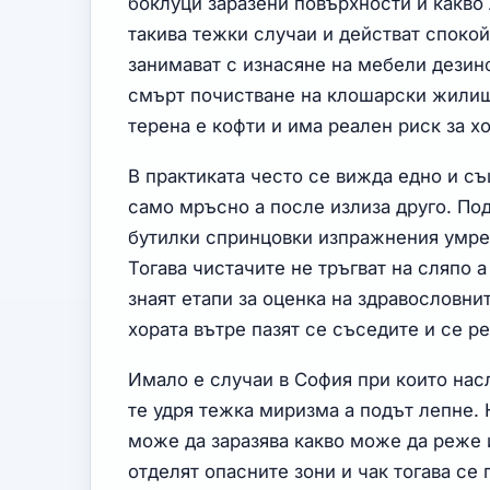
боклуци заразени повърхности и какво 
такива тежки случаи и действат спокой
занимават с изнасяне на мебели дезин
смърт почистване на клошарски жилищ
терена е кофти и има реален риск за хо
В практиката често се вижда едно и с
само мръсно а после излиза друго. По
бутилки спринцовки изпражнения умре
Тогава чистачите не тръгват на сляпо а
знаят етапи за оценка на здравословни
хората вътре пазят се съседите и се р
Имало е случаи в София при които нас
те удря тежка миризма а подът лепне. 
може да заразява какво може да реже 
отделят опасните зони и чак тогава се