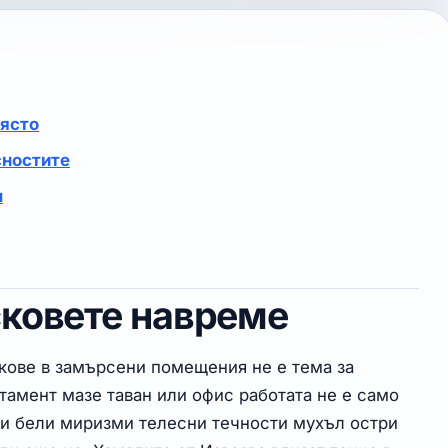
място
сностите
п
сковете навреме
скове в замърсени помещения не е тема за
тамент мазе таван или офис работата не е само
ити бели миризми телесни течности мухъл остри