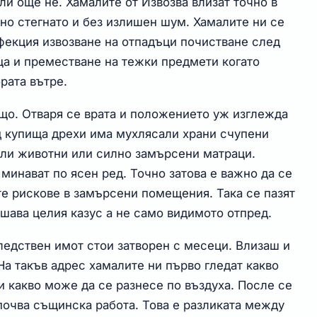
ли още не. Хамалите от Извозва влизат точно в
но стегнато и без излишен шум. Хамалите ни се
фекция извозване на отпадъци почистване след
а и преместване на тежки предмети когато
рата вътре.
ъщо. Отваря се врата и положението уж изглежда
д купища дрехи има мухлясали храни счупени
ли животни или силно замърсени матраци.
 минават по ясен ред. Точно затова е важно да се
те рискове в замърсени помещения. Така се пазят
ешава целия казус а не само видимото отпред.
ледствен имот стои затворен с месеци. Влизаш и
На такъв адрес хамалите ни първо гледат какво
и какво може да се разнесе по въздуха. После се
 почва същинска работа. Това е разликата между