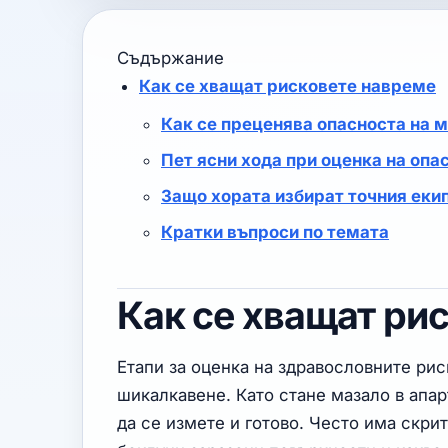
Съдържание
Как се хващат рисковете навреме
Как се преценява опасноста на 
Пет ясни хода при оценка на опа
Защо хората избират точния еки
Кратки въпроси по темата
Как се хващат ри
Етапи за оценка на здравословните ри
шикалкавене. Като стане мазало в апар
да се измете и готово. Често има скр