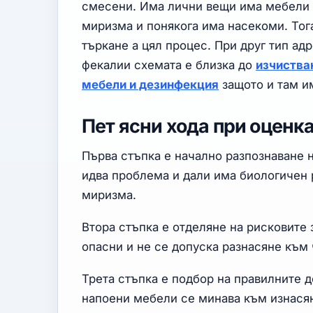
смесени. Има лични вещи има мебели з
миризма и понякога има насекоми. Тог
търкане а цял процес. При друг тип ад
фекалии схемата е близка до
изчиства
мебели и дезинфекция
защото и там им
Пет ясни хода при оценк
Първа стъпка е начално разпознаване 
идва проблема и дали има биологичен 
миризма.
Втора стъпка е отделяне на рисковите 
опасни и не се допуска разнасяне към
Трета стъпка е подбор на правилните д
напоени мебели се минава към изнасян