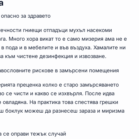
а
опасно за здравето
 течности гниещи отпадъци мухъл насекоми
га. Много хора викат то е само мизерия ама не е
 в пода и в мебелите и във въздуха. Хамалите ни
ва към чистене дезинфекция и извозване.
равословните рискове в замърсени помещения
ерията преценка колко е старо замърсяването
во се чисти и какво се изхвърля. После идва
 овладяна. На практика това спестява грешки
иш боклук можеш да разнесеш зараза и миризма
а се оправи тежък случай