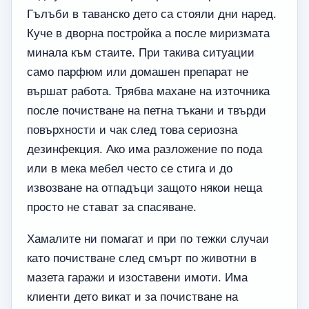
Гълъби в таванско дето са стояли дни наред.
Куче в дворна постройка а после миризмата
минала към стаите. При такива ситуации
само парфюм или домашен препарат не
вършат работа. Трябва махане на източника
после почистване на петна тъкани и твърди
повърхности и чак след това сериозна
дезинфекция. Ако има разложение по пода
или в мека мебел често се стига и до
извозване на отпадъци защото някои неща
просто не стават за спасяване.
Хамалите ни помагат и при по тежки случаи
като почистване след смърт по животни в
мазета гаражи и изоставени имоти. Има
клиенти дето викат и за почистване на