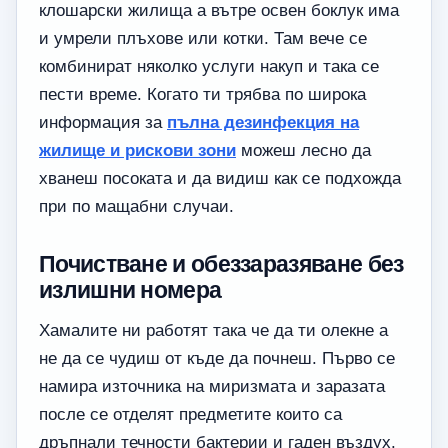
клошарски жилища а вътре освен боклук има
и умрели плъхове или котки. Там вече се
комбинират няколко услуги накуп и така се
пести време. Когато ти трябва по широка
информация за
пълна дезинфекция на
жилище и рискови зони
можеш лесно да
хванеш посоката и да видиш как се подхожда
при по мащабни случаи.
Почистване и обеззаразяване без
излишни номера
Хамалите ни работят така че да ти олекне а
не да се чудиш от къде да почнеш. Първо се
намира източника на миризмата и заразата
после се отделят предметите които са
дръпнали течности бактерии и гаден въздух.