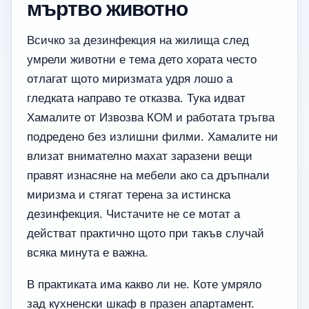
мъртво животно
Всичко за дезинфекция на жилища след
умрели животни е тема дето хората често
отлагат щото миризмата удря лошо а
гледката направо те отказва. Тука идват
Хамалите от Извозва КОМ и работата тръгва
подредено без излишни филми. Хамалите ни
влизат внимателно махат заразени вещи
правят изнасяне на мебели ако са дръпнали
миризма и стягат терена за истинска
дезинфекция. Чистачите не се мотат а
действат практично щото при такъв случай
всяка минута е важна.
В практиката има какво ли не. Коте умряло
зад кухненски шкаф в празен апартамент.