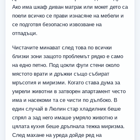
Ако има шкаф диван матрак или мокет дето са
поели всичко се прави изнасяне на мебели и
се подготвя безопасно извозване на
отпадъци.
Чистачите минават след това по всички
близки зони защото проблемът рядко е само
на едно петно. Под цокли фуги стени около
мястото врати и дръжки също събират
мръсотия и миризми. Когато става дума за
умрели животни в затворен апартамент често
има и насекоми та се чисти по дълбоко. В
един случай в Люлин стар хладилник беше
спрял а зад него имаше умряло животно и
цялата кухня беше дръпнала тежка миризма.
След махане на уреда дойде ред на