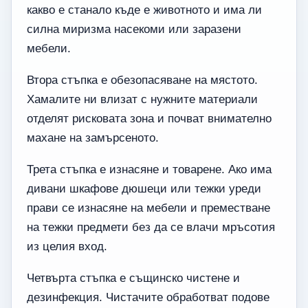
какво е станало къде е животното и има ли
силна миризма насекоми или заразени
мебели.
Втора стъпка е обезопасяване на мястото.
Хамалите ни влизат с нужните материали
отделят рисковата зона и почват внимателно
махане на замърсеното.
Трета стъпка е изнасяне и товарене. Ако има
дивани шкафове дюшеци или тежки уреди
прави се изнасяне на мебели и преместване
на тежки предмети без да се влачи мръсотия
из целия вход.
Четвърта стъпка е същинско чистене и
дезинфекция. Чистачите обработват подове