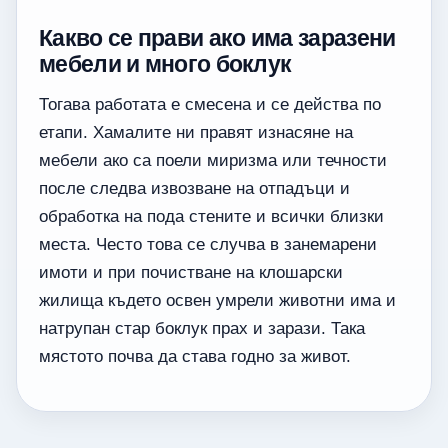
Какво се прави ако има заразени
мебели и много боклук
Тогава работата е смесена и се действа по
етапи. Хамалите ни правят изнасяне на
мебели ако са поели миризма или течности
после следва извозване на отпадъци и
обработка на пода стените и всички близки
места. Често това се случва в занемарени
имоти и при почистване на клошарски
жилища където освен умрели животни има и
натрупан стар боклук прах и зарази. Така
мястото почва да става годно за живот.