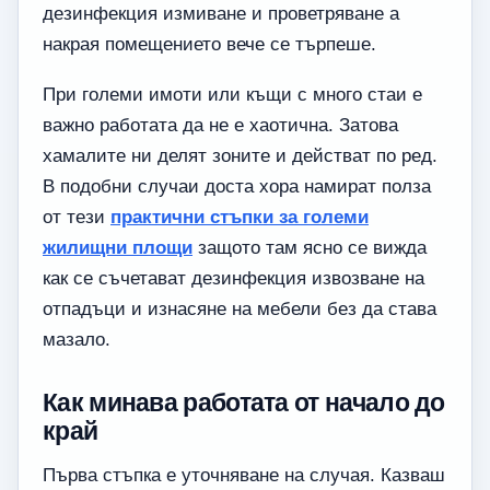
дезинфекция измиване и проветряване а
накрая помещението вече се търпеше.
При големи имоти или къщи с много стаи е
важно работата да не е хаотична. Затова
хамалите ни делят зоните и действат по ред.
В подобни случаи доста хора намират полза
от тези
практични стъпки за големи
жилищни площи
защото там ясно се вижда
как се съчетават дезинфекция извозване на
отпадъци и изнасяне на мебели без да става
мазало.
Как минава работата от начало до
край
Първа стъпка е уточняване на случая. Казваш