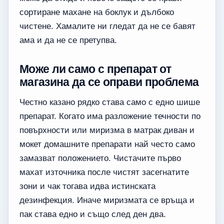
сортиране махане на боклук и дълбоко
чистене. Хамалите ни гледат да не се бавят
ама и да не се претупва.
Може ли само с препарат от
магазина да се оправи проблема
Честно казано рядко става само с едно шише
препарат. Когато има разложение течности по
повърхности или миризма в матрак диван и
мокет домашните препарати най често само
замазват положението. Чистачите първо
махат източника после чистят засегнатите
зони и чак тогава идва истинската
дезинфекция. Иначе миризмата се връща и
пак става едно и също след ден два.