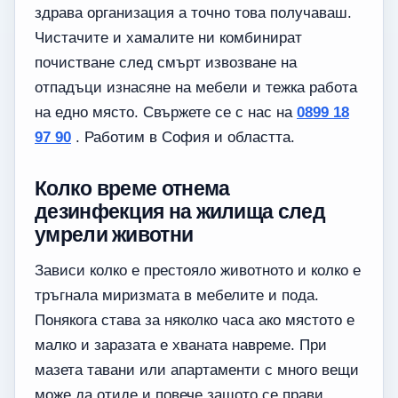
здрава организация а точно това получаваш.
Чистачите и хамалите ни комбинират
почистване след смърт извозване на
отпадъци изнасяне на мебели и тежка работа
на едно място. Свържете се с нас на
0899 18
97 90
. Работим в София и областта.
Колко време отнема
дезинфекция на жилища след
умрели животни
Зависи колко е престояло животното и колко е
тръгнала миризмата в мебелите и пода.
Понякога става за няколко часа ако мястото е
малко и заразата е хваната навреме. При
мазета тавани или апартаменти с много вещи
може да отиде и повече защото се прави