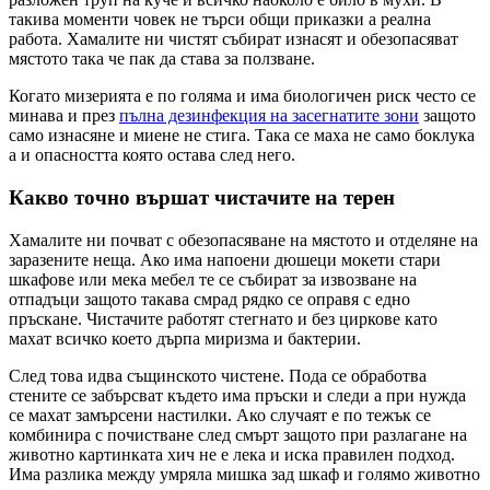
такива моменти човек не търси общи приказки а реална
работа. Хамалите ни чистят събират изнасят и обезопасяват
мястото така че пак да става за ползване.
Когато мизерията е по голяма и има биологичен риск често се
минава и през
пълна дезинфекция на засегнатите зони
защото
само изнасяне и миене не стига. Така се маха не само боклука
а и опасността която остава след него.
Какво точно вършат чистачите на терен
Хамалите ни почват с обезопасяване на мястото и отделяне на
заразените неща. Ако има напоени дюшеци мокети стари
шкафове или мека мебел те се събират за извозване на
отпадъци защото такава смрад рядко се оправя с едно
пръскане. Чистачите работят стегнато и без циркове като
махат всичко което дърпа миризма и бактерии.
След това идва същинското чистене. Пода се обработва
стените се забърсват където има пръски и следи а при нужда
се махат замърсени настилки. Ако случаят е по тежък се
комбинира с почистване след смърт защото при разлагане на
животно картинката хич не е лека и иска правилен подход.
Има разлика между умряла мишка зад шкаф и голямо животно