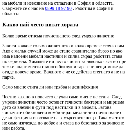
на мебели и извозване на отпадъци в София и областта.
Свържете се с нас на
0899 18 97 90
. Работим в София и
областта.
Какво най често питат хората
Колко време отнема почистването след умряло животно
Зависи колко е голямо животното и колко време е стояло там.
Ако е малък случай може да стане сравнително бързо но ако
има напоени мебели настилки и силна смрад работата става
по сериозна. Хамалите ни често чистят за няколко часа но при
тежки апартаменти с много боклук и заразени вещи може да
отиде повече време. Важното е че се действа стегнато а не на
парче.
Само миене стига ли или трябва и дезинфекция
Честно казано в повечето случаи само миене не стига. След
умрели животни често остават течности бактерии и миризма
дето са влезли в фуги под настилки и в мебели. Затова
чистачите обикновено комбинират механично почистване с
дезинфекция и извозване на замърсените неща. Така мястото
не само изглежда по добре а и става по безопасно за живеене
или работа.