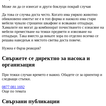
Може ли да се изнесат и други боклуци покрай случая
Да това се случва доста често. Когато има умряло животно
обикновено имотът не е в топ форма и наоколо има стари
мебели чували строшени шкафове и всякакви отпадъци.
Хамалите ни могат да комбинират почистването с изнасяне на
мебели преместване на тежки предмети и извозване на
отпадъци. Така вместо да викате хора по отделно всичко се
решава наведнъж и мястото светва доста повече.
Нужна е бърза реакция?
Свържете се директно за насока и
организация
При тежки случаи времето е важно. Обадете се за ориентир и
следващи стъпки.
0877 081 1692
Още по темата
Свързани публикации