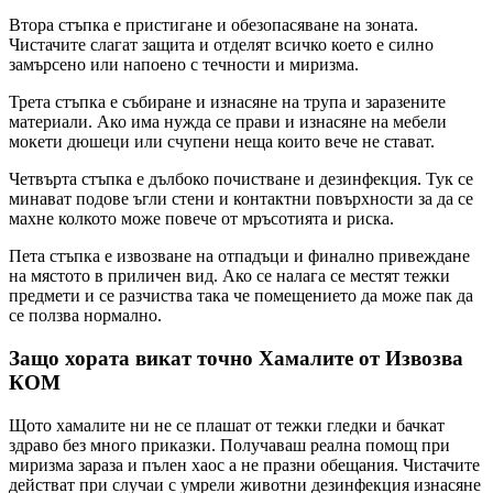
Втора стъпка е пристигане и обезопасяване на зоната.
Чистачите слагат защита и отделят всичко което е силно
замърсено или напоено с течности и миризма.
Трета стъпка е събиране и изнасяне на трупа и заразените
материали. Ако има нужда се прави и изнасяне на мебели
мокети дюшеци или счупени неща които вече не стават.
Четвърта стъпка е дълбоко почистване и дезинфекция. Тук се
минават подове ъгли стени и контактни повърхности за да се
махне колкото може повече от мръсотията и риска.
Пета стъпка е извозване на отпадъци и финално привеждане
на мястото в приличен вид. Ако се налага се местят тежки
предмети и се разчиства така че помещението да може пак да
се ползва нормално.
Защо хората викат точно Хамалите от Извозва
КОМ
Щото хамалите ни не се плашат от тежки гледки и бачкат
здраво без много приказки. Получаваш реална помощ при
миризма зараза и пълен хаос а не празни обещания. Чистачите
действат при случаи с умрели животни дезинфекция изнасяне