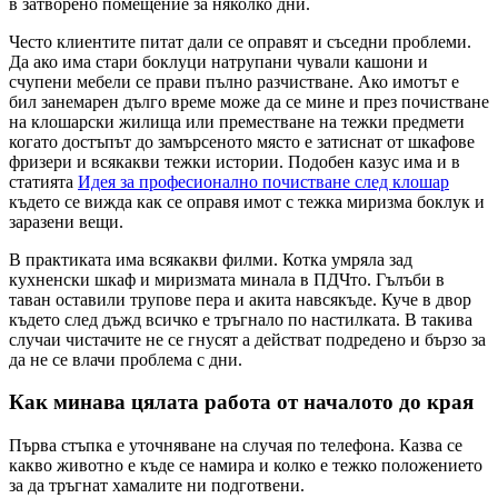
в затворено помещение за няколко дни.
Често клиентите питат дали се оправят и съседни проблеми.
Да ако има стари боклуци натрупани чували кашони и
счупени мебели се прави пълно разчистване. Ако имотът е
бил занемарен дълго време може да се мине и през почистване
на клошарски жилища или преместване на тежки предмети
когато достъпът до замърсеното място е затиснат от шкафове
фризери и всякакви тежки истории. Подобен казус има и в
статията
Идея за професионално почистване след клошар
където се вижда как се оправя имот с тежка миризма боклук и
заразени вещи.
В практиката има всякакви филми. Котка умряла зад
кухненски шкаф и миризмата минала в ПДЧто. Гълъби в
таван оставили трупове пера и акита навсякъде. Куче в двор
където след дъжд всичко е тръгнало по настилката. В такива
случаи чистачите не се гнусят а действат подредено и бързо за
да не се влачи проблема с дни.
Как минава цялата работа от началото до края
Първа стъпка е уточняване на случая по телефона. Казва се
какво животно е къде се намира и колко е тежко положението
за да тръгнат хамалите ни подготвени.