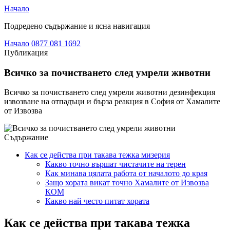
Начало
Подредено съдържание и ясна навигация
Начало
0877 081 1692
Публикация
Всичко за почистването след умрели животни
Всичко за почистването след умрели животни дезинфекция
извозване на отпадъци и бърза реакция в София от Хамалите
от Извозва
Съдържание
Как се действа при такава тежка мизерия
Какво точно вършат чистачите на терен
Как минава цялата работа от началото до края
Защо хората викат точно Хамалите от Извозва
КОМ
Какво най често питат хората
Как се действа при такава тежка