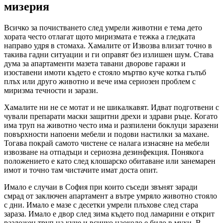
мизерия
Всичко за почистването след умрели животни е тема дето
хората често отлагат щото миризмата е тежка а гледката
направо удря в стомаха. Хамалите от Извозва влизат точно в
такива гадни ситуации и ги оправят без излишен шум. Става
дума за апартаменти мазета тавани дворове гаражи и
изоставени имоти където е стояло мъртво куче котка гълъб
плъх или друго животно и вече има сериозен проблем с
миризма течности и зарази.
Хамалите ни не се мотат и не шикалкавят. Идват подготвени с
чували препарати маски защитни дрехи и здрави ръце. Когато
има труп на животно често има и разпилени боклуци заразени
повърхности напоени мебели и подови настилки за махане.
Тогава покрай самото чистене се налага изнасяне на мебели
извозване на отпадъци и сериозна дезинфекция. Понякога
положението е като след клошарско обитаване или занемарен
имот и точно там чистачите имат доста опит.
Имало е случаи в София при които съседи звънят заради
смрад от заключен апартамент а вътре умряло животно стояло
с дни. Имало е мазе с десетки умрели плъхове след стара
зараза. Имало е двор след зима където под ламарини е открит
разложен труп на куче и всичко наоколо е било в мухи. В