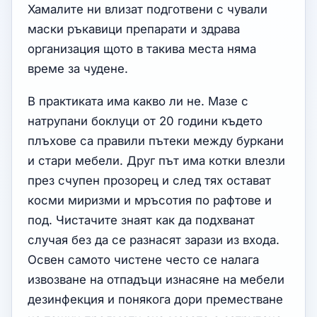
Хамалите ни влизат подготвени с чували
маски ръкавици препарати и здрава
организация щото в такива места няма
време за чудене.
В практиката има какво ли не. Мазе с
натрупани боклуци от 20 години където
плъхове са правили пътеки между буркани
и стари мебели. Друг път има котки влезли
през счупен прозорец и след тях остават
косми миризми и мръсотия по рафтове и
под. Чистачите знаят как да подхванат
случая без да се разнасят зарази из входа.
Освен самото чистене често се налага
извозване на отпадъци изнасяне на мебели
дезинфекция и понякога дори премeстване