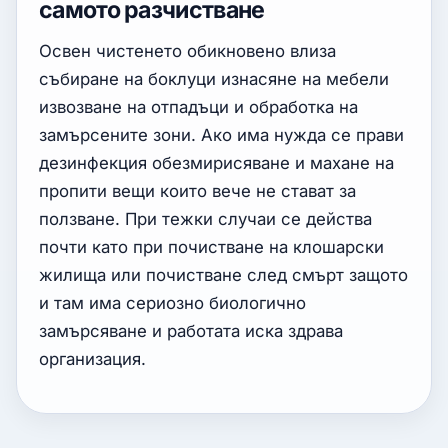
самото разчистване
Освен чистенето обикновено влиза
събиране на боклуци изнасяне на мебели
извозване на отпадъци и обработка на
замърсените зони. Ако има нужда се прави
дезинфекция обезмирисяване и махане на
пропити вещи които вече не стават за
ползване. При тежки случаи се действа
почти като при почистване на клошарски
жилища или почистване след смърт защото
и там има сериозно биологично
замърсяване и работата иска здрава
организация.