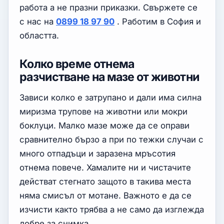
работа а не празни приказки. Свържете се
с нас на
0899 18 97 90
. Работим в София и
областта.
Колко време отнема
разчистване на мазе от животни
Зависи колко е затрупано и дали има силна
миризма трупове на животни или мокри
боклуци. Малко мазе може да се оправи
сравнително бързо а при по тежки случаи с
много отпадъци и заразена мръсотия
отнема повече. Хамалите ни и чистачите
действат стегнато защото в такива места
няма смисъл от мотане. Важното е да се
изчисти както трябва а не само да изглежда
добре за снимка.