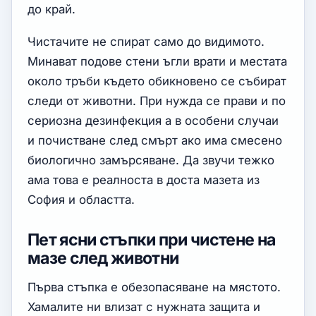
до край.
Чистачите не спират само до видимото.
Минават подове стени ъгли врати и местата
около тръби където обикновено се събират
следи от животни. При нужда се прави и по
сериозна дезинфекция а в особени случаи
и почистване след смърт ако има смесено
биологично замърсяване. Да звучи тежко
ама това е реалноста в доста мазета из
София и областта.
Пет ясни стъпки при чистене на
мазе след животни
Първа стъпка е обезопасяване на мястото.
Хамалите ни влизат с нужната защита и