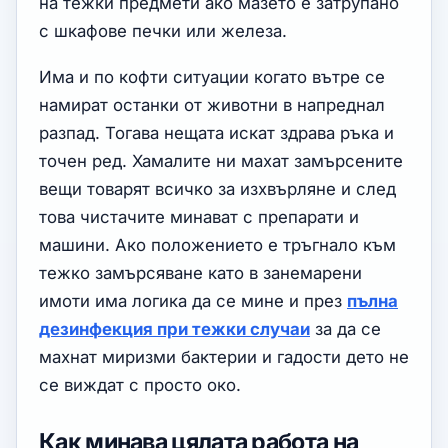
на тежки предмети ако мазето е затрупано
с шкафове печки или железа.
Има и по кофти ситуации когато вътре се
намират останки от животни в напреднал
разпад. Тогава нещата искат здрава ръка и
точен ред. Хамалите ни махат замърсените
вещи товарят всичко за изхвърляне и след
това чистачите минават с препарати и
машини. Ако положението е тръгнало към
тежко замърсяване като в занемарени
имоти има логика да се мине и през
пълна
дезинфекция при тежки случаи
за да се
махнат миризми бактерии и гадости дето не
се виждат с просто око.
Как минава цялата работа на