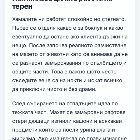
терен
Хамалите ни работят спокойно но стегнато.
Първо се отделя какво е за боклук и какво
евентуално да остане ако клиента държи на
нещо. После започва реалното разчистване
на мазето от животни като се внимава да не
се разнасят замърсявания по стълбището и
общите части. Това е важно щото често
съседите вече са на нокти и искат всичко
да приключи чисто и без драми.
След събирането на отпадъците идва по
тежката част. Махат се замърсени рафтове
стари дюшеци изгнили кашони и всякакви
предмети които са поели урина влага и
миризма. Ако има нужда се прави изнасяне