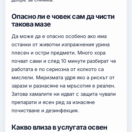
Опасно ли е човек сам да чисти
такова мазе
Да може да е опасно особено ако има
останки от животни изпражнения урина
плесен и остри предмети. Много хора
почват сами и след 10 минути разбират че
работата е по сериозна от колкото са
мислели. Миризмата удря яко а рискът от
зарази и разнасяне на мръсотия е реален.
Затова хамалите ни идват с защита чували
препарати и ясен ред за изнасяне
почистване и дезинфекция.
Какво влиза в услугата освен