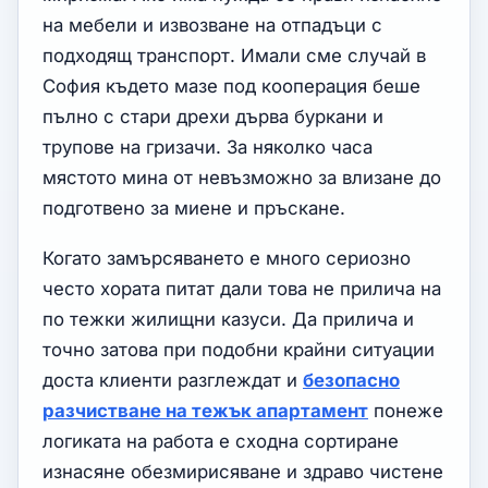
на мебели и извозване на отпадъци с
подходящ транспорт. Имали сме случай в
София където мазе под кооперация беше
пълно с стари дрехи дърва буркани и
трупове на гризачи. За няколко часа
мястото мина от невъзможно за влизане до
подготвено за миене и пръскане.
Когато замърсяването е много сериозно
често хората питат дали това не прилича на
по тежки жилищни казуси. Да прилича и
точно затова при подобни крайни ситуации
доста клиенти разглеждат и
безопасно
разчистване на тежък апартамент
понеже
логиката на работа е сходна сортиране
изнасяне обезмирисяване и здраво чистене