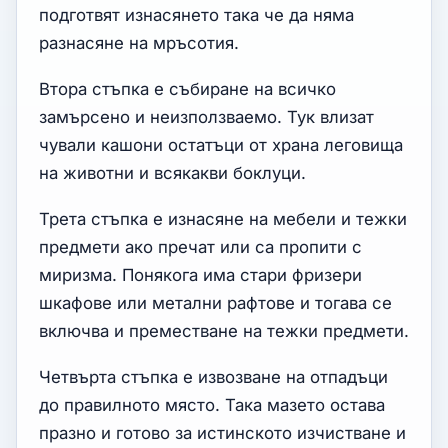
подготвят изнасянето така че да няма
разнасяне на мръсотия.
Втора стъпка е събиране на всичко
замърсено и неизползваемо. Тук влизат
чували кашони остатъци от храна леговища
на животни и всякакви боклуци.
Трета стъпка е изнасяне на мебели и тежки
предмети ако пречат или са пропити с
миризма. Понякога има стари фризери
шкафове или метални рафтове и тогава се
включва и преместване на тежки предмети.
Четвърта стъпка е извозване на отпадъци
до правилното място. Така мазето остава
празно и готово за истинското изчистване и