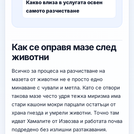
Какво влиза в услугата освен
самото разчистване
Как се оправя мазе след
животни
Всичко за процеса на разчистване на
мазета от животни не е просто едно
минаване с чували и метла. Като се отвори
такова мазе често удря тежка миризма има
стари кашони мокри парцали остатъци от
храна гнезда и умрели животни. Точно там
идват Хамалите от Извозва и работата почва
подредено без излишни разтакавания.