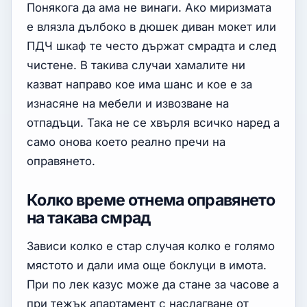
Понякога да ама не винаги. Ако миризмата
е влязла дълбоко в дюшек диван мокет или
ПДЧ шкаф те често държат смрадта и след
чистене. В такива случаи хамалите ни
казват направо кое има шанс и кое е за
изнасяне на мебели и извозване на
отпадъци. Така не се хвърля всичко наред а
само онова което реално пречи на
оправянето.
Колко време отнема оправянето
на такава смрад
Зависи колко е стар случая колко е голямо
мястото и дали има още боклуци в имота.
При по лек казус може да стане за часове а
при тежък апартамент с наслагване от