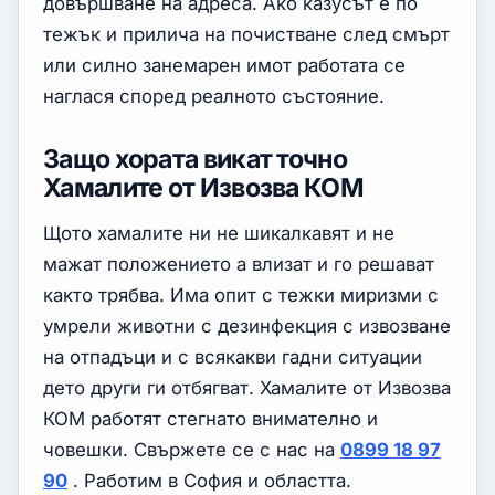
довършване на адреса. Ако казусът е по
тежък и прилича на почистване след смърт
или силно занемарен имот работата се
наглася според реалното състояние.
Защо хората викат точно
Хамалите от Извозва КОМ
Щото хамалите ни не шикалкавят и не
мажат положението а влизат и го решават
както трябва. Има опит с тежки миризми с
умрели животни с дезинфекция с извозване
на отпадъци и с всякакви гадни ситуации
дето други ги отбягват. Хамалите от Извозва
КОМ работят стегнато внимателно и
човешки. Свържете се с нас на
0899 18 97
90
. Работим в София и областта.