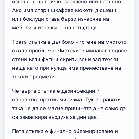
изнасяне на всичко заразено или напоено.
Ако има стари шкафове мокети дюшеци
или боклуци става бързо изнасяне на
мебели и извозване на отпадъци.
Трета стъпка е дълбоко чистене на мястото
около проблема. Чистачите минават подове
стени ъгли фуги и скрити зони зад тежки
неща като при нужда има преместване на
тежки предмети.
Четвърта стъпка е дезинфекция и
обработка против миризма. Тук се работи
така че да се махне причината а не само да
се замаскира въздуха за ден два.
Пета стъпка е финално обезмирисване и