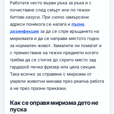
Работата често върви ръка за ръка и с
почистване след смърт или по тежки
битови казуси. При силно замърсени
адреси понякога се налага и
пълна
дезинфекция
за да се спре връщането на
миризмата и да се направи мястото годно
за нормален живот. Хамалите ни помагат и
с преместване на тежки предмети когато
трябва да се стигне до скрито място зад
гардероб печка фризер или цяла секция.
Така всичко за справяне с миризми от
умрели животни минава през реална работа
а не през празни приказки.
Как се оправя миризма дето не
пуска