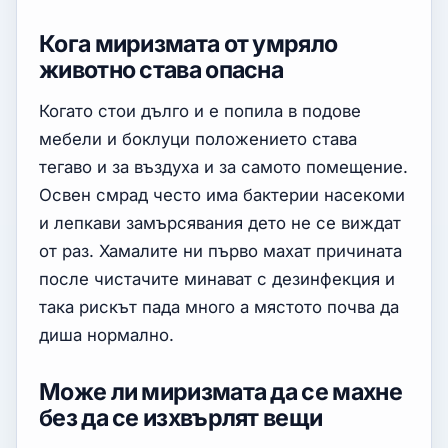
Кога миризмата от умряло
животно става опасна
Когато стои дълго и е попила в подове
мебели и боклуци положението става
тегаво и за въздуха и за самото помещение.
Освен смрад често има бактерии насекоми
и лепкави замърсявания дето не се виждат
от раз. Хамалите ни първо махат причината
после чистачите минават с дезинфекция и
така рискът пада много а мястото почва да
диша нормално.
Може ли миризмата да се махне
без да се изхвърлят вещи