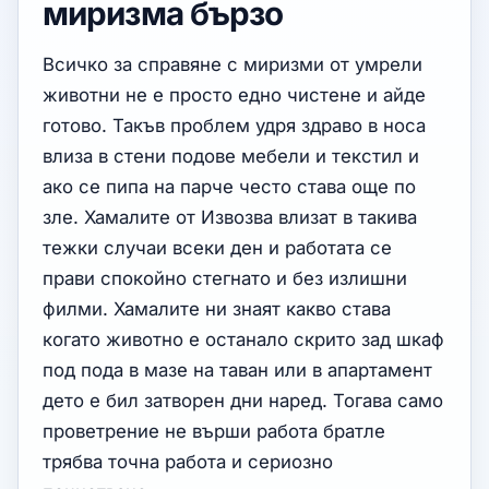
миризма бързо
Всичко за справяне с миризми от умрели
животни не е просто едно чистене и айде
готово. Такъв проблем удря здраво в носа
влиза в стени подове мебели и текстил и
ако се пипа на парче често става още по
зле. Хамалите от Извозва влизат в такива
тежки случаи всеки ден и работата се
прави спокойно стегнато и без излишни
филми. Хамалите ни знаят какво става
когато животно е останало скрито зад шкаф
под пода в мазе на таван или в апартамент
дето е бил затворен дни наред. Тогава само
проветрение не върши работа братле
трябва точна работа и сериозно