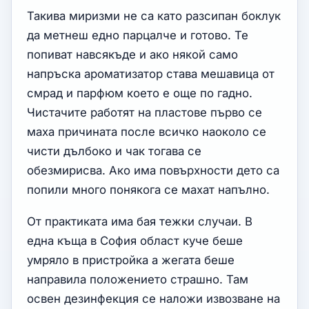
Такива миризми не са като разсипан боклук
да метнеш едно парцалче и готово. Те
попиват навсякъде и ако някой само
напръска ароматизатор става мешавица от
смрад и парфюм което е още по гадно.
Чистачите работят на пластове първо се
маха причината после всичко наоколо се
чисти дълбоко и чак тогава се
обезмирисва. Ако има повърхности дето са
попили много понякога се махат напълно.
От практиката има бая тежки случаи. В
една къща в София област куче беше
умряло в пристройка а жегата беше
направила положението страшно. Там
освен дезинфекция се наложи извозване на