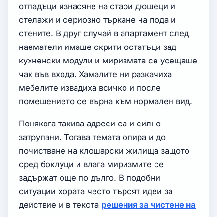
отпадъци изнасяне на стари дюшеци и
стелажи и сериозно търкане на пода и
стените. В друг случай в апартамент след
наематели имаше скрити остатъци зад
кухненски модули и миризмата се усещаше
чак във входа. Хамалите ни разкачиха
мебелите извадиха всичко и после
помещението се върна към нормален вид.
Понякога такива адреси са и силно
затрупани. Тогава темата опира и до
почистване на клошарски жилища защото
сред боклуци и влага миризмите се
задържат още по дълго. В подобни
ситуации хората често търсят идеи за
действие и в текста
решения за чистене на