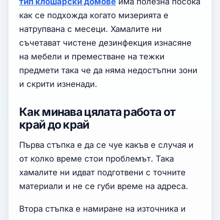
тип клошарски домове
има полезна посока
как се подхожда когато мизерията е
натрупвана с месеци. Хамалите ни
съчетават чистене дезинфекция изнасяне
на мебели и преместване на тежки
предмети така че да няма недостъпни зони
и скрити изненади.
Как минава цялата работа от
край до край
Първа стъпка е да се чуе какъв е случая и
от колко време стои проблемът. Така
хамалите ни идват подготвени с точните
материали и не се губи време на адреса.
Втора стъпка е намиране на източника и