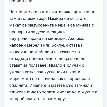
почистване.
Чистачите почват от източника щото точно
там е големия зор. Намира се мястото
махат се замърсените неща и се минава с
препарати за дезинфекция и
неутрализиране на миризми. Ако има
напоени мебели или боклуци става и
изнасяне на мебели и извозване на
отпадъци понеже много неща вече не
стават за ползване. Имало е случаи с
умряла котка зад кухненски шкаф и
миризмата се е качила чак в коридора и
спалнята. Имало е и мазета със загинали
плъхове където хората мислят че е мухъл а
то проблемът е съвсем друг.