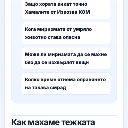
Защо хората викат точно
Хамалите от Извозва КОМ
Кога миризмата от умряло
животно става опасна
Може ли миризмата да се махне
без да се изхвърлят вещи
Колко време отнема оправянето
на такава смрад
Как махаме тежката