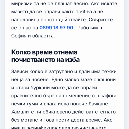
миризми та не се плашат лесно. Ако искате
мазето да се оправи както трябва а не
наполовина просто действайте. Свържете
се с нас на
0899 18 97 90
. Работим в
София и областта.
Колко време отнема
почистването на изба
Зависи колко е затрупано и дали има тежки
неща за носене. Едно малко мазе с кашони
и стари буркани може да се оправи
сравнително бързо а помещение с шкафове
печки гуми и влага иска повече бачкане.
Хамалите ни обикновено действат стегнато
без мотане и това пести доста време. Ако
има и дезинфекция след разчистването