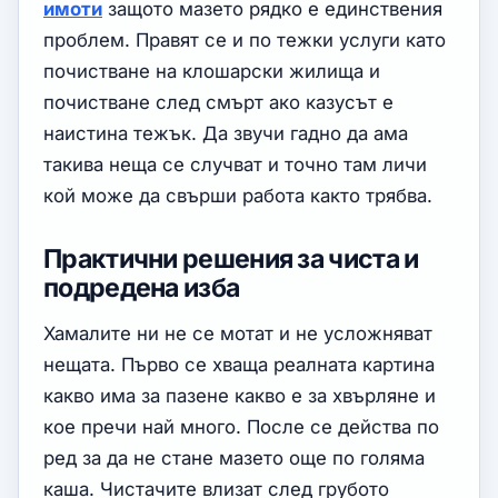
имоти
защото мазето рядко е единствения
проблем. Правят се и по тежки услуги като
почистване на клошарски жилища и
почистване след смърт ако казусът е
наистина тежък. Да звучи гадно да ама
такива неща се случват и точно там личи
кой може да свърши работа както трябва.
Практични решения за чиста и
подредена изба
Хамалите ни не се мотат и не усложняват
нещата. Първо се хваща реалната картина
какво има за пазене какво е за хвърляне и
кое пречи най много. После се действа по
ред за да не стане мазето още по голяма
каша. Чистачите влизат след грубото