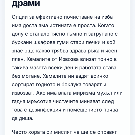
драми
Опции за ефективно почистване на изба
има доста ама истината е проста. Когато
долу е станало тясно тъмно и затрупано с
буркани шкафове гуми стари печки и кой
знае още какво трябва здрава ръка и ясен
план. Хамалите от Извозва влизат точно в
такива мазета всеки ден и работата става
без мотане. Хамалите ни вадят всичко
сортират годното и боклука товарят и
извозват. Ако има влага миризма мухъл или
гадна мръсотия чистачите минават след
това с дезинфекция и помещението почва
да диша.
Често хората си мислят че ще се справят