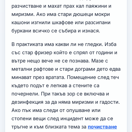
разчистване и махат прах кал паяжини и
миризми. Ако има стари дюшеци мокри
кашони изгнили шкафове или разсипани
буркани всичко се събира и изнася.
В практиката има какви ли не гледки. Изба
със стар фризер който е спрял от години и
вътре нещо вече не се познава. Мазе с
метални рафтове и стари дограми дето едва
минават през вратата. Помещение след теч
където подът е лепкав а стените са
почернели. При такъв зор се включва и
дезинфекция за да няма миризми и гадости.
Ако пък има следи от опушване или
стопени вещи след инцидент може да се
тръгне и към близката тема за
почистване