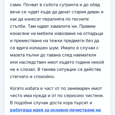
сами. Почват в събота сутринта и до обяд
вече се чудят къде да денат стария диван и
как да изнесат пералнята по тесните
стълби. Там идват хамалите ни. Правим
изнасяне на мебели извозване на отпадъци
и преместване на тежки предмети без да
се вдига излишен шум. Имало е случаи с
мазета пълни до тавана след наематели
или наследствен имот където години никой
не е слизал. В такива ситуации се действа
стегнато и спокойно.
Когато избата е част от по занемарен имот
често има нужда и от по сериозно чистене.
В подобни случаи доста хора търсят и
работеща идея за основно почистване на