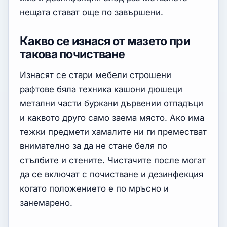
нещата стават още по завършени.
Какво се изнася от мазето при
такова почистване
Изнасят се стари мебели строшени
рафтове бяла техника кашони дюшеци
метални части буркани дървении отпадъци
и каквото друго само заема място. Ако има
тежки предмети хамалите ни ги преместват
внимателно за да не стане беля по
стълбите и стените. Чистачите после могат
да се включат с почистване и дезинфекция
когато положението е по мръсно и
занемарено.