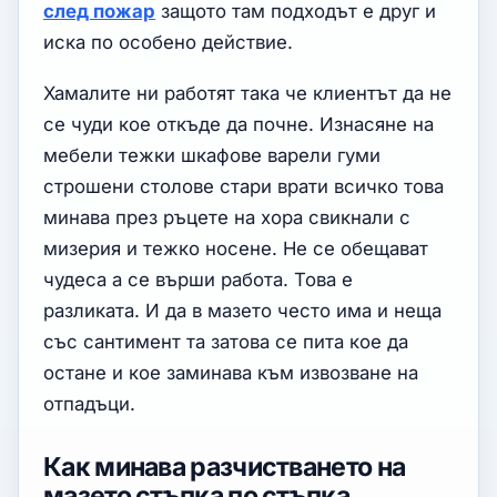
след пожар
защото там подходът е друг и
иска по особено действие.
Хамалите ни работят така че клиентът да не
се чуди кое откъде да почне. Изнасяне на
мебели тежки шкафове варели гуми
строшени столове стари врати всичко това
минава през ръцете на хора свикнали с
мизерия и тежко носене. Не се обещават
чудеса а се върши работа. Това е
разликата. И да в мазето често има и неща
със сантимент та затова се пита кое да
остане и кое заминава към извозване на
отпадъци.
Как минава разчистването на
мазето стъпка по стъпка