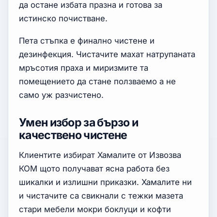
да остане избата празна и готова за
истинско почистване.
Пета стъпка е финално чистене и
дезинфекция. Чистачите махат натрупаната
мръсотия праха и миризмите та
помещението да стане ползваемо а не
само уж разчистено.
Умен избор за бързо и
качествено чистене
Клиентите избират Хамалите от Извозва
КОМ щото получават ясна работа без
шикалки и излишни приказки. Хамалите ни
и чистачите са свикнали с тежки мазета
стари мебели мокри боклуци и кофти