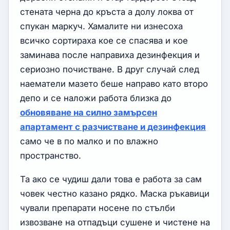
стената черна до кръста а долу локва от
спукан маркуч. Хамалите ни изнесоха
всичко сортираха кое се спасява и кое
заминава после направиха дезинфекция и
сериозно почистване. В друг случай след
наематели мазето беше направо като второ
депо и се наложи работа близка до
обновяване на силно замърсен
апартамент с разчистване и дезинфекция
само че в по малко и по влажно
пространство.
Та ако се чудиш дали това е работа за сам
човек честно казано рядко. Маска ръкавици
чували препарати носене по стълби
извозване на отпадъци сушене и чистене на