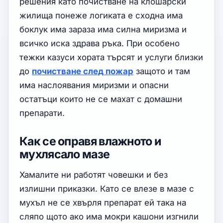
решения като почистване на клошарски
жилища понеже логиката е сходна има
боклук има зараза има силна миризма и
всичко иска здрава ръка. При особено
тежки казуси хората търсят и услуги близки
до
почистване след пожар
защото и там
има наслоявания миризми и опасни
остатъци които не се махат с домашни
препарати.
Как се оправя влажното и
мухлясало мазе
Хамалите ни работят човешки и без
излишни приказки. Като се влезе в мазе с
мухъл не се хвърля препарат ей така на
сляпо щото ако има мокри кашони изгнили