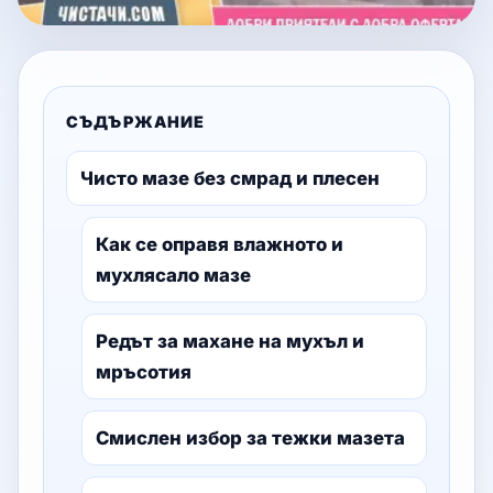
СЪДЪРЖАНИЕ
Чисто мазе без смрад и плесен
Как се оправя влажното и
мухлясало мазе
Редът за махане на мухъл и
мръсотия
Смислен избор за тежки мазета