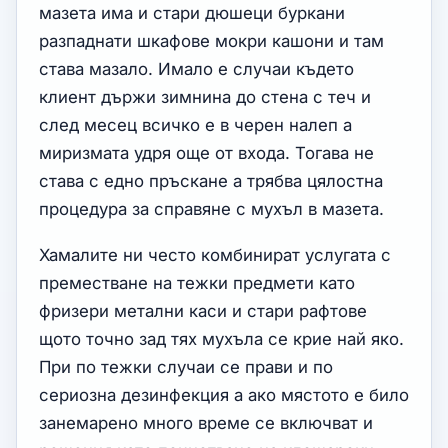
мазета има и стари дюшеци буркани
разпаднати шкафове мокри кашони и там
става мазало. Имало е случаи където
клиент държи зимнина до стена с теч и
след месец всичко е в черен налеп а
миризмата удря още от входа. Тогава не
става с едно пръскане а трябва цялостна
процедура за справяне с мухъл в мазета.
Хамалите ни често комбинират услугата с
преместване на тежки предмети като
фризери метални каси и стари рафтове
щото точно зад тях мухъла се крие най яко.
При по тежки случаи се прави и по
сериозна дезинфекция а ако мястото е било
занемарено много време се включват и