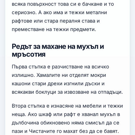
всяка повърхност това си е бачкане и то
сериозно. А ако има и тежки метални
рафтове или стара пералня става и
преместване на тежки предмети.
Редът за махане на мухъл и
мръсотия
Първа стъпка е разчистване на всичко
излишно. Хамалите ни отделят мокри
кашони стари дрехи изгнили дъски и
всякакви боклуци за извозване на отпадъци.
Втора стъпка е изнасяне на мебели и тежки
неща. Ако шкаф или рафт е хванал мухъл в
дълбочина обикновено няма смисъл да се
пази и Чистачите го махат без да се бавят.