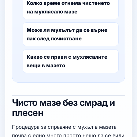
Колко време отнема чистенето
на мухлясало мазе
Може ли мухълът да се върне
пак след почистване
Какво се прави с мухлясалите
вещи в мазето
Чисто мазе без смрад и
плесен
Процедура за справяне с мухъл в мазета
почва с едно много просто нещо да се види