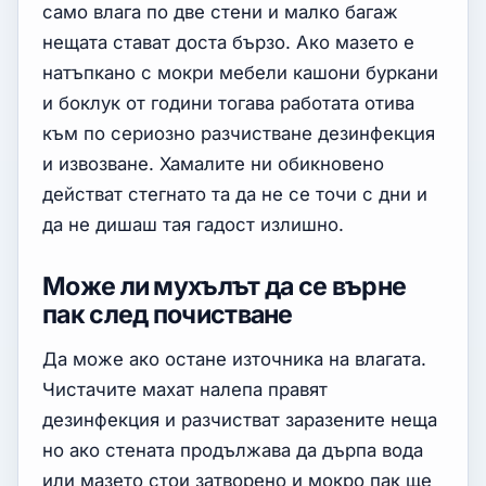
само влага по две стени и малко багаж
нещата стават доста бързо. Ако мазето е
натъпкано с мокри мебели кашони буркани
и боклук от години тогава работата отива
към по сериозно разчистване дезинфекция
и извозване. Хамалите ни обикновено
действат стегнато та да не се точи с дни и
да не дишаш тая гадост излишно.
Може ли мухълът да се върне
пак след почистване
Да може ако остане източника на влагата.
Чистачите махат налепа правят
дезинфекция и разчистват заразените неща
но ако стената продължава да дърпа вода
или мазето стои затворено и мокро пак ще