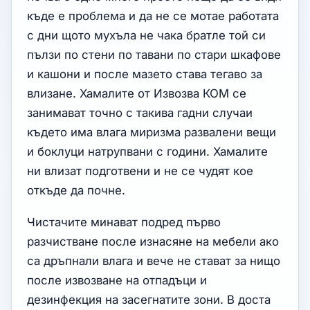
къде е проблема и да не се мотае работата
с дни щото мухъла не чака братле той си
пълзи по стени по тавани по стари шкафове
и кашони и после мазето става тегаво за
влизане. Хамалите от Извозва КОМ се
занимават точно с такива гадни случаи
където има влага миризма развалени вещи
и боклуци натрупвани с години. Хамалите
ни влизат подготвени и не се чудят кое
откъде да почне.
Чистачите минават подред първо
разчистване после изнасяне на мебели ако
са дръпнали влага и вече не стават за нищо
после извозване на отпадъци и
дезинфекция на засегнатите зони. В доста