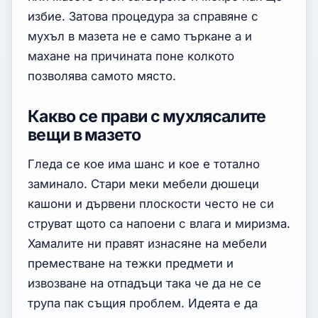
избие. Затова процедура за справяне с
мухъл в мазета не е само търкане а и
махане на причината поне колкото
позволява самото място.
Какво се прави с мухлясалите
вещи в мазето
Гледа се кое има шанс и кое е тотално
заминало. Стари меки мебели дюшеци
кашони и дървени плоскости често не си
струват щото са напоени с влага и миризма.
Хамалите ни правят изнасяне на мебели
преместване на тежки предмети и
извозване на отпадъци така че да не се
трупа пак същия проблем. Идеята е да