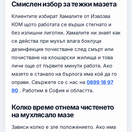
Смислен избор за тежки мазета
Клиентите избират Хамалите от Извозва
КОМ щото работата се върши стегнато и
без излишни лиготии. Хамалите ни знаят как
се действа при мухъл влага боклуци
дезинфекция почистване след смърт или
почистване на клошарски жилища и това
личи още от първите минути работа. Ако
мазето е станало на бърлога има кой да го
оправи. Свържете се с нас на
0899 18 97
90
. Работим в София и областта.
Колко време отнема чистенето
на мухлясало мазе
Зависи колко е зле положението. Ако има