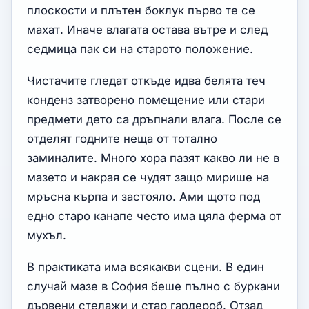
плоскости и плътен боклук първо те се
махат. Иначе влагата остава вътре и след
седмица пак си на старото положение.
Чистачите гледат откъде идва белята теч
конденз затворено помещение или стари
предмети дето са дръпнали влага. После се
отделят годните неща от тотално
заминалите. Много хора пазят какво ли не в
мазето и накрая се чудят защо мирише на
мръсна кърпа и застояло. Ами щото под
едно старо канапе често има цяла ферма от
мухъл.
В практиката има всякакви сцени. В един
случай мазе в София беше пълно с буркани
дървени стелажи и стар гардероб. Отзад