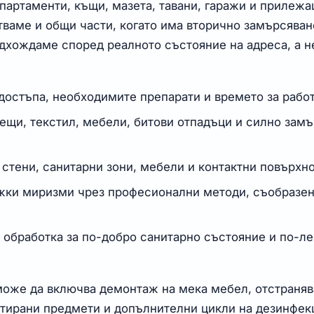
партаменти, къщи, мазета, тавани, гаражи и прилеж
ваме и общи части, когато има вторично замърсяван
одхождаме според реалното състояние на адреса, а н
достъпа, необходимите препарати и времето за работ
ещи, текстил, мебели, битови отпадъци и силно зам
 стени, санитарни зони, мебели и контактни повърхно
жки миризми чрез професионални методи, съобразен
обработка за по-добро санитарно състояние и по-л
 може да включва демонтаж на мека мебел, отстраняв
етирани предмети и допълнителни цикли на дезинфек