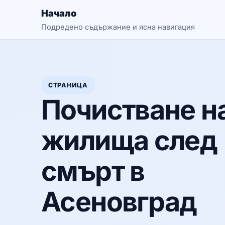
Начало
Подредено съдържание и ясна навигация
СТРАНИЦА
Почистване н
жилища след
смърт в
Асеновград