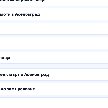
имоти в Асеновград
и
илища
лед смърт в Асеновград
ено замърсяване