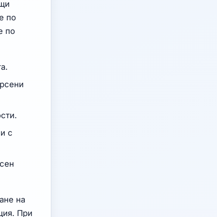
ащи
е по
е по
а.
ърсени
сти.
и с
есен
ане на
ция. При