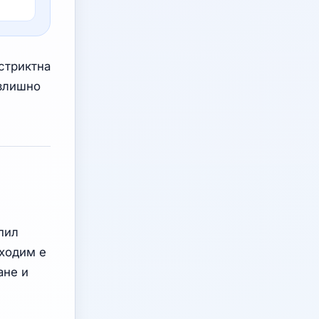
стриктна
излишно
пил
бходим е
ане и