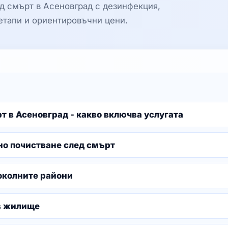
 смърт в Асеновград с дезинфекция,
етапи и ориентировъчни цени.
 в Асеновград - какво включва услугата
но почистване след смърт
 околните райони
 в жилище