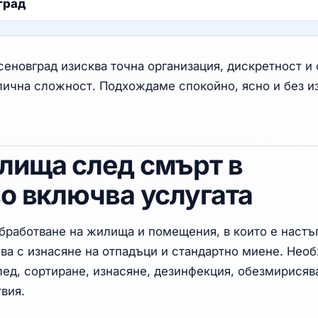
град
еновград изисква точна организация, дискретност и 
лична сложност. Подхождаме спокойно, ясно и без 
лища след смърт в
во включва услугата
обработване на жилища и помещения, в които е настъ
пва с изнасяне на отпадъци и стандартно миене. Нео
лед, сортиране, изнасяне, дезинфекция, обезмирисяв
вия.