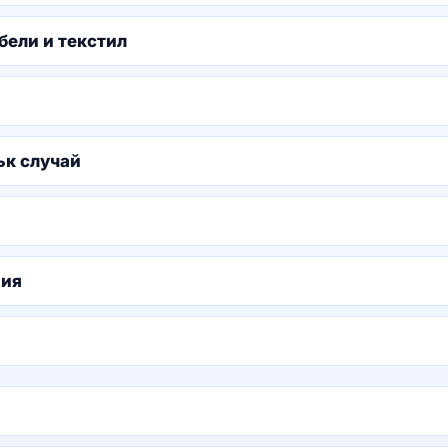
бели и текстил
ък случай
ния