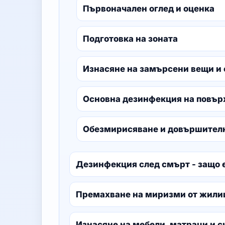
Първоначален оглед и оценка
Подготовка на зоната
Изнасяне на замърсени вещи и
Основна дезинфекция на повър
Обезмирисяване и довършителн
Дезинфекция след смърт - защо 
Премахване на миризми от жили
Изнасяне на мебели, матраци и 