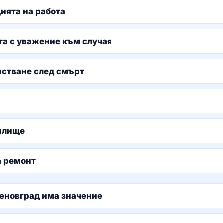
цията на работа
та с уважение към случая
истване след смърт
жилище
а ремонт
сеновград има значение