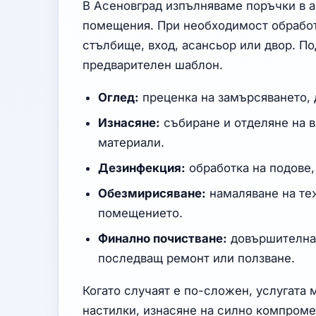
В Асеновград изпълняваме поръчки в а
помещения. При необходимост обработ
стълбище, вход, асансьор или двор. П
предварителен шаблон.
Оглед:
преценка на замърсяването, 
Изнасяне:
събиране и отделяне на в
материали.
Дезинфекция:
обработка на подове,
Обезмирисяване:
намаляване на те
помещението.
Финално почистване:
довършителна 
последващ ремонт или ползване.
Когато случаят е по-сложен, услугата
настилки, изнасяне на силно компром