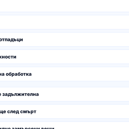
 отпадъци
хности
а обработка
е задължителна
ще след смърт
силно замърсени вещи