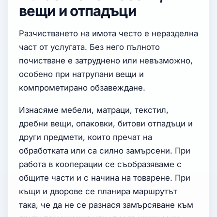
вещи и отпадъци
Разчистването на имота често е неразделна
част от услугата. Без него пълното
почистване е затруднено или невъзможно,
особено при натрупани вещи и
компрометирано обзавеждане.
Изнасяме мебели, матраци, текстил,
дребни вещи, опаковки, битови отпадъци и
други предмети, които пречат на
обработката или са силно замърсени. При
работа в кооперации се съобразяваме с
общите части и с начина на товарене. При
къщи и дворове се планира маршрутът
така, че да не се разнася замърсяване към