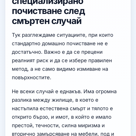
специализирано
почистване след
смъртен случай
Тук разглеждаме ситуациите, при които
стандартно домашно почистване не е
достатъчно. Важно е да се прецени
реалният риск и да се избере правилен
метод, а не само видимо измиване на
повърхностите.
Не всеки случай е еднакъв. Има огромна
разлика между жилище, в което е
настъпила естествена смърт и тялото е
открито бързо, и имот, в който е имало
престой, течности, силна миризма и
вторично замърсяване на мебели, под и