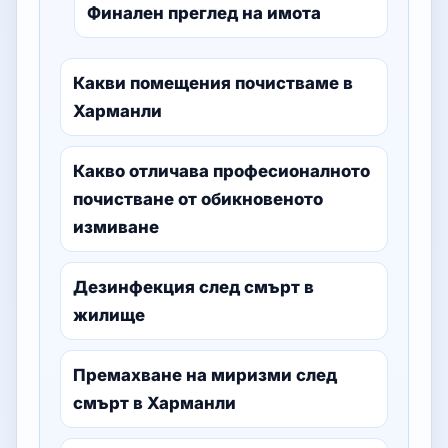
Финален преглед на имота
Какви помещения почистваме в
Харманли
Какво отличава професионалното
почистване от обикновеното
измиване
Дезинфекция след смърт в
жилище
Премахване на миризми след
смърт в Харманли