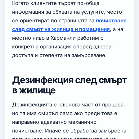
Когато клиентите търсят по-обща
информация за обхвата на услугите, често
се ориентират по страницата за
почистване
след смърт на жилища и помещения
, а на
местно ниво в Харманли работим с
конкретна организация според адреса,
достъпа и степента на замърсяване.
Дезинфекция след смърт
в жилище
Дезинфекцията е ключова част от процеса,
но тя има смисъл само ако преди това е
направено адекватно механично
почистване. Иначе се обработва замърсена