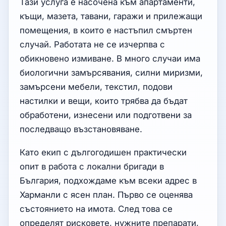
Тази услуга е насочена към апартаменти,
къщи, мазета, тавани, гаражи и прилежащи
помещения, в които е настъпил смъртен
случай. Работата не се изчерпва с
обикновено измиване. В много случаи има
биологични замърсявания, силни миризми,
замърсени мебели, текстил, подови
настилки и вещи, които трябва да бъдат
обработени, изнесени или подготвени за
последващо възстановяване.
Като екип с дългогодишен практически
опит в работа с локални бригади в
България, подхождаме към всеки адрес в
Харманли с ясен план. Първо се оценява
състоянието на имота. След това се
определят рисковете, нужните препарати,