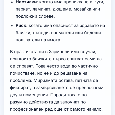
Настилки
: когато има проникване в фуги,
паркет, ламинат, дюшеме, мозайка или
подложни слоеве.
Риск
: когато има опасност за здравето на
близки, съседи, наематели или бъдещи
ползватели на имота.
В практиката ни в Харманли има случаи,
при които близките първо опитват сами да
се справят. Това често води до частично
почистване, но не и до решаване на
проблема. Миризмата остава, петната се
фиксират, а замърсяването се пренася към
други помещения. Поради това е по-
разумно действията да започнат по
професионален ред още от самото начало.