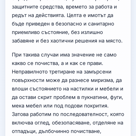
защитните средства, времето за работа и
редът на действията. Целта е имотът да
бъде приведен в безопасно и санитарно
приемливо състояние, без излишно
забавяне и без хаотични решения на място.
При такива случаи има значение не само
какво се почиства, а и как се прави.
Неправилното третиране на замърсени
повърхности може да разнесе миризма, да
влоши състоянието на настилки и мебели и
да остави скрит проблем в пукнатини, фуги,
мека мебел или под подови покрития.
Затова работим по последователност, която
включва оглед, обезопасяване, отделяне на
отпадъци, дълбочинно почистване,