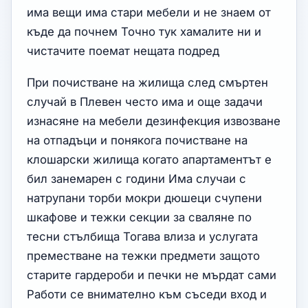
има вещи има стари мебели и не знаем от
къде да почнем Точно тук хамалите ни и
чистачите поемат нещата подред
При почистване на жилища след смъртен
случай в Плевен често има и още задачи
изнасяне на мебели дезинфекция извозване
на отпадъци и понякога почистване на
клошарски жилища когато апартаментът е
бил занемарен с години Има случаи с
натрупани торби мокри дюшеци счупени
шкафове и тежки секции за сваляне по
тесни стълбища Тогава влиза и услугата
преместване на тежки предмети защото
старите гардероби и печки не мърдат сами
Работи се внимателно към съседи вход и