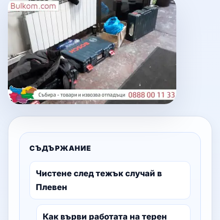
СЪДЪРЖАНИЕ
Чистене след тежък случай в
Плевен
Как върви работата на терен