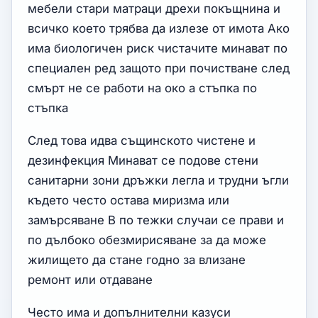
мебели стари матраци дрехи покъщнина и
всичко което трябва да излезе от имота Ако
има биологичен риск чистачите минават по
специален ред защото при почистване след
смърт не се работи на око а стъпка по
стъпка
След това идва същинското чистене и
дезинфекция Минават се подове стени
санитарни зони дръжки легла и трудни ъгли
където често остава миризма или
замърсяване В по тежки случаи се прави и
по дълбоко обезмирисяване за да може
жилището да стане годно за влизане
ремонт или отдаване
Често има и допълнителни казуси