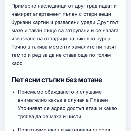
Примерно наследници от друг град идват и
намират апартамент пълен с стари вещи
буркани хартии и развалени уреди Друг път
мазе и таван също са затрупани и се налага
извозване на отпадъци на няколко курса
Точно в такива моменти хамалите ни пазят
темпо и ред за да не става още по голям
хаос
Пет ясни стъпки без мотане
Приемаме обаждането и слушаме
внимателно какъв е случая в Плевен
Уточняват се адрес достъп етаж и какво
трябва да се маха и чисти
Подготвяме екип и материали според