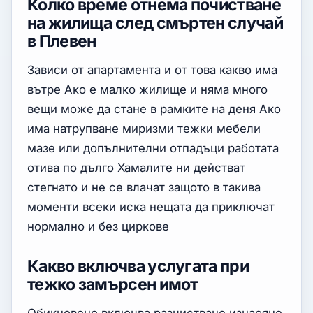
Колко време отнема почистване
на жилища след смъртен случай
в Плевен
Зависи от апартамента и от това какво има
вътре Ако е малко жилище и няма много
вещи може да стане в рамките на деня Ако
има натрупване миризми тежки мебели
мазе или допълнителни отпадъци работата
отива по дълго Хамалите ни действат
стегнато и не се влачат защото в такива
моменти всеки иска нещата да приключат
нормално и без циркове
Какво включва услугата при
тежко замърсен имот