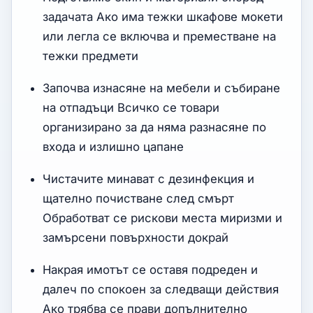
задачата Ако има тежки шкафове мокети
или легла се включва и преместване на
тежки предмети
Започва изнасяне на мебели и събиране
на отпадъци Всичко се товари
организирано за да няма разнасяне по
входа и излишно цапане
Чистачите минават с дезинфекция и
щателно почистване след смърт
Обработват се рискови места миризми и
замърсени повърхности докрай
Накрая имотът се оставя подреден и
далеч по спокоен за следващи действия
Ако трябва се прави допълнително