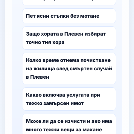
Пет ясни стъпки без мотане
Защо хората в Плевен избират
точно тия хора
Колко време отнема почистване
на жилища след смъртен случай
в Плевен
Какво включва услугата при
тежко замърсен имот
Може ли да се изчисти и ако има
много тежки вещи за махане