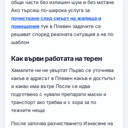
общи части без излишен шум и без мотане
Ако търсиш по-широка услуга за
почистване след смърт на жилища и
помещения
тук в Плевен задачите се
решават според реалната ситуация а не по
шаблон
Как върви работата на терен
Хамалите ни не увъртат Първо се уточнява
какъв е адресът в Плевен какъв е достъпът
и какво има вътре После се идва
подготвено с чували препарати маски и
транспорт ако трябва и с хора за по
тежките неща
После започва разчистването Изнасяне на