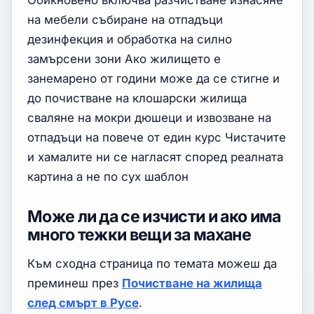
Обикновено включва разчистване изнасяне
на мебели събиране на отпадъци
дезинфекция и обработка на силно
замърсени зони Ако жилището е
занемарено от години може да се стигне и
до почистване на клошарски жилища
сваляне на мокри дюшеци и извозване на
отпадъци на повече от един курс Чистачите
и хамалите ни се нагласят според реалната
картина а не по сух шаблон
Може ли да се изчисти и ако има
много тежки вещи за махане
Към сходна страница по темата можеш да
преминеш през
Почистване на жилища
след смърт в Русе
.