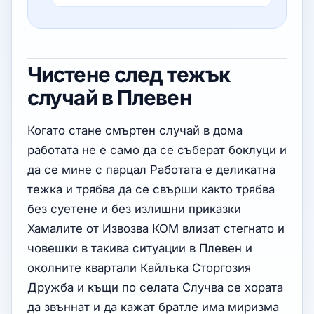
Чистене след тежък
случай в Плевен
Когато стане смъртен случай в домa
работата не е само да се съберат боклуци и
да се мине с парцал Работата е деликатна
тежка и трябва да се свърши както трябва
без суетене и без излишни приказки
Хамалите от Извозва КОМ влизат стегнато и
човешки в такива ситуации в Плевен и
околните квартали Кайлъка Сторгозия
Дружба и къщи по селата Случва се хората
да звъннат и да кажат братле има миризма