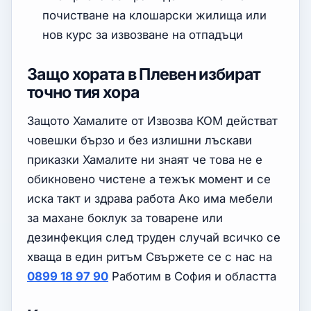
почистване на клошарски жилища или
нов курс за извозване на отпадъци
Защо хората в Плевен избират
точно тия хора
Защото Хамалите от Извозва КОМ действат
човешки бързо и без излишни лъскави
приказки Хамалите ни знаят че това не е
обикновено чистене а тежък момент и се
иска такт и здрава работа Ако има мебели
за махане боклук за товарене или
дезинфекция след труден случай всичко се
хваща в един ритъм Свържете се с нас на
0899 18 97 90
Работим в София и областта