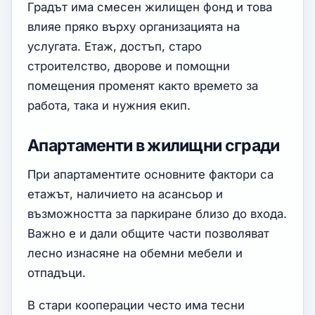
Градът има смесен жилищен фонд и това
влияе пряко върху организацията на
услугата. Етаж, достъп, старо
строителство, дворове и помощни
помещения променят както времето за
работа, така и нужния екип.
Апартаменти в жилищни сгради
При апартаментите основните фактори са
етажът, наличието на асансьор и
възможността за паркиране близо до входа.
Важно е и дали общите части позволяват
лесно изнасяне на обемни мебели и
отпадъци.
В стари кооперации често има тесни