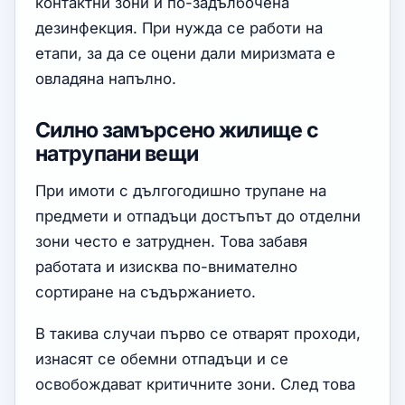
контактни зони и по-задълбочена
дезинфекция. При нужда се работи на
етапи, за да се оцени дали миризмата е
овладяна напълно.
Силно замърсено жилище с
натрупани вещи
При имоти с дългогодишно трупане на
предмети и отпадъци достъпът до отделни
зони често е затруднен. Това забавя
работата и изисква по-внимателно
сортиране на съдържанието.
В такива случаи първо се отварят проходи,
изнасят се обемни отпадъци и се
освобождават критичните зони. След това