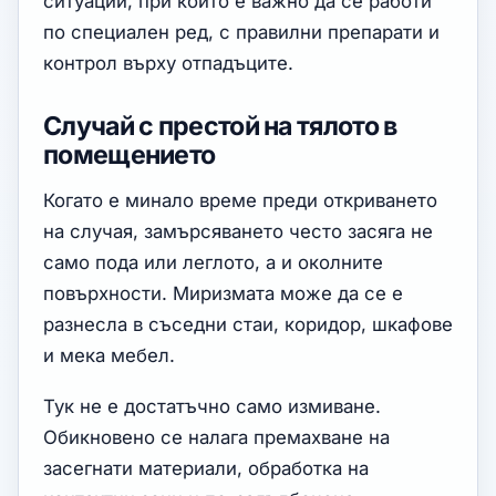
ситуации, при които е важно да се работи
по специален ред, с правилни препарати и
контрол върху отпадъците.
Случай с престой на тялото в
помещението
Когато е минало време преди откриването
на случая, замърсяването често засяга не
само пода или леглото, а и околните
повърхности. Миризмата може да се е
разнесла в съседни стаи, коридор, шкафове
и мека мебел.
Тук не е достатъчно само измиване.
Обикновено се налага премахване на
засегнати материали, обработка на