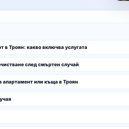
 в Троян: какво включва услугата
очистване след смъртен случай
а апартамент или къща в Троян
учая