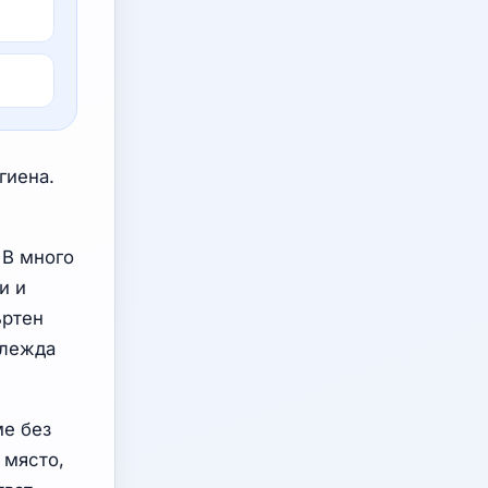
гиена.
 В много
и и
ъртен
глежда
ме без
 място,