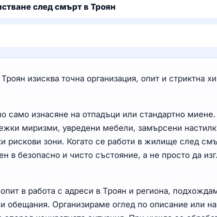
стване след смърт в Троян
роян изисква точна организация, опит и стриктна хи
чно само изнасяне на отпадъци или стандартно миене.
тежки миризми, увредени мебели, замърсени настилк
и рискови зони. Когато се работи в жилище след см
ен в безопасно и чисто състояние, а не просто да из
опит в работа с адреси в Троян и региона, подхожда
ни обещания. Организираме оглед по описание или на