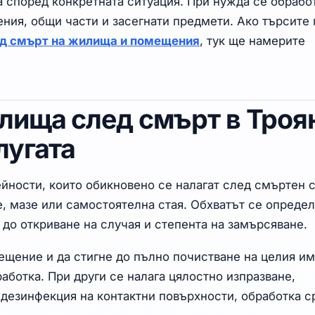
а според конкретната ситуация. При нужда се обрабо
ния, общи части и засегнати предмети. Ако търсите 
ед смърт на жилища и помещения
, тук ще намерите
лища след смърт в Троя
лугата
ейности, които обикновено се налагат след смъртен 
, мазе или самостоятелна стая. Обхватът се определ
до откриване на случая и степента на замърсяване.
ещение и да стигне до пълно почистване на целия им
аботка. При други се налага цялостно изпразване,
дезинфекция на контактни повърхности, обработка 