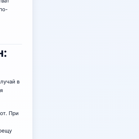
тват
по-
н:
случай в
я
от. При
срещу