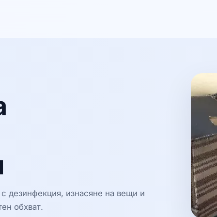
а
н
с дезинфекция, изнасяне на вещи и
ен обхват.