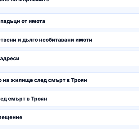
тпадъци от имота
ствени и дълго необитавани имоти
 адреси
о на жилище след смърт в Троян
ед смърт в Троян
омещение