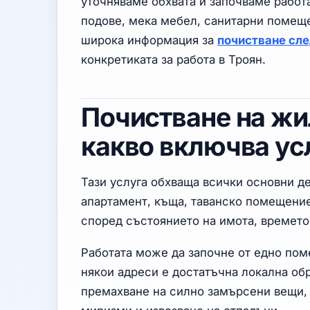
уточняваме обхвата и започваме работ
подове, мека мебел, санитарни помеще
широка информация за
почистване сл
конкретиката за работа в Троян.
Почистване на жи
какво включва ус
Тази услуга обхваща всички основни д
апартамент, къща, таванско помещение
според състоянието на имота, времето 
Работата може да започне от едно пом
някои адреси е достатъчна локална обр
премахване на силно замърсени вещи, 