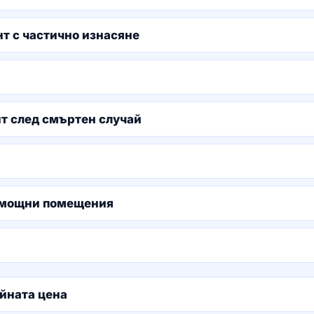
т с частично изнасяне
т след смъртен случай
помощни помещения
айната цена