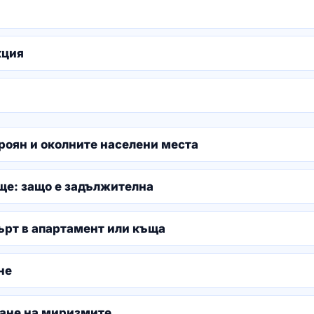
кция
роян и околните населени места
ще: защо е задължителна
рт в апартамент или къща
не
ане на миризмите