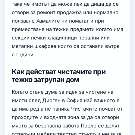
така че имотът да може пак да диша да се
отвори за ремонт продажба или нормално
ползване Хамалите ни помагат и при
преместване на тежки предмети когато има
секции печки хладилници перални или
метални шкафове които са останали вътре
с години
Как действат чистачите при
тежко затрупан дом
Когато стане дума за идея за чистене на
имоти след Диоген в София най важното е
да има ред а не паника Чистачите почват от
проходите и входната зона за да се отвори
място за безопасна работа После се делят
отпадъци мебели текстил стъкло и неща за