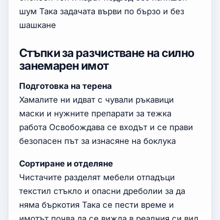
шум Така задачата върви по бързо и без
шашкане
Стъпки за разчистване на силно
занемарен имот
Подготовка на терена
Хамалите ни идват с чували ръкавици
маски и нужните препарати за тежка
работа Освобождава се входът и се прави
безопасен път за изнасяне на боклука
Сортиране и отделяне
Чистачите разделят мебели отпадъци
текстил стъкло и опасни дреболии за да
няма бъркотия Така се пести време и
имотът почва да се вижда в реалния си вид