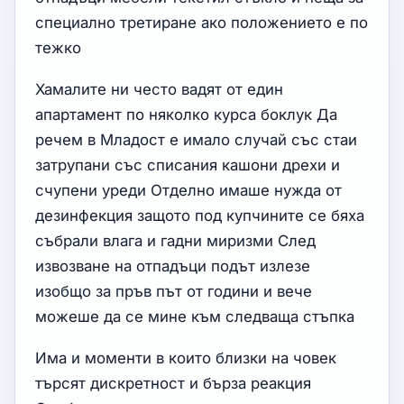
специално третиране ако положението е по
тежко
Хамалите ни често вадят от един
апартамент по няколко курса боклук Да
речем в Младост е имало случай със стаи
затрупани със списания кашони дрехи и
счупени уреди Отделно имаше нужда от
дезинфекция защото под купчините се бяха
събрали влага и гадни миризми След
извозване на отпадъци подът излезе
изобщо за пръв път от години и вече
можеше да се мине към следваща стъпка
Има и моменти в които близки на човек
търсят дискретност и бърза реакция