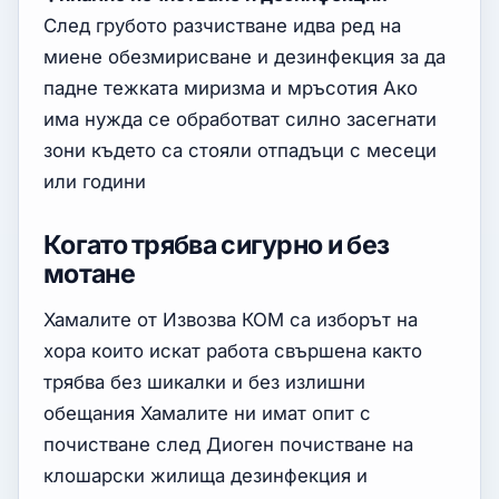
След грубото разчистване идва ред на
миене обезмирисване и дезинфекция за да
падне тежката миризма и мръсотия Ако
има нужда се обработват силно засегнати
зони където са стояли отпадъци с месеци
или години
Когато трябва сигурно и без
мотане
Хамалите от Извозва КОМ са изборът на
хора които искат работа свършена както
трябва без шикалки и без излишни
обещания Хамалите ни имат опит с
почистване след Диоген почистване на
клошарски жилища дезинфекция и