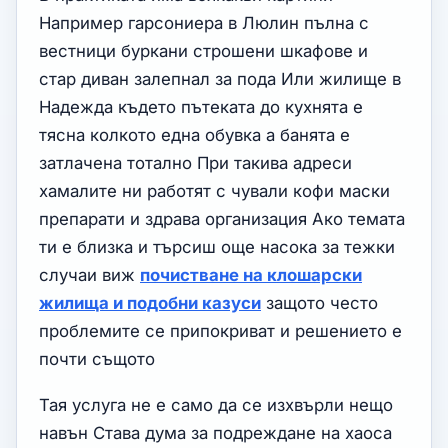
Например гарсониера в Люлин пълна с
вестници буркани строшени шкафове и
стар диван залепнал за пода Или жилище в
Надежда където пътеката до кухнята е
тясна колкото една обувка а банята е
затлачена тотално При такива адреси
хамалите ни работят с чували кофи маски
препарати и здрава организация Ако темата
ти е близка и търсиш още насока за тежки
случаи виж
почистване на клошарски
жилища и подобни казуси
защото често
проблемите се припокриват и решението е
почти същото
Тая услуга не е само да се изхвърли нещо
навън Става дума за подреждане на хаоса