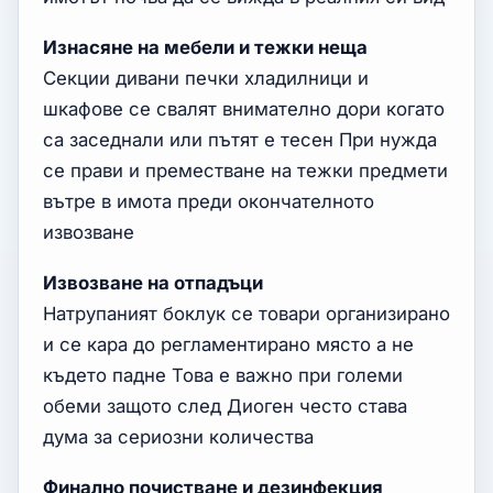
Изнасяне на мебели и тежки неща
Секции дивани печки хладилници и
шкафове се свалят внимателно дори когато
са заседнали или пътят е тесен При нужда
се прави и преместване на тежки предмети
вътре в имота преди окончателното
извозване
Извозване на отпадъци
Натрупаният боклук се товари организирано
и се кара до регламентирано място а не
където падне Това е важно при големи
обеми защото след Диоген често става
дума за сериозни количества
Финално почистване и дезинфекция