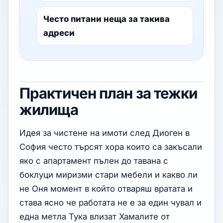
Често питани неща за такива
адреси
Практичен план за тежки
жилища
Идея за чистене на имоти след Диоген в
София често търсят хора които са закъсали
яко с апартамент пълен до тавана с
боклуци миризми стари мебели и какво ли
не Оня момент в който отваряш вратата и
става ясно че работата не е за един чувал и
една метла Тука влизат Хамалите от