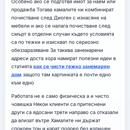
Особено ако се подготвя имот за наем или
продажба Тогава хамалите ни комбинират
почистване след Диоген с изнасяне на
мебели и ако се налага почистване след
смърт в отделни случаи където условията
са по тежки и изискват по сериозно
обеззаразяване За такива занемарени
адреси доста хора намират полезни идеи в
статията
как се чисти тежко занемарен
дом
защото там картинката е почти едно
към едно
Работата не е само физическа а и чисто
човешка Някои клиенти са притеснени
други са ядосани трети направо са отказали
да влизат вътре Хамалите ни държат
спокоен тон и карат подред без излишен