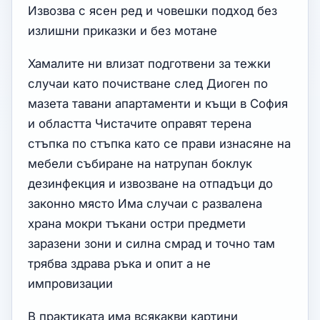
Извозва с ясен ред и човешки подход без
излишни приказки и без мотане
Хамалите ни влизат подготвени за тежки
случаи като почистване след Диоген по
мазета тавани апартаменти и къщи в София
и областта Чистачите оправят терена
стъпка по стъпка като се прави изнасяне на
мебели събиране на натрупан боклук
дезинфекция и извозване на отпадъци до
законно място Има случаи с развалена
храна мокри тъкани остри предмети
заразени зони и силна смрад и точно там
трябва здрава ръка и опит а не
импровизации
В практиката има всякакви картини