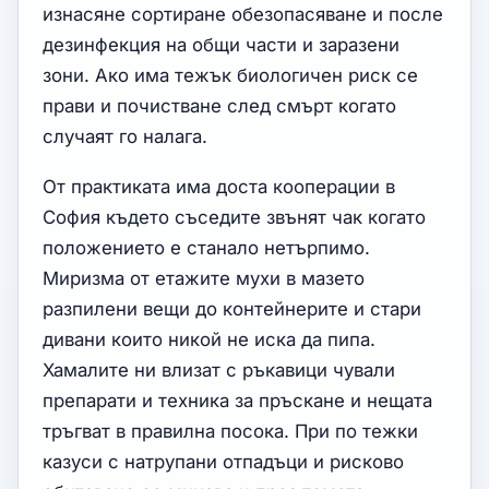
изнасяне сортиране обезопасяване и после
дезинфекция на общи части и заразени
зони. Ако има тежък биологичен риск се
прави и почистване след смърт когато
случаят го налага.
От практиката има доста кооперации в
София където съседите звънят чак когато
положението е станало нетърпимо.
Миризма от етажите мухи в мазето
разпилени вещи до контейнерите и стари
дивани които никой не иска да пипа.
Хамалите ни влизат с ръкавици чували
препарати и техника за пръскане и нещата
тръгват в правилна посока. При по тежки
казуси с натрупани отпадъци и рисково