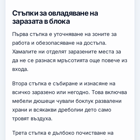
Стъпки за овладяване на
заразата в блока
Първа стъпка е уточняване на зоните за
работа и обезопасяване на достъпа.
Хамалите ни отделят заразените места за
да не се разнася мръсотията още повече из
входа.
Втора стъпка е събиране и изнасяне на
всичко заразено или негодно. Това включва
мебели дюшеци чували боклук развалени
храни и всякакви дреболии дето само
тровят въздуха.
Трета стъпка е дълбоко почистване на