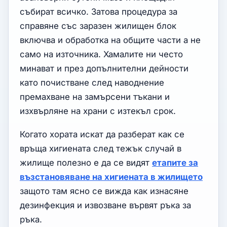
събират всичко. Затова процедура за
справяне със заразен жилищен блок
включва и обработка на общите части а не
само на източника. Хамалите ни често
минават и през допълнителни дейности
като почистване след наводнение
премахване на замърсени тъкани и
изхвърляне на храни с изтекъл срок.
Когато хората искат да разберат как се
връща хигиената след тежък случай в
жилище полезно е да се видят
етапите за
възстановяване на хигиената в жилището
защото там ясно се вижда как изнасяне
дезинфекция и извозване вървят ръка за
ръка.