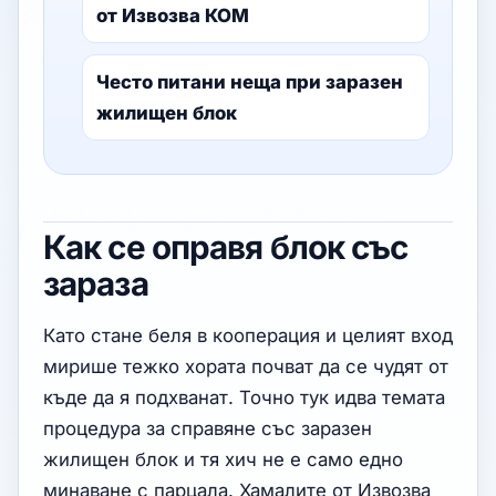
от Извозва КОМ
Често питани неща при заразен
жилищен блок
Как се оправя блок със
зараза
Като стане беля в кооперация и целият вход
мирише тежко хората почват да се чудят от
къде да я подхванат. Точно тук идва темата
процедура за справяне със заразен
жилищен блок и тя хич не е само едно
минаване с парцала. Хамалите от Извозва