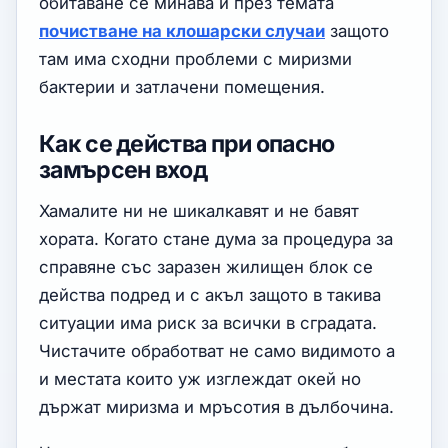
обитаване се минава и през темата
почистване на клошарски случаи
защото
там има сходни проблеми с миризми
бактерии и затлачени помещения.
Как се действа при опасно
замърсен вход
Хамалите ни не шикалкавят и не бавят
хората. Когато стане дума за процедура за
справяне със заразен жилищен блок се
действа подред и с акъл защото в такива
ситуации има риск за всички в сградата.
Чистачите обработват не само видимото а
и местата които уж изглеждат окей но
държат миризма и мръсотия в дълбочина.