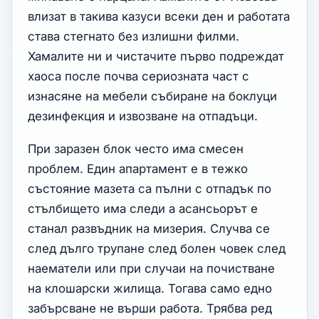
влизат в такива казуси всеки ден и работата
става стегнато без излишни филми.
Хамалите ни и чистачите първо подреждат
хаоса после почва сериозната част с
изнасяне на мебели събиране на боклуци
дезинфекция и извозване на отпадъци.
При заразен блок често има смесен
проблем. Един апартамент е в тежко
състояние мазета са пълни с отпадък по
стълбището има следи а асансьорът е
станал развъдник на мизерия. Случва се
след дълго трупане след болен човек след
наематели или при случаи на почистване
на клошарски жилища. Тогава само едно
забърсване не върши работа. Трябва ред