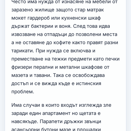
Често има нужда от изнасяне на мебели от
заразено жилище защото стар матрак
мокет гардероб или кухненски шкаф
държат бактерии и воня. След това идва
извозване на отпадъци до позволени места
а не оставяне до кофите както правят разни
тарикати. При нужда се включва и
преместване на тежки предмети като печки
фризери перални и метални шкафове от
мазета и тавани. Така се освобождава
достъп и се вижда къде е истинския
проблем.
Има случаи в които входът изглежда зле
заради един апартамент но щетата е
навсякъде. Парапети дръжки звънци
асансьорни бутони мазе и площадки