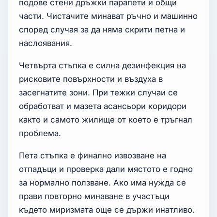
подове стени дръжки парапети и общи
части. Чистачите минават ръчно и машинно
според случая за да няма скрити петна и
наслоявания.
Четвърта стъпка е силна дезинфекция на
рисковите повърхности и въздуха в
засегнатите зони. При тежки случаи се
обработват и мазета асансьори коридори
както и самото жилище от което е тръгнал
проблема.
Пета стъпка е финално извозване на
отпадъци и проверка дали мястото е годно
за нормално ползване. Ако има нужда се
прави повторно минаване в участъци
където миризмата още се държи инатливо.