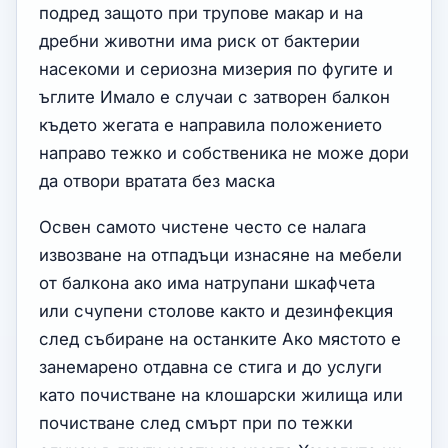
подред защото при трупове макар и на
дребни животни има риск от бактерии
насекоми и сериозна мизерия по фугите и
ъглите Имало е случаи с затворен балкон
където жегата е направила положението
направо тежко и собственика не може дори
да отвори вратата без маска
Освен самото чистене често се налага
извозване на отпадъци изнасяне на мебели
от балкона ако има натрупани шкафчета
или счупени столове както и дезинфекция
след събиране на останките Ако мястото е
занемарено отдавна се стига и до услуги
като почистване на клошарски жилища или
почистване след смърт при по тежки