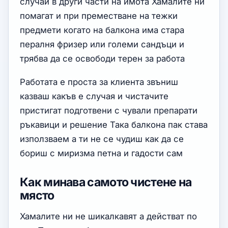
случаи в други части на имота Хамалите ни
помагат и при преместване на тежки
предмети когато на балкона има стара
пералня фризер или големи сандъци и
трябва да се освободи терен за работа
Работата е проста за клиента звъниш
казваш какъв е случая и чистачите
пристигат подготвени с чували препарати
ръкавици и решение Така балкона пак става
използваем а ти не се чудиш как да се
бориш с миризма петна и гадости сам
Как минава самото чистене на
място
Хамалите ни не шикалкавят а действат по