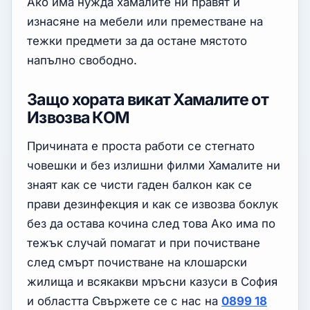
Ако има нужда хамалите ни правят и
изнасяне на мебели или преместване на
тежки предмети за да остане мястото
напълно свободно.
Защо хората викат Хамалите от
Извозва КОМ
Причината е проста работи се стегнато
човешки и без излишни филми Хамалите ни
знаят как се чисти гаден балкон как се
прави дезинфекция и как се извозва боклук
без да остава кочина след това Ако има по
тежък случай помагат и при почистване
след смърт почистване на клошарски
жилища и всякакви мръсни казуси в София
и областта Свържете се с нас на
0899 18