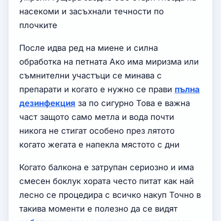
насекоми и засъхнали течности по
плочките
После идва ред на миене и силна
обработка на петната Ако има миризма или
съмнителни участъци се минава с
препарати и когато е нужно се прави
пълна
дезинфекция
за по сигурно Това е важна
част защото само метла и вода почти
никога не стигат особено през лятото
когато жегата е напекла мястото с дни
Когато балкона е затрупан сериозно и има
смесен боклук хората често питат как най
лесно се процедира с всичко накуп Точно в
такива моменти е полезно да се видят