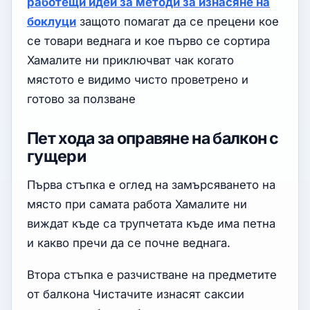
работещи идеи за методи за изнасяне на
боклуци
защото помагат да се прецени кое
се товари веднага и кое първо се сортира
Хамалите ни приключват чак когато
мястото е видимо чисто проветрено и
готово за ползване
Пет хода за оправяне на балкон с
гущери
Първа стъпка е оглед на замърсяването на
място при самата работа Хамалите ни
виждат къде са трупчетата къде има петна
и какво пречи да се почне веднага.
Втора стъпка е разчистване на предметите
от балкона Чистачите изнасят саксии