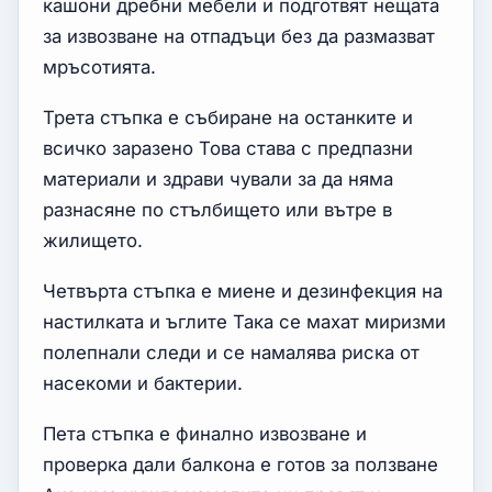
кашони дребни мебели и подготвят нещата
за извозване на отпадъци без да размазват
мръсотията.
Трета стъпка е събиране на останките и
всичко заразено Това става с предпазни
материали и здрави чували за да няма
разнасяне по стълбището или вътре в
жилището.
Четвърта стъпка е миене и дезинфекция на
настилката и ъглите Така се махат миризми
полепнали следи и се намалява риска от
насекоми и бактерии.
Пета стъпка е финално извозване и
проверка дали балкона е готов за ползване