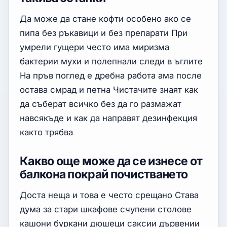
Да може да стане кофти особено ако се
пипа без ръкавици и без препарати При
умрели гущери често има миризма
бактерии мухи и полепнали следи в ъглите
На пръв поглед е дребна работа ама после
остава смрад и петна Чистачите знаят как
да съберат всичко без да го размажат
навсякъде и как да направят дезинфекция
както трябва
Какво още може да се изнесе от
балкона покрай почистването
Доста неща и това е често срещано Става
дума за стари шкафове счупени столове
кашони буркани дюшеци саксии дървении