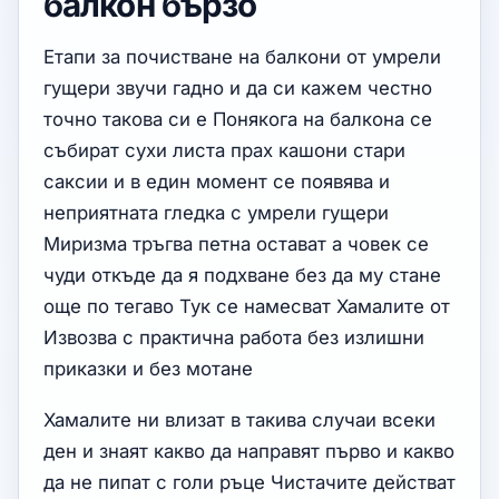
балкон бързо
Етапи за почистване на балкони от умрели
гущери звучи гадно и да си кажем честно
точно такова си е Понякога на балкона се
събират сухи листа прах кашони стари
саксии и в един момент се появява и
неприятната гледка с умрели гущери
Миризма тръгва петна остават а човек се
чуди откъде да я подхване без да му стане
още по тегаво Тук се намесват Хамалите от
Извозва с практична работа без излишни
приказки и без мотане
Хамалите ни влизат в такива случаи всеки
ден и знаят какво да направят първо и какво
да не пипат с голи ръце Чистачите действат