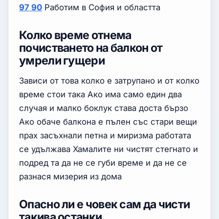
97 90
Работим в София и областта
Колко време отнема
почистването на балкон от
умрели гущери
Зависи от това колко е затрупано и от колко
време стои така Ако има само един два
случая и малко боклук става доста бързо
Ако обаче балкона е пълен със стари вещи
прах засъхнали петна и миризма работата
се удължава Хамалите ни чистят стегнато и
подред та да не се губи време и да не се
разнася мизерия из дома
Опасно ли е човек сам да чисти
такива останки