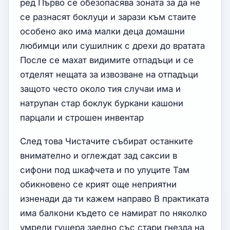
ред Първо се обезопасява зоната за да не
се разнасят боклуци и зарази към стаите
особено ако има малки деца домашни
любимци или сушилник с дрехи до вратата
После се махат видимите отпадъци и се
отделят нещата за извозване на отпадъци
защото често около тия случаи има и
натрупан стар боклук буркани кашони
парцали и строшен инвентар
След това Чистачите събират останките
внимателно и оглеждат зад саксии в
сифони под шкафчета и по улуците Там
обикновено се крият още неприятни
изненади да ти кажем направо В практиката
има балкони където се намират по няколко
умрели гущера заедно със стари гнезда на