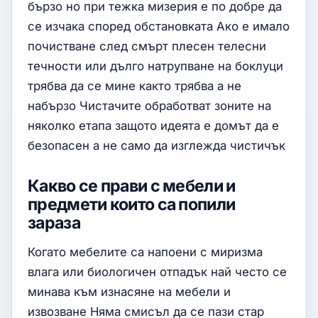
бързо но при тежка мизерия е по добре да
се изчака според обстановката Ако е имало
почистване след смърт плесен телесни
течности или дълго натрупване на боклуци
трябва да се мине както трябва а не
набързо Чистачите обработват зоните на
няколко етапа защото идеята е домът да е
безопасен а не само да изглежда чистичък
Какво се прави с мебели и
предмети които са попили
зараза
Когато мебелите са напоени с миризма
влага или биологичен отпадък най често се
минава към изнасяне на мебели и
извозване Няма смисъл да се пази стар