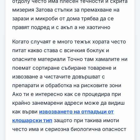
отдолу често има плесен течности и скрита
мизерия Затова стъпки за премахване на
зарази и микроби от дома трябва да се
правят подред и с акъл а не хаотично
Когато случаят е много тежък хората често
питат какво става с всичкия боклук и
опасните материали Точно там хамалите ни
поемат сортиране събиране товарене и
извозване а чистачите довършват с
препарати и обработка на рисковите зони
Ако ти е интересно как се процедира при
крайно занемарени адреси може да видиш
как върви
извозването на отпадъци от
клошарски тип
защото при такива имоти
често има и сериозна биологична опасност