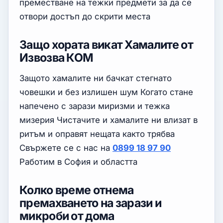
преместване на тежки предмети за да се
отвори достъп до скрити места
Защо хората викат Хамалите от
Извозва КОМ
Защото хамалите ни бачкат стегнато
човешки и без излишен шум Когато стане
напечено с зарази миризми и тежка
мизерия Чистачите и хамалите ни влизат в
ритъм и оправят нещата както трябва
Свържете се с нас на
0899 18 97 90
Работим в София и областта
Колко време отнема
премахването на зарази и
микроби от дома