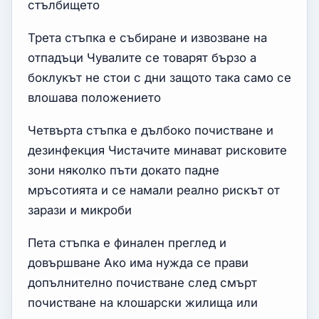
стълбището
Трета стъпка е събиране и извозване на
отпадъци Чувалите се товарят бързо а
боклукът не стои с дни защото така само се
влошава положението
Четвърта стъпка е дълбоко почистване и
дезинфекция Чистачите минават рисковите
зони няколко пъти докато падне
мръсотията и се намали реално рискът от
зарази и микроби
Пета стъпка е финален преглед и
довършване Ако има нужда се прави
допълнително почистване след смърт
почистване на клошарски жилища или