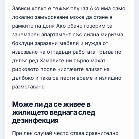
Зависи колко е тежък случая Ако има само
локално замърсяване може да стане в
рамките на деня Ако обаче говорим за
занемарен апартамент със силна миризма
боклуци заразени мебели и нужда от
извозване на отпадъци работата тръгва по
дълъг ред Хамалите ни първо махат
рисковото после чистачите влизат на
дълбоко и така се пести време и излишно
размотаване
Може ли да се живее в
жилището веднага след
дезинфекция
При лек случай често става сравнително