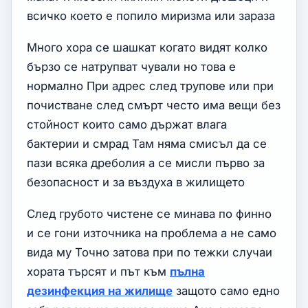
всичко което е попило миризма или зараза
Много хора се шашкат когато видят колко
бързо се натрупват чували но това е
нормално При адрес след трупове или при
почистване след смърт често има вещи без
стойност които само държат влага
бактерии и смрад Там няма смисъл да се
пази всяка дреболия а се мисли първо за
безопасност и за въздуха в жилището
След грубото чистене се минава по финно
и се гони източника на проблема а не само
вида му Точно затова при по тежки случаи
хората търсят и път към
пълна
дезинфекция на жилище
защото само едно