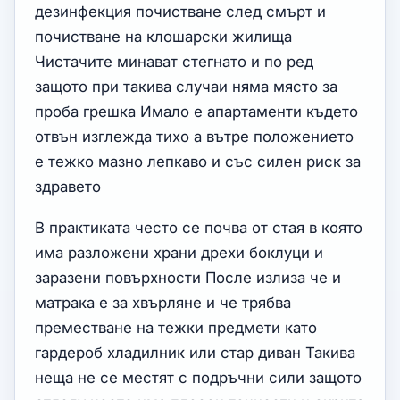
дезинфекция почистване след смърт и
почистване на клошарски жилища
Чистачите минават стегнато и по ред
защото при такива случаи няма място за
проба грешка Имало е апартаменти където
отвън изглежда тихо а вътре положението
е тежко мазно лепкаво и със силен риск за
здравето
В практиката често се почва от стая в която
има разложени храни дрехи боклуци и
заразени повърхности После излиза че и
матрака е за хвърляне и че трябва
преместване на тежки предмети като
гардероб хладилник или стар диван Такива
неща не се местят с подръчни сили защото