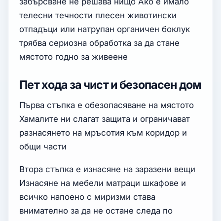
забърсване не решава нищо Ако е имало
телесни течности плесен животински
отпадъци или натрупан органичен боклук
трябва сериозна обработка за да стане
мястото годно за живеене
Пет хода за чист и безопасен дом
Първа стъпка е обезопасяване на мястото
Хамалите ни слагат защита и ограничават
разнасянето на мръсотия към коридор и
общи части
Втора стъпка е изнасяне на заразени вещи
Изнасяне на мебели матраци шкафове и
всичко напоено с миризми става
внимателно за да не остане следа по