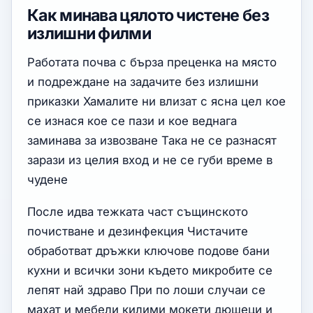
Как минава цялото чистене без
излишни филми
Работата почва с бърза преценка на място
и подреждане на задачите без излишни
приказки Хамалите ни влизат с ясна цел кое
се изнася кое се пази и кое веднага
заминава за извозване Така не се разнасят
зарази из целия вход и не се губи време в
чудене
После идва тежката част същинското
почистване и дезинфекция Чистачите
обработват дръжки ключове подове бани
кухни и всички зони където микробите се
лепят най здраво При по лоши случаи се
махат и мебели килими мокети дюшеци и