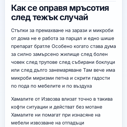
Как се оправя мръсотия
след тежък случай
Стъпки за премахване на зарази и микроби
от дома не е работа за парцал и едно шише
препарат братле Особено когато става дума
за силно замърсено жилище след болен
човек след трупове след събирани боклуци
или след дълго занемаряване Там вече има
микроби миризми петна и скрити гадости
по пода по мебелите и по въздуха
Хамалите от Извозва влизат точно в такива
кофти ситуации и действат без мотане
Хамалите ни помагат при изнасяне на
мебели извозване на отпадъци