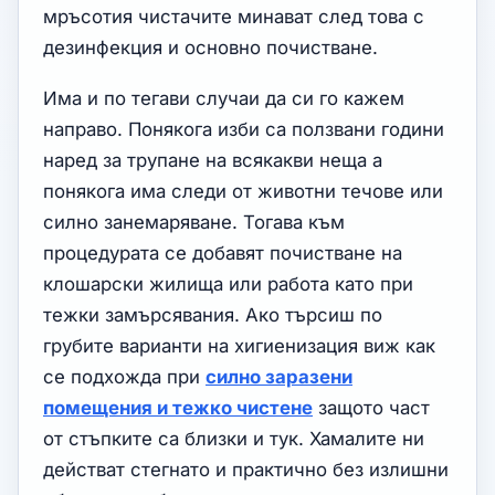
мръсотия чистачите минават след това с
дезинфекция и основно почистване.
Има и по тегави случаи да си го кажем
направо. Понякога изби са ползвани години
наред за трупане на всякакви неща а
понякога има следи от животни течове или
силно занемаряване. Тогава към
процедурата се добавят почистване на
клошарски жилища или работа като при
тежки замърсявания. Ако търсиш по
грубите варианти на хигиенизация виж как
се подхожда при
силно заразени
помещения и тежко чистене
защото част
от стъпките са близки и тук. Хамалите ни
действат стегнато и практично без излишни