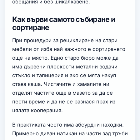
обещания и без шикалкавене.
Как върви самото събиране и
сортиране
При процедури за рециклиране на стари
мебели от изба най важното е сортирането
още на място. Едно старо бюро може да
има дървени плоскости метални водачи
стъкло и тапицерия и ако се мята накуп
става каша. Чистачите и хамалите ни
отделят частите още в мазето за да се
пести време и да не се разнася прах из
цялата кооперация.
В практиката често има абсурдни находки.
Примерно диван натикан на части зад тръби