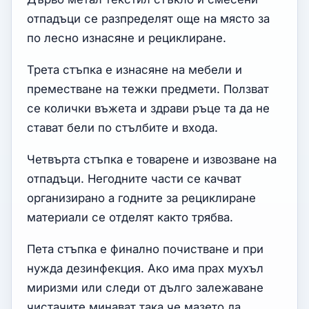
отпадъци се разпределят още на място за
по лесно изнасяне и рециклиране.
Трета стъпка е изнасяне на мебели и
преместване на тежки предмети. Ползват
се колички въжета и здрави ръце та да не
стават бели по стълбите и входа.
Четвърта стъпка е товарене и извозване на
отпадъци. Негодните части се качват
организирано а годните за рециклиране
материали се отделят както трябва.
Пета стъпка е финално почистване и при
нужда дезинфекция. Ако има прах мухъл
миризми или следи от дълго залежаване
чистачите минават така че мазето да