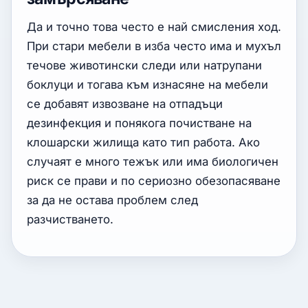
Да и точно това често е най смисления ход.
При стари мебели в изба често има и мухъл
течове животински следи или натрупани
боклуци и тогава към изнасяне на мебели
се добавят извозване на отпадъци
дезинфекция и понякога почистване на
клошарски жилища като тип работа. Ако
случаят е много тежък или има биологичен
риск се прави и по сериозно обезопасяване
за да не остава проблем след
разчистването.