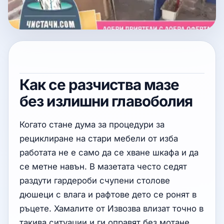
Как се разчиства мазе
без излишни главоболия
Когато стане дума за процедури за
рециклиране на стари мебели от изба
работата не е само да се хване шкафа и да
се метне навън. В мазетата често седят
раздути гардероби счупени столове
дюшеци с влага и рафтове дето се ронят в
ръцете. Хамалите от Извозва влизат точно в
такива ситуации и ги оправят без мотане.