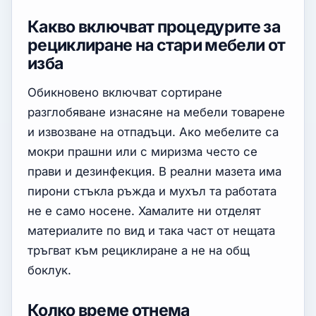
Какво включват процедурите за
рециклиране на стари мебели от
изба
Обикновено включват сортиране
разглобяване изнасяне на мебели товарене
и извозване на отпадъци. Ако мебелите са
мокри прашни или с миризма често се
прави и дезинфекция. В реални мазета има
пирони стъкла ръжда и мухъл та работата
не е само носене. Хамалите ни отделят
материалите по вид и така част от нещата
тръгват към рециклиране а не на общ
боклук.
Колко време отнема