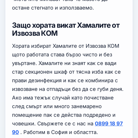
остане стегнато и използваемо.
Защо хората викат Хамалите от
Извозва КОМ
Хората избират Хамалите от Извозва КОМ
щото работата става бързо чисто и без
увъртане. Хамалите ни знаят как се вади
стар секционен шкаф от тясна изба как се
прави дезинфекция и как се комбинира с
извозване на отпадъци без да се губи деня.
Ако има тежък случай като почистване
след смърт или много занемарено
помещение пак се действа подредено и
човешки. Свържете се с нас на
0899 18 97
90
. Работим в София и областта.