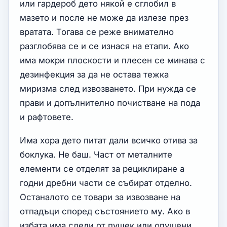
или гардероб дето някой е сглобил в
мазето и после не може да излезе през
вратата. Тогава се реже внимателно
разглобява се и се изнася на етапи. Ако
има мокри плоскости и плесен се минава с
дезинфекция за да не остава тежка
миризма след извозването. При нужда се
прави и допълнително почистване на пода
и рафтовете.
Има хора дето питат дали всичко отива за
боклука. Не баш. Част от металните
елементи се отделят за рециклиране а
годни дребни части се събират отделно.
Останалото се товари за извозване на
отпадъци според състоянието му. Ако в
избата има следи от пушек или опушени