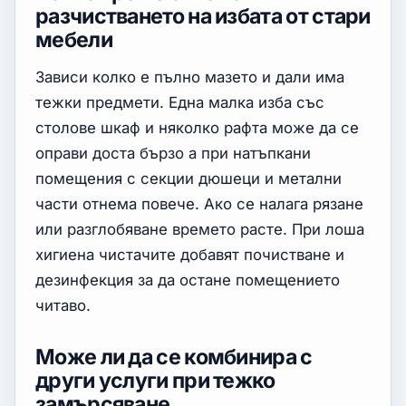
разчистването на избата от стари
мебели
Зависи колко е пълно мазето и дали има
тежки предмети. Една малка изба със
столове шкаф и няколко рафта може да се
оправи доста бързо а при натъпкани
помещения с секции дюшеци и метални
части отнема повече. Ако се налага рязане
или разглобяване времето расте. При лоша
хигиена чистачите добавят почистване и
дезинфекция за да остане помещението
читаво.
Може ли да се комбинира с
други услуги при тежко
замърсяване