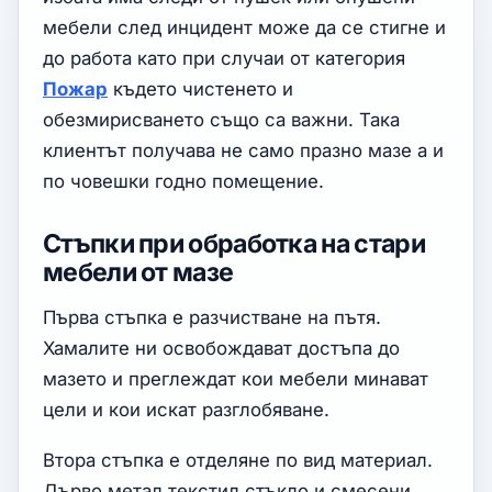
мебели след инцидент може да се стигне и
до работа като при случаи от категория
Пожар
където чистенето и
обезмирисването също са важни. Така
клиентът получава не само празно мазе а и
по човешки годно помещение.
Стъпки при обработка на стари
мебели от мазе
Първа стъпка е разчистване на пътя.
Хамалите ни освобождават достъпа до
мазето и преглеждат кои мебели минават
цели и кои искат разглобяване.
Втора стъпка е отделяне по вид материал.
Дърво метал текстил стъкло и смесени