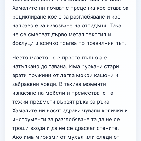
Хамалите ни почват с преценка кое става за
рециклиране кое е за разглобяване и кое
направо е за извозване на отпадъци. Така
не се смесват дърво метал текстил и
боклуци и всичко тръгва по правилния път.
Често мазето не е просто пълно а е
натъпкано до тавана. Има буркани стари
врати пружини от легла мокри кашони и
забравени уреди. В такива моменти
изнасяне на мебели и преместване на
тежки предмети вървят ръка за ръка.
Хамалите ни носят здрави чували колички и
инструменти за разглобяване та да не се
троши входа и да не се драскат стените.
Ако има миризми от мухъл или следи от