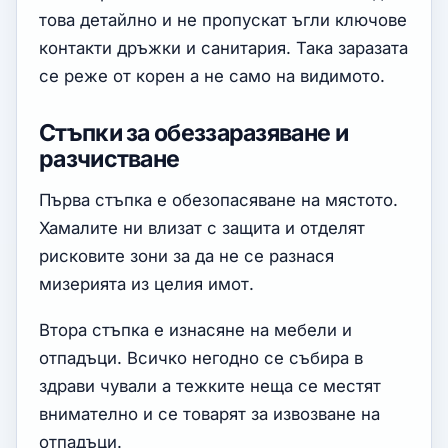
това детайлно и не пропускат ъгли ключове
контакти дръжки и санитария. Така заразата
се реже от корен а не само на видимото.
Стъпки за обеззаразяване и
разчистване
Първа стъпка е обезопасяване на мястото.
Хамалите ни влизат с защита и отделят
рисковите зони за да не се разнася
мизерията из целия имот.
Втора стъпка е изнасяне на мебели и
отпадъци. Всичко негодно се събира в
здрави чували а тежките неща се местят
внимателно и се товарят за извозване на
отпадъци.