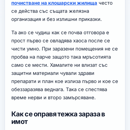
почистване на клошарски жилища
често
се действа със същата желязна
организация и без излишни приказки.
Та ако се чудиш как се почва отговора е
прост първо се овладява хаоса после се
чисти умно. При заразени помещения не се
пробва на парче защото така мръсотията
само се мести. Хамалите ни влизат със
защитни материали чували здрави
препарати и план кое излиза първо и кое се
обеззаразява веднага. Така се спестява
време нерви и второ замърсяване.
Как се оправя тежка зараза в
имот