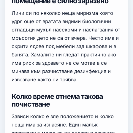
помещение е силно заразено
Личи си по няколко неща миризма която
удря още от вратата видими биологични
отпадъци мухъл насекоми и наслагвания от
мръсотия дето не са от вчера. Често има и
скрити ядове под мебели зад шкафове и в
банята. Хамалите ни гледат практично ако
има риск за здравето не се мотае а се
минава към разчистване дезинфекция и
извозване както си трябва.
Колко време отнема такова
почистване
Зависи колко е зле положението и колко
неща има за изнасяне. Един малък