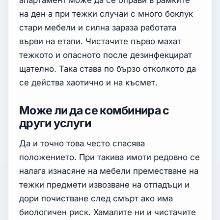
апартамент може да се оправи в рамките
на ден а при тежки случаи с много боклук
стари мебели и силна зараза работата
върви на етапи. Чистачите първо махат
тежкото и опасното после дезинфекцират
щателно. Така става по бързо отколкото да
се действа хаотично и на късмет.
Може ли да се комбинира с
други услуги
Да и точно това често спасява
положението. При такива имоти редовно се
налага изнасяне на мебели преместване на
тежки предмети извозване на отпадъци и
дори почистване след смърт ако има
биологичен риск. Хамалите ни и чистачите