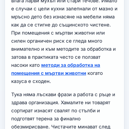
влага ларви мухъл или стари течове. Имало
е случаи с цели кухни залепнали от мазно и
мръсно дето без изнасяне на мебели няма
как да се стигне до същинското чистене.
При помещения с мъртви животни или
силен органичен риск се гледа много
внимателно и към методите за обработка и
затова в практиката често се ползват
насоки като
методи за обработка на
помещения с мъртви животни
когато
казуса е сходен.
Тука няма лъскави фрази а работа с ръце и
здрава организация. Хамалите ни товарят
сортират изнасят свалят по стълби и
подготвят терена за финално
обезмирисване. Чистачите минават след