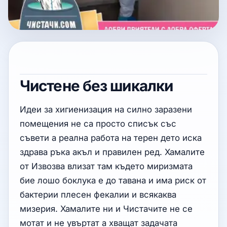
Чистене без шикалки
Идеи за хигиенизация на силно заразени
помещения не са просто списък със
съвети а реална работа на терен дето иска
здрава ръка акъл и правилен ред. Хамалите
от Извозва влизат там където миризмата
бие лошо боклука е до тавана и има риск от
бактерии плесен фекалии и всякаква
мизерия. Хамалите ни и Чистачите не се
мотат и не увъртат а хващат задачата