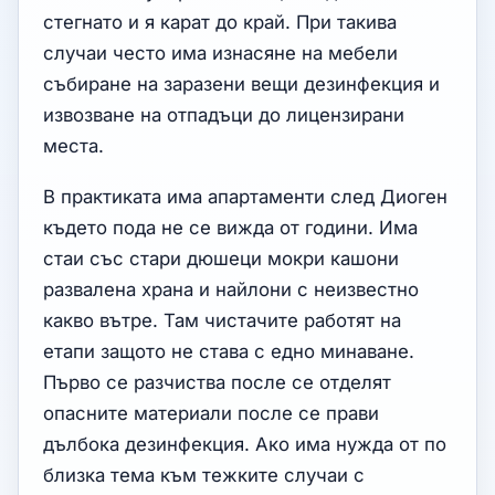
стегнато и я карат до край. При такива
случаи често има изнасяне на мебели
събиране на заразени вещи дезинфекция и
извозване на отпадъци до лицензирани
места.
В практиката има апартаменти след Диоген
където пода не се вижда от години. Има
стаи със стари дюшеци мокри кашони
развалена храна и найлони с неизвестно
какво вътре. Там чистачите работят на
етапи защото не става с едно минаване.
Първо се разчиства после се отделят
опасните материали после се прави
дълбока дезинфекция. Ако има нужда от по
близка тема към тежките случаи с