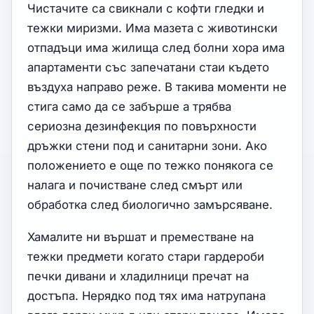
Чистачите са свикнали с кофти гледки и
тежки миризми. Има мазета с животински
отпадъци има жилища след болни хора има
апартаменти със запечатани стаи където
въздуха направо реже. В такива моменти не
стига само да се забърше а трябва
сериозна дезинфекция по повърхности
дръжки стени под и санитарни зони. Ако
положението е още по тежко понякога се
налага и почистване след смърт или
обработка след биологично замърсяване.
Хамалите ни вършат и преместване на
тежки предмети когато стари гардероби
печки дивани и хладилници пречат на
достъпа. Нерядко под тях има натрупана