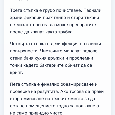
Трета стъпка е грубо почистване. Паднали
храни фекалии прах гнило и стари тъкани
се махат първо за да може препаратите
после да хванат както трябва.
Четвърта стъпка е дезинфекция по всички
повърхности. Чистачите минават подове
стени баня кухня дръжки и проблемни
точки където бактериите обичат да се
крият.
Пета стъпка е финално обезмирисване и
проверка на резултата. Ако трябва се прави
второ минаване на тежките места за да
остане помещението годно за ползване а
не само привидно чисто.