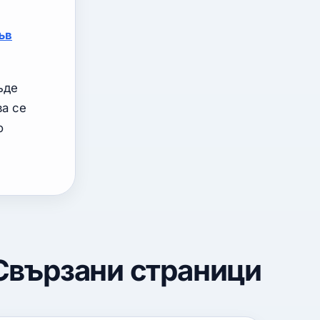
ъв
ъде
ва се
о
Свързани страници