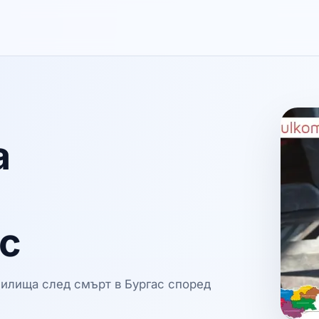
а
ас
жилища след смърт в Бургас според