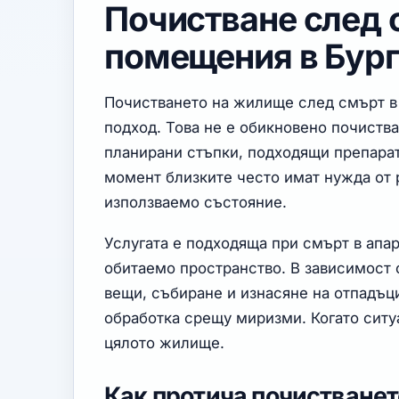
Почистване след 
помещения в Бург
Почистването на жилище след смърт в 
подход. Това не е обикновено почистван
планирани стъпки, подходящи препарат
момент близките често имат нужда от 
използваемо състояние.
Услугата е подходяща при смърт в апа
обитаемо пространство. В зависимост
вещи, събиране и изнасяне на отпадъц
обработка срещу миризми. Когато ситуа
цялото жилище.
Как протича почистванет