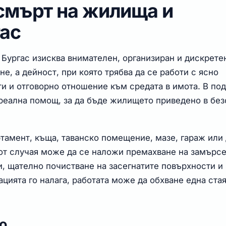
смърт на жилища и
ас
Бургас изисква внимателен, организиран и дискрете
е, а дейност, при която трябва да се работи с ясно
и и отговорно отношение към средата в имота. В по
реална помощ, за да бъде жилището приведено в без
ртамент, къща, таванско помещение, мазе, гараж или
 от случая може да се наложи премахване на замърс
и, щателно почистване на засегнатите повърхности и
цията го налага, работата може да обхване една ста
о