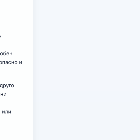
н
добен
опасно и
 друго
ени
я или