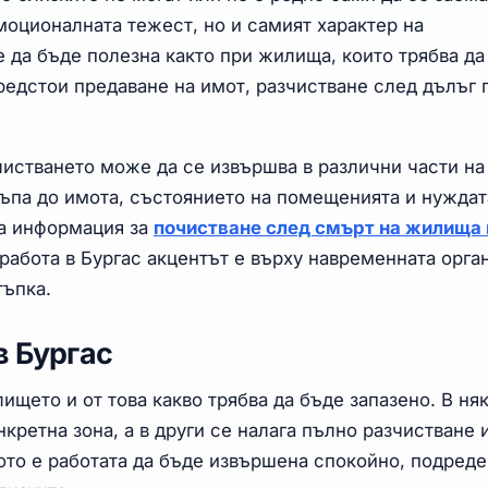
моционалната тежест, но и самият характер на
 да бъде полезна както при жилища, които трябва да
 предстои предаване на имот, разчистване след дълъг
истването може да се извършва в различни части на 
тъпа до имота, състоянието на помещенията и нуждат
ща информация за
почистване след смърт на жилища 
и работа в Бургас акцентът е върху навременната орга
тъпка.
в Бургас
ището и от това какво трябва да бъде запазено. В ня
кретна зона, а в други се налага пълно разчистване 
то е работата да бъде извършена спокойно, подреде