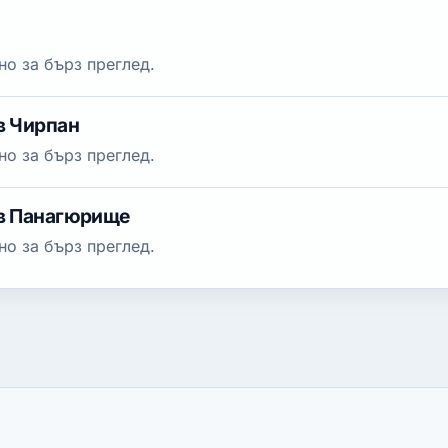
о за бърз преглед.
в Чирпан
о за бърз преглед.
 в Панагюрище
о за бърз преглед.