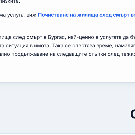
лизките.
ема услуга, виж
Почистване на жилища след смърт в
лища след смърт в Бургас, най-ценно е услугата да б
та ситуация в имота. Така се спестява време, намаля
ално продължаване на следващите стъпки след тежк