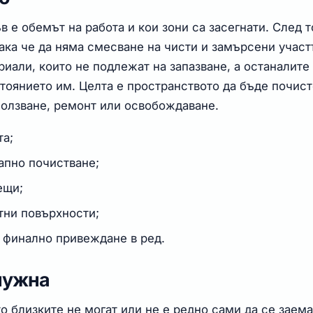
в е обемът на работа и кои зони са засегнати. След т
ака че да няма смесване на чисти и замърсени участ
иали, които не подлежат на запазване, а останалите
тоянието им. Целта е пространството да бъде почис
ползване, ремонт или освобождаване.
та;
тапно почистване;
ещи;
ктни повърхности;
 финално привеждане в ред.
 нужна
о близките не могат или не е редно сами да се заема