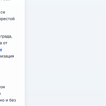
 се
 престой
града,
а от
и
низация
кои
и
но и без