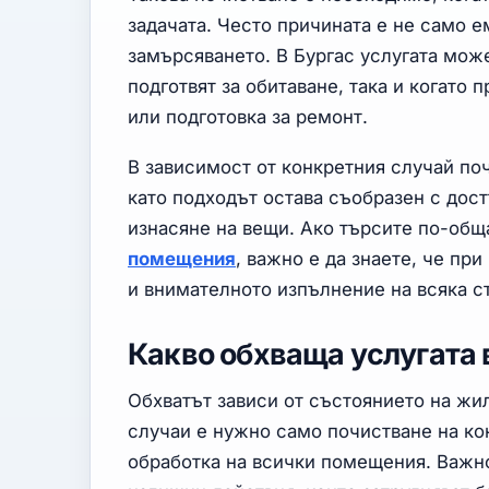
задачата. Често причината е не само е
замърсяването. В Бургас услугата може
подготвят за обитаване, така и когато
или подготовка за ремонт.
В зависимост от конкретния случай поч
като подходът остава съобразен с дос
изнасяне на вещи. Ако търсите по-об
помещения
, важно е да знаете, че пр
и внимателното изпълнение на всяка с
Какво обхваща услугата 
Обхватът зависи от състоянието на жил
случаи е нужно само почистване на кон
обработка на всички помещения. Важно