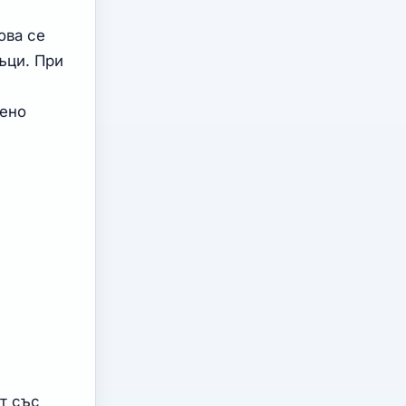
ова се
ъци. При
тено
т със