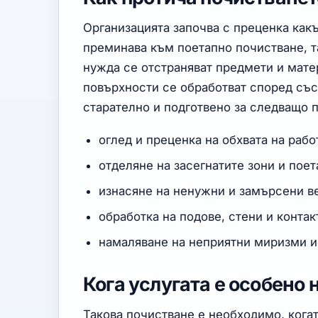
Организацията започва с преценка какъ
преминава към поетапно почистване, т
нужда се отстраняват предмети и матер
повърхности се обработват според със
старателно и подготвено за следващо 
оглед и преценка на обхвата на рабо
отделяне на засегнатите зони и пое
изнасяне на ненужни и замърсени в
обработка на подове, стени и конта
намаляване на неприятни миризми и
Кога услугата е особено
Такова почистване е необходимо, когат