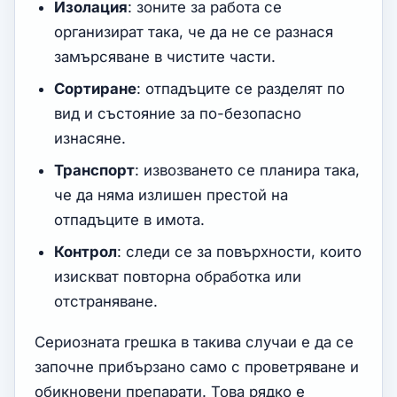
Изолация
: зоните за работа се
организират така, че да не се разнася
замърсяване в чистите части.
Сортиране
: отпадъците се разделят по
вид и състояние за по-безопасно
изнасяне.
Транспорт
: извозването се планира така,
че да няма излишен престой на
отпадъците в имота.
Контрол
: следи се за повърхности, които
изискват повторна обработка или
отстраняване.
Сериозната грешка в такива случаи е да се
започне прибързано само с проветряване и
обикновени препарати. Това рядко е