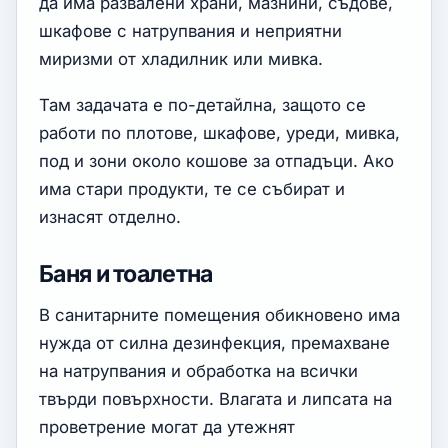
да има развалени храни, мазнини, съдове,
шкафове с натрупвания и неприятни
миризми от хладилник или мивка.
Там задачата е по-детайлна, защото се
работи по плотове, шкафове, уреди, мивка,
под и зони около кошове за отпадъци. Ако
има стари продукти, те се събират и
изнасят отделно.
Баня и тоалетна
В санитарните помещения обикновено има
нужда от силна дезинфекция, премахване
на натрупвания и обработка на всички
твърди повърхности. Влагата и липсата на
проветрение могат да утежнят