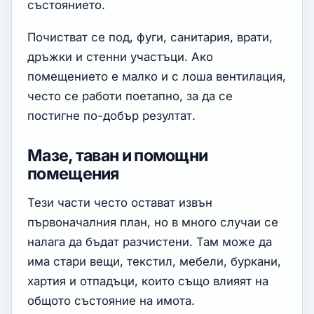
състоянието.
Почистват се под, фуги, санитария, врати,
дръжки и стенни участъци. Ако
помещението е малко и с лоша вентилация,
често се работи поетапно, за да се
постигне по-добър резултат.
Мазе, таван и помощни
помещения
Тези части често остават извън
първоначалния план, но в много случаи се
налага да бъдат разчистени. Там може да
има стари вещи, текстил, мебели, буркани,
хартия и отпадъци, които също влияят на
общото състояние на имота.