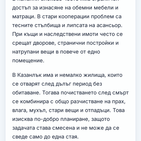
достъп за изнасяне на обемни мебели и
матраци. В стари кооперации проблем са
тесните стълбища и липсата на асансьор.
При къщи и наследствени имоти често се
срещат дворове, странични постройки и
натрупани вещи в повече от едно
помещение.
В Казанлък има и немалко жилища, които
се отварят след дълъг период без
обитаване. Тогава почистването след смърт
се комбинира с общо разчистване на прах,
влага, мухъл, стари вещи и отпадъци. Това
изисква по-добро планиране, защото
задачата става смесена и не може да се
сведе само до една стая.