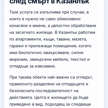
след смърт в Казанлък
Тази услуга се изпълнява при случаи, в
които е нужно не само обикновено
изнасяне и миене, а цялостно обработване
на засегнато жилище. В Казанлък работим
по апартаменти, къщи, тавани, мазета,
гаражи и прилежащи помещения, когато
има биологично замърсяване, силни
миризми, замърсени мебели, текстил и
отпадъци за извозване.
При такива обекти най-важни са огледът,
правилното разделяне на отпадъците и
безопасната последователност на
действията. Целта е жилището да бъде
приведено в вид, подходящ за следващи