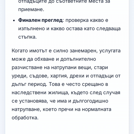
отпадъците до съответните места за
приемане.
Финален преглед
: проверка какво е
изпълнено и какво остава като следваща
стъпка.
Когато имотът е силно занемарен, услугата
може да обхване и допълнително
разчистване на натрупани вещи, стари
уреди, съдове, хартия, дрехи и отпадъци от
дълъг период. Това е често срещано в
наследствени жилища, където след случая
се установява, че има и дългогодишно
натрупване, което пречи на нормалната
обработка.