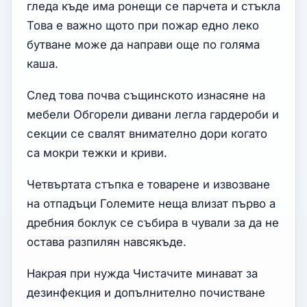
гледа къде има ронещи се парчета и стъкла
Това е важно щото при пожар едно леко
бутване може да направи още по голяма
каша.
След това почва същинското изнасяне на
мебели Обгорели дивани легла гардероби и
секции се свалят внимателно дори когато
са мокри тежки и криви.
Четвъртата стъпка е товарене и извозване
на отпадъци Големите неща влизат първо а
дребния боклук се събира в чували за да не
остава разпилян навсякъде.
Накрая при нужда Чистачите минават за
дезинфекция и допълнително почистване