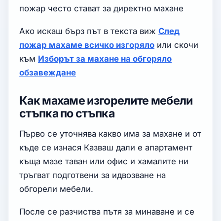
пожар често стават за директно махане
Ако искаш бърз път в текста виж
След
пожар махаме всичко изгоряло
или скочи
към
Изборът за махане на обгоряло
обзавеждане
Как махаме изгорелите мебели
стъпка по стъпка
Първо се уточнява какво има за махане и от
къде се изнася Казваш дали е апартамент
къща мазе таван или офис и хамалите ни
тръгват подготвени за идвозване на
обгорели мебели.
После се разчиства пътя за минаване и се