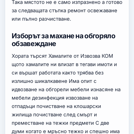
Така мястото не е само изпразнено а готово
за следващата стъпка ремонт освежаване
или пълно разчистване.
Изборът за махане на обгоряло
обзавеждане
Хората търсят Хамалите от Извозва КОМ
щото хамалите ни влизат в тегави имоти и
си вършат работата както трябва без
излишно шикалкавене Има опит с
идвозване на обгорели мебели изнасяне на
мебели дезинфекция извозване на
отпадъци почистване на клошарски
жилища почистване след смърт и
преместване на тежки предмети С две
думи когато е мръсно тежко и спешно има