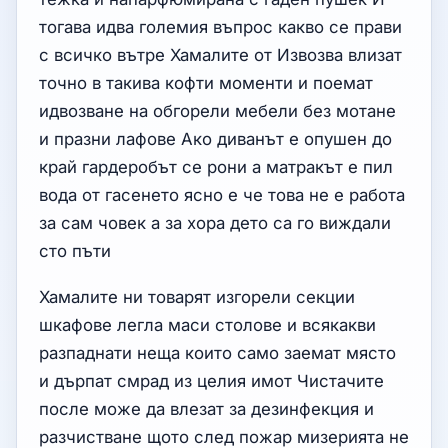
тогава идва големия въпрос какво се прави
с всичко вътре Хамалите от Извозва влизат
точно в такива кофти моменти и поемат
идвозване на обгорели мебели без мотане
и празни лафове Ако диванът е опушен до
край гардеробът се рони а матракът е пил
вода от гасенето ясно е че това не е работа
за сам човек а за хора дето са го виждали
сто пъти
Хамалите ни товарят изгорели секции
шкафове легла маси столове и всякакви
разпаднати неща които само заемат място
и дърпат смрад из целия имот Чистачите
после може да влезат за дезинфекция и
разчистване щото след пожар мизерията не