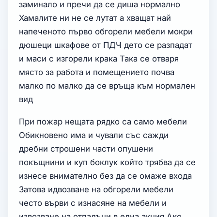
заминало и пречи да се диша нормално
Хамалите ни не се лутат а хващат най
напеченото първо обгорели мебели мокри
дюшеци шкафове от ПДЧ дето се разпадат
и маси с изгорели крака Така се отваря
място за работа и помещението почва
малко по малко да се връща към нормален
вид
При пожар нещата рядко са само мебели
Обикновено има и чували със сажди
дребни строшени части опушени
покъщнини и куп боклук който трябва да се
изнесе внимателно без да се омаже входа
Затова идвозване на обгорели мебели
често върви с изнасяне на мебели и
извозване на отпадъци в една акция Ако