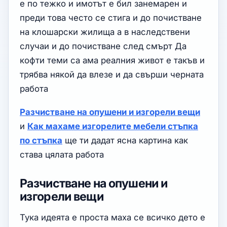
е по тежко и имотът е бил занемарен и
преди това често се стига и до почистване
на клошарски жилища а в наследствени
случаи и до почистване след смърт Да
кофти теми са ама реалния живот е такъв и
трябва някой да влезе и да свърши черната
работа
Разчистване на опушени и изгорели вещи
и
Как махаме изгорелите мебели стъпка
по стъпка
ще ти дадат ясна картина как
става цялата работа
Разчистване на опушени и
изгорели вещи
Тука идеята е проста маха се всичко дето е