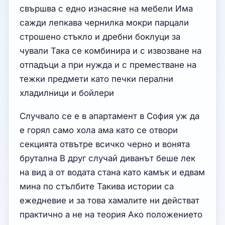
свършва с едно изнасяне на мебели Има
сажди лепкава чернилка мокри парцали
строшено стъкло и дребни боклуци за
чували Така се комбинира и с извозване на
отпадъци а при нужда и с преместване на
тежки предмети като печки перални
хладилници и бойлери
Случвало се е в апартамент в София уж да
е горял само хола ама като се отвори
секцията отвътре всичко черно и вонята
брутална В друг случай диванът беше лек
на вид а от водата стана като камък и едвам
мина по стълбите Такива истории са
ежедневие и за това хамалите ни действат
практично а не на теория Ако положението