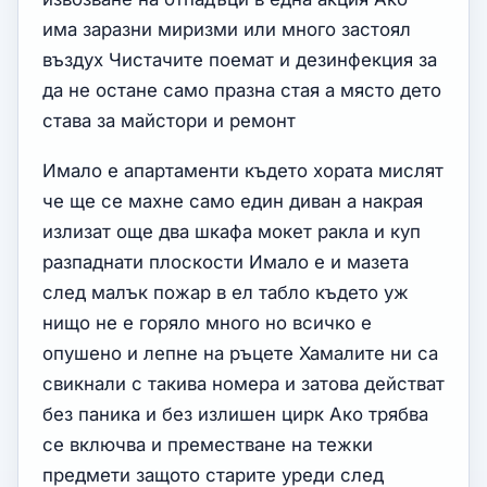
има заразни миризми или много застоял
въздух Чистачите поемат и дезинфекция за
да не остане само празна стая а място дето
става за майстори и ремонт
Имало е апартаменти където хората мислят
че ще се махне само един диван а накрая
излизат още два шкафа мокет ракла и куп
разпаднати плоскости Имало е и мазета
след малък пожар в ел табло където уж
нищо не е горяло много но всичко е
опушено и лепне на ръцете Хамалите ни са
свикнали с такива номера и затова действат
без паника и без излишен цирк Ако трябва
се включва и преместване на тежки
предмети защото старите уреди след