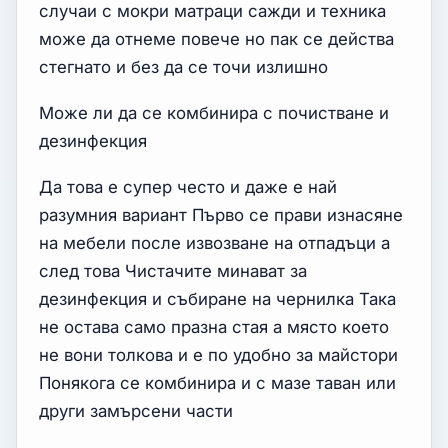
случаи с мокри матраци сажди и техника
може да отнеме повече но пак се действа
стегнато и без да се точи излишно
Може ли да се комбинира с почистване и
дезинфекция
Да това е супер често и даже е най
разумния вариант Първо се прави изнасяне
на мебели после извозване на отпадъци а
след това Чистачите минават за
дезинфекция и събиране на чернилка Така
не остава само празна стая а място което
не вони толкова и е по удобно за майстори
Понякога се комбинира и с мазе таван или
други замърсени части