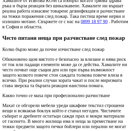
Хамалите от Извозва КОМ са изборът когато трябва здрава
ръка и бърза реакция без шикалкавене. Хамалите ни вършат
реална работа изнасяне товарене дезинфекция и разчистване
на тежки поражения след пожар. Така пестиш време нерви и
излишно мотане. Свържете се с нас на
0899 18 97 90
. Работим
в София и областта.
Често питани неща при разчистване след пожар
Колко бързо може да почне изчистване след пожар
Обикновено щом мястото е безопасно за влизане и няма риск
от ток или падащи елементи може да се действа. Хамалите ни
често почват още същия ден или при първа възможност
защото колкото повече стои саждата толкова повече влиза в
всичко. При реални случаи хората чакат и после миризмата
става зверска та бързата реакция наистина помага.
Какво точно се маха при професионално разчистване
Махат се обгорели мебели уреди шкафове текстил строшени
вещи и всякакъв боклук който е станал негоден. Чистачите
събират и дребните остатъци сажди прах и мокри материали
от гасенето. В много жилища има и неща за преместване на
тежки предмети защото печки бойлери или перални не могат