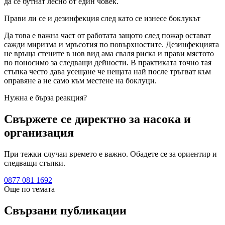
да се бутнат лесно от един човек.
Прави ли се и дезинфекция след като се изнесе боклукът
Да това е важна част от работата защото след пожар остават
сажди миризма и мръсотия по повърхностите. Дезинфекцията
не връща стените в нов вид ама сваля риска и прави мястото
по поносимо за следващи дейности. В практиката точно тая
стъпка често дава усещане че нещата най после тръгват към
оправяне а не само към местене на боклуци.
Нужна е бърза реакция?
Свържете се директно за насока и
организация
При тежки случаи времето е важно. Обадете се за ориентир и
следващи стъпки.
0877 081 1692
Още по темата
Свързани публикации