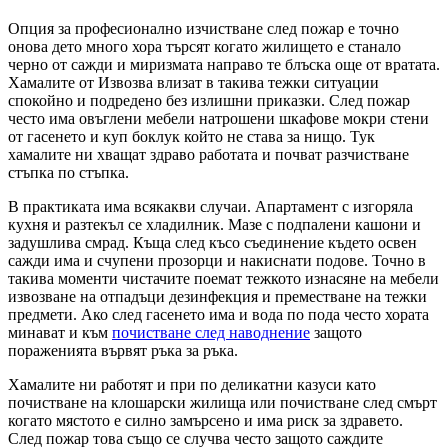
Опция за професионално изчистване след пожар е точно
онова дето много хора търсят когато жилището е станало
черно от сажди и миризмата направо те блъска още от вратата.
Хамалите от Извозва влизат в такива тежки ситуации
спокойно и подредено без излишни приказки. След пожар
често има овъглени мебели натрошени шкафове мокри стени
от гасенето и куп боклук който не става за нищо. Тук
хамалите ни хващат здраво работата и почват разчистване
стъпка по стъпка.
В практиката има всякакви случаи. Апартамент с изгоряла
кухня и разтекъл се хладилник. Мазе с подпалени кашони и
задушлива смрад. Къща след късо съединение където освен
сажди има и счупени прозорци и накиснати подове. Точно в
такива моменти чистачите поемат тежкото изнасяне на мебели
извозване на отпадъци дезинфекция и премeстване на тежки
предмети. Ако след гасенето има и вода по пода често хората
минават и към
почистване след наводнение
защото
пораженията вървят ръка за ръка.
Хамалите ни работят и при по деликатни казуси като
почистване на клошарски жилища или почистване след смърт
когато мястото е силно замърсено и има риск за здравето.
След пожар това също се случва често защото саждите