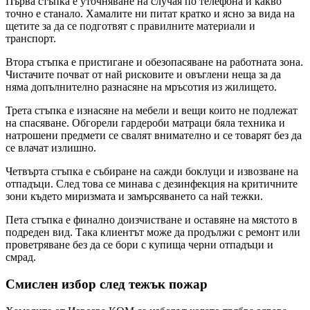
Първа стъпка е уточняване на случая по телефона и какво
точно е станало. Хамалите ни питат кратко и ясно за вида на
щетите за да се подготвят с правилните материали и
транспорт.
Втора стъпка е пристигане и обезопасяване на работната зона.
Чистачите почват от най рисковите и овъглени неща за да
няма допълнително разнасяне на мръсотия из жилището.
Трета стъпка е изнасяне на мебели и вещи които не подлежат
на спасяване. Обгорели гардероби матраци бяла техника и
натрошени предмети се свалят внимателно и се товарят без да
се влачат излишно.
Четвърта стъпка е събиране на сажди боклуци и извозване на
отпадъци. След това се минава с дезинфекция на критичните
зони където миризмата и замърсяването са най тежки.
Пета стъпка е финално доизчистване и оставяне на мястото в
подреден вид. Така клиентът може да продължи с ремонт или
проветряване без да се бори с купища черни отпадъци и
смрад.
Смислен избор след тежък пожар