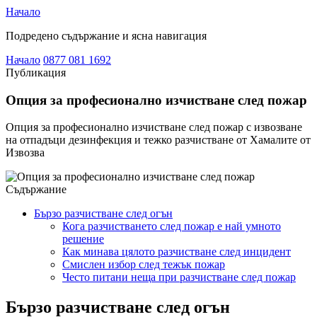
Начало
Подредено съдържание и ясна навигация
Начало
0877 081 1692
Публикация
Опция за професионално изчистване след пожар
Опция за професионално изчистване след пожар с извозване
на отпадъци дезинфекция и тежко разчистване от Хамалите от
Извозва
Съдържание
Бързо разчистване след огън
Кога разчистването след пожар е най умното
решение
Как минава цялото разчистване след инцидент
Смислен избор след тежък пожар
Често питани неща при разчистване след пожар
Бързо разчистване след огън