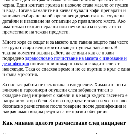
черна. Един контакт гръмва и наоколо става мазало от пушек
и вода. Тогава хамалите ни качват чували кофи препарати и
започват събиране на обгорели вещи демонтаж на счупени
детайли и извозване на отпадъци до правилното място. Ако
има тежки секции перални или печки влиза и услугата за
преместване на тежки предмети.
Много хора се сещат и за мазето или тавана защото там често
се трупат стари вещи които хващат пушека най лошо. В
такива моменти върши работа да се види как се прави
подредено
здравословно почистване на мазета с извозване и
дезинфекция
понеже при пожар прахта и саждите слизат
навсякъде. Така се спасява време и не се въртиш в кръг с една
и съща мръсотия.
За нас тая работа не е екзотика а ежедневие. Хамалите ни са
влизали в гарсониери опушени след забравен тиган в
складове след инцидент с кабели и в къщи където гасенето е
направило втора беля. Затова подходът е земен и ясен първо
безопасно разчистване после товарене после дезинфекция и
накрая имаш видим резултат а не празни обещания.
Как минава цялото разчистване след инцидент