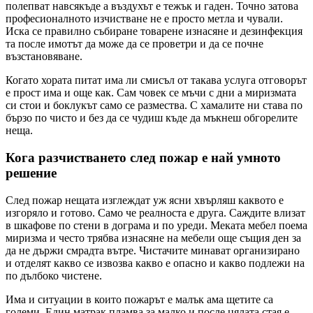
полепват навсякъде а въздухът е тежък и гаден. Точно затова
професионалното изчистване не е просто метла и чували.
Иска се правилно събиране товарене изнасяне и дезинфекция
та после имотът да може да се проветри и да се почне
възстановяване.
Когато хората питат има ли смисъл от такава услуга отговорът
е прост има и още как. Сам човек се мъчи с дни а миризмата
си стои и боклукът само се размества. С хамалите ни става по
бързо по чисто и без да се чудиш къде да мъкнеш обгорелите
неща.
Кога разчистването след пожар е най умното
решение
След пожар нещата изглеждат уж ясни хвърляш каквото е
изгоряло и готово. Само че реалноста е друга. Саждите влизат
в шкафове по стени в дограма и по уреди. Меката мебел поема
миризма и често трябва изнасяне на мебели още същия ден за
да не държи смрадта вътре. Чистачите минават организирано
и отделят какво се извозва какво е опасно и какво подлежи на
по дълбоко чистене.
Има и ситуации в които пожарът е малък ама щетите са
големи. Един матрак пламва за малко и после цялата стая е