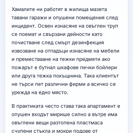
Хамалите ни работят в жилища мазета
тавани гаражи и опушени помещения след
инцидент. Освен изнасяне на овъглен труп
се поемат и свързани дейности като
почистване след смърт дезинфекция
извозване на отпадъци изнасяне на мебели
и преместваане на тежки предмети ако
пожарът е бутнал шкафове печки бойлери
или друга тежка покъщнина. Така клиентът
не търси пет различни фирми а всичко се
урежда на едно място.
В практиката често става така апартамент е
опушен входът мирише силно а вътре има
овъглени вещи разтопена пластмаса
счупени стъкла и мокри подове от