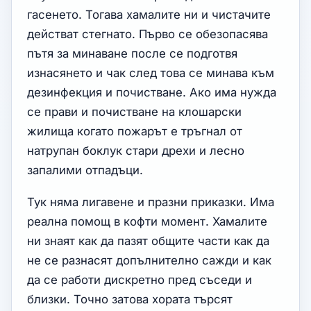
гасенето. Тогава хамалите ни и чистачите
действат стегнато. Първо се обезопасява
пътя за минаване после се подготвя
изнасянето и чак след това се минава към
дезинфекция и почистване. Ако има нужда
се прави и почистване на клошарски
жилища когато пожарът е тръгнал от
натрупан боклук стари дрехи и лесно
запалими отпадъци.
Тук няма лигавене и празни приказки. Има
реална помощ в кофти момент. Хамалите
ни знаят как да пазят общите части как да
не се разнасят допълнително сажди и как
да се работи дискретно пред съседи и
близки. Точно затова хората търсят