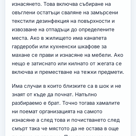
изнасянето. Това включва събиране на
овъглени остатъци сваляне на замърсени
текстили дезинфекция на повърхности и
извозване на отпадъци до определените
места. Ако в жилището има канапета
гардероби или кухненски шкафове за
махане се прави и изнасяне на мебели. Ако
нещо е затиснато или килнато от жегата се
включва и преместване на тежки предмети.
Има случаи в които близките са в шок и не
знаят от къде да почнат. Напълно
разбираемо е брат. Точно тогава хамалите
ни поемат организацията на самото
изнасяне а след това и почистването след
смърт така че мястото да не остава в още