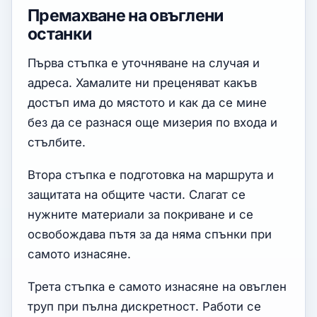
Премахване на овъглени
останки
Първа стъпка е уточняване на случая и
адреса. Хамалите ни преценяват какъв
достъп има до мястото и как да се мине
без да се разнася още мизерия по входа и
стълбите.
Втора стъпка е подготовка на маршрута и
защитата на общите части. Слагат се
нужните материали за покриване и се
освобождава пътя за да няма спънки при
самото изнасяне.
Трета стъпка е самото изнасяне на овъглен
труп при пълна дискретност. Работи се