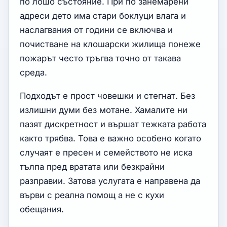
по лошо състояние. При по занемарени
адреси дето има стари боклуци влага и
наслагвания от години се включва и
почистване на клошарски жилища понеже
пожарът често тръгва точно от такава
среда.
Подходът е прост човешки и стегнат. Без
излишни думи без мотане. Хамалите ни
пазят дискретност и вършат тежката работа
както трябва. Това е важно особено когато
случаят е пресен и семейството не иска
тълпа пред вратата или безкрайни
разправии. Затова услугата е направена да
върви с реална помощ а не с кухи
обещания.