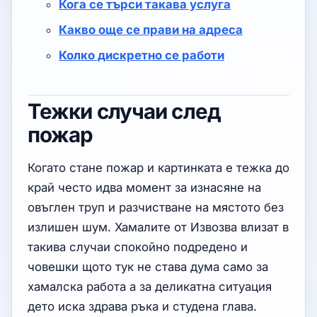
Кога се търси такава услуга
Какво още се прави на адреса
Колко дискретно се работи
Тежки случаи след
пожар
Когато стане пожар и картинката е тежка до
край често идва момент за изнасяне на
овъглен труп и разчистване на мястото без
излишен шум. Хамалите от Извозва влизат в
такива случаи спокойно подредено и
човешки щото тук не става дума само за
хамалска работа а за деликатна ситуация
дето иска здрава ръка и студена глава.