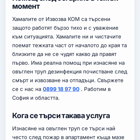
момент
Хамалите от Извозва КОМ са търсени
защото работят бързо тихо и с уважение
към ситуацията. Хамалите ни и чистачите
поемат тежката част от началото до края та
близките да не се чудят какво да правят
първо. Има реална помощ при изнасяне на
овъглен труп дезинфекция почистване след
смърт и извозване на отпадъци. Свържете
се с нас на
0899 18 97 90
. Работим в
София и областта.
Кога се търси такава услуга
Изнасяне на овъглен труп се търси най
често след пожар в апартамент къща мазе