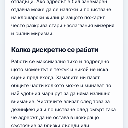
отпадъци. Ако адресът е бил занемарен
отдавна може да се наложи и почистване
на клошарски жилища защото пожарът
често разкрива стари наслагвания мизерия
и силни миризми.
Колко дискретно се работи
Работи се максимално тихо и подредено
щото моментът е тежък и никой не иска
сцени пред входа. Хамалите ни пазят
общите части колкото може и минават по
най удобния маршрут за да няма излишно
внимание. Чистачите влизат след това за
дезинфекция и почистване след смърт така
че адресът да не остава в шокиращо
състояние за близки съседи или