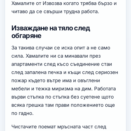
Хамалите от Извозва когато трябва бързо и
читаво да се свърши трудна работа.
Изваждане на тяло след
обгаряне
За такива случаи се иска опит а не само
сила. Хамалите ни са минавали през
апартаменти след късо съединение стаи
след запалена печка и къщи след сериозен
пожар където вътре има и овъглени
мебели и тежка миризма на дим. Работата
върви стъпка по стъпка без суетене щото
всяка грешка там прави положението още
по гадно.
Чистачите поемат мръсната част след