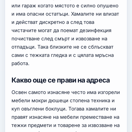
или гараж когато мястото е силно опушено
и има опасни остатъци. Хамалите ни влизат
и действат дискретно а след това
чистачите могат да поемат дезинфекция
почистване след смърт и извозване на
отпадъци. Така близките не се сблъскват
сами с тежката гледка и с цялата мръсна
работа.
Какво още се прави на адреса
Освен самото изнасяне често има изгорели
мебели мокри дюшеци стопена техника и
куп овъглени боклуци. Тогава хамалите ни
правят изнасяне на мебели преместване на
тежки предмети и товарене за извозване на