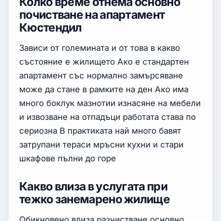
Колко време отнема основно
почистване на апартамент
Кюстендил
Зависи от големината и от това в какво
състояние е жилището Ако е стандартен
апартамент със нормално замърсяване
може да стане в рамките на ден Ако има
много боклук мазнотии изнасяне на мебели
и извозване на отпадъци работата става по
сериозна В практиката най много бавят
затрупани тераси мръсни кухни и стари
шкафове пълни до горе
Какво влиза в услугата при
тежко занемарено жилище
Обикновено влиза разчистване основно