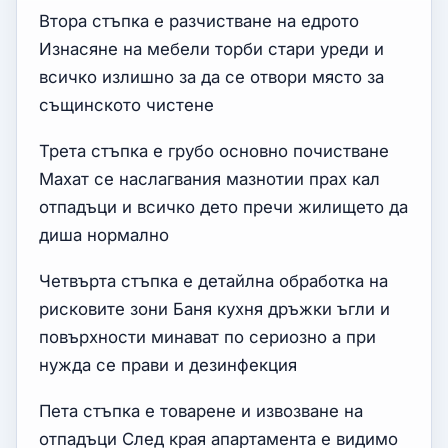
Втора стъпка е разчистване на едрото
Изнасяне на мебели торби стари уреди и
всичко излишно за да се отвори място за
същинското чистене
Трета стъпка е грубо основно почистване
Махат се наслагвания мазнотии прах кал
отпадъци и всичко дето пречи жилището да
диша нормално
Четвърта стъпка е детайлна обработка на
рисковите зони Баня кухня дръжки ъгли и
повърхности минават по сериозно а при
нужда се прави и дезинфекция
Пета стъпка е товарене и извозване на
отпадъци След края апартамента е видимо