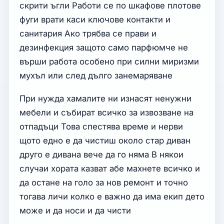
скрити ъгли Работи се по шкафове плотове
фуги врати каси ключове контакти и
санитария Ако трябва се прави и
дезинфекция защото само парфюмче не
върши работа особено при силни миризми
мухъл или след дълго занемаряване
При нужда хамалите ни изнасят ненужни
мебели и събират всичко за извозване на
отпадъци Това спестява време и нерви
щото едно е да чистиш около стар диван
друго е дивана вече да го няма В някои
случаи хората казват абе махнете всичко и
да остане на голо за нов ремонт и точно
тогава личи колко е важно да има екип дето
може и да носи и да чисти