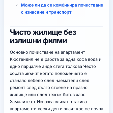
Може ли да се комбинира почистване
с изнасяне и транспорт
Чисто жилище без
излишни филми
Основно почистване на апартамент
Кюстендил не е работа за една кофа вода и
едно парцалче айде стига толкова Често
хората звънят когато положението е
станало дебело след наематели след
ремонт след дълго стоене на празно
жилище или след тежък битов хаос
Хамалите от Извозва влизат в такива
апартаменти всеки ден и знаят кое се почва