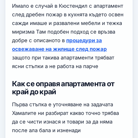
Имало е случай в Кюстендил с апартамент
след дребен пожар в кухнята където освен
сажди имаше и развалени мебели и тежка
миризма Там подобен подход се връзва
добре с описаното в
процедури за
освежаване на жилище след пожар
защото при такива апартаменти трябват
ясни стъпки а не работа на парче
Как се оправя апартамента от
край до край
Първа стъпка е уточняване на задачата
Хамалите ни разбират какво точно трябва
да се чисти изнася и товари за да няма
после ала бала и изненади