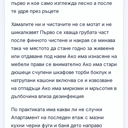
първо и кое само изглежда лесно а после
те удря през ръцете
Хамалите ни и чистачите не се мотат и не
шикалкавят Първо се хваща грубата част
после финното чистене и накрая се минава
така че мястото да стане годно за живеене
или отдаване под наем Ако има изнасяне на
мебели прави се внимателно Ако има стари
дюшеци счупени шкафове торби боклук и
натрупани кашони включва се и извозване
на отпадъци Ако има миризми и мръсотия в
дълбочина влиза дезинфекция
По практиката има какви ли не случки
Апартамент на последен етаж с мазни
кухни черни фуги и баня дето направо