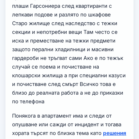
плаши Гарсониера след квартиранти с
лепкави подове и разлято по шкафове
Старо жилище след наследство с тежки
секции и непотребни вещи Там често се
иска и преместване на тежки предмети
защото перални хладилници и масивни
гардероби не тръгват сами Ако е по тежък
случай се поема и почистване на
клошарски жилища а при специални казуси
и почистване след смърт Всичко това е
близо до реалната работа а не до приказки
по телефона
Понякога в апартамент има и следи от
опушване или сажди от инцидент и тогава
хората търсят по близка тема като
решения