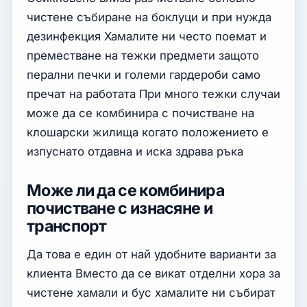
чистене събиране на боклуци и при нужда
дезинфекция Хамалите ни често поемат и
преместване на тежки предмети защото
перални печки и големи гардероби само
пречат на работата При много тежки случаи
може да се комбинира с почистване на
клошарски жилища когато положението е
изпуснато отдавна и иска здрава ръка
Може ли да се комбинира
почистване с изнасяне и
транспорт
Да това е един от най удобните варианти за
клиента Вместо да се викат отделни хора за
чистене хамали и бус хамалите ни събират