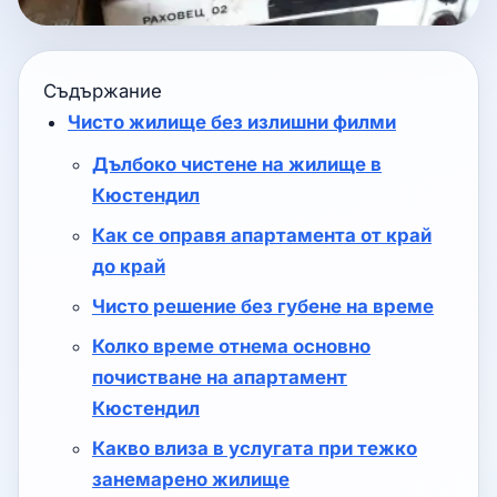
Съдържание
Чисто жилище без излишни филми
Дълбоко чистене на жилище в
Кюстендил
Как се оправя апартамента от край
до край
Чисто решение без губене на време
Колко време отнема основно
почистване на апартамент
Кюстендил
Какво влиза в услугата при тежко
занемарено жилище