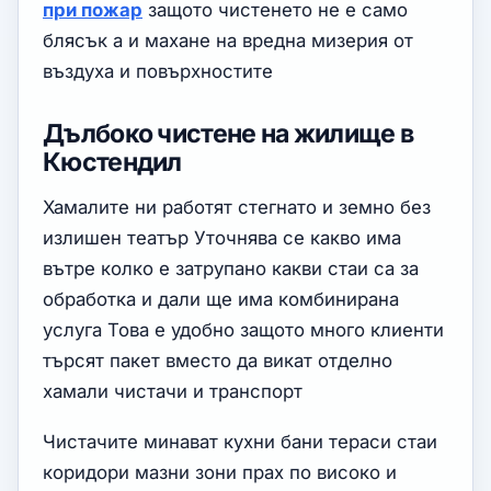
при пожар
защото чистенето не е само
блясък а и махане на вредна мизерия от
въздуха и повърхностите
Дълбоко чистене на жилище в
Кюстендил
Хамалите ни работят стегнато и земно без
излишен театър Уточнява се какво има
вътре колко е затрупано какви стаи са за
обработка и дали ще има комбинирана
услуга Това е удобно защото много клиенти
търсят пакет вместо да викат отделно
хамали чистачи и транспорт
Чистачите минават кухни бани тераси стаи
коридори мазни зони прах по високо и