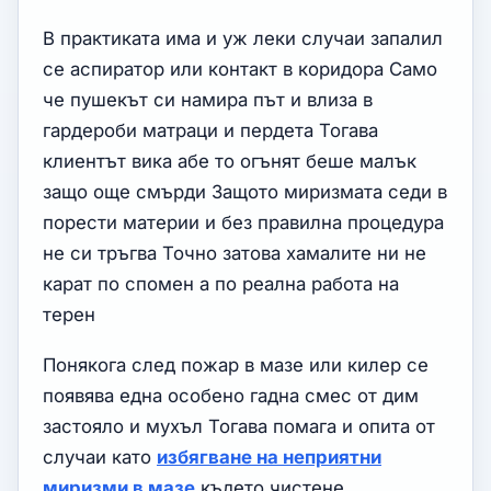
В практиката има и уж леки случаи запалил
се аспиратор или контакт в коридора Само
че пушекът си намира път и влиза в
гардероби матраци и пердета Тогава
клиентът вика абе то огънят беше малък
защо още смърди Защото миризмата седи в
порести материи и без правилна процедура
не си тръгва Точно затова хамалите ни не
карат по спомен а по реална работа на
терен
Понякога след пожар в мазе или килер се
появява една особено гадна смес от дим
застояло и мухъл Тогава помага и опита от
случаи като
избягване на неприятни
миризми в мазе
където чистене