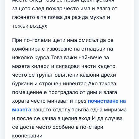
защото след пожар често има и влага от
гасенето а тя почва да ражда мухъл и
тежък въздух
При по-големи щети има смисъл да се
комбинира с извозване на отпадъци на
няколко курса Това важи най-вече за
мазета килери и складови части където
често се трупат овъглени кашони дрехи
буркани и строшен инвентар Ако такова
помещение е пострадало от дим и влага
хората често минават и през
почистване на
мазета
защото отдолу тръгва една миризма
и после се качва в целия вход И да случва
се доста често особено в по-стари
кооперации