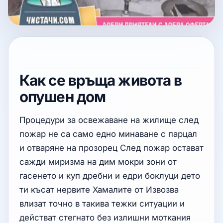
Как се връща живота в
опушен дом
Процедури за освежаване на жилище след
пожар не са само едно минаване с парцал
и отваряне на прозорец След пожар остават
сажди миризма на дим мокри зони от
гасенето и куп дребни и едри боклуци дето
ти късат нервите Хамалите от Извозва
влизат точно в такива тежки ситуации и
действат стегнато без излишни моткания