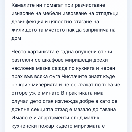
Хамалите ни помагат при разчистване
изнасяне на мебели извозване на отпадъци
дезинфекция и цялостно стягане на
жилището та мястото пак да заприлича на
дом
Често картинката е гадна опушени стени
разтекли се шкафове миришещи дрехи
наслоена мазна сажда по кухнята и черен
прах във всяка фуга Чистачите знаят къде
се крие мизерията и не се лъжат по това че
отгоре уж е минато В практиката има
случаи дето стая изглежда добре а като се
дръпне секцията отзад е мазало до тавана
Имало е и апартаменти след малък
кухненски пожар където миризмата е