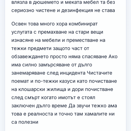
влязла в дюшемето и меката мебел та без
сериозно чистене и дезинфекция не става
Освен това много хора комбинират
услугата с премахване на стари вещи
изнасяне на мебели и преместване на
тежки предмети защото част от
обзавеждането просто няма спасяване Ако
има силно замърсяване от дълго
занемаряване след инцидента Чистачите
поемат и по-тежки казуси като почистване
на клошарски жилища и дори почистване
след смърт когато имотът е стоял
заключен дълго време Да звучи тежко ама
това е реалноста и точно там хамалите ни
са полезни