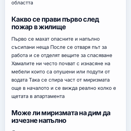
областта
Какво се прави първо след
пожар в жилище
Първо се махат опасните и напълно
съсипани неща После се отваря път за
работа и се отделят вещите за спасяване
Хамалите ни често почват с изнасяне на
мебели които са опушени или подути от
водата Така се спира част от миризмата
още в началото и се вижда реално колко е
щетата в апартамента
Може ли миризмата на дим да
изчезне напълно