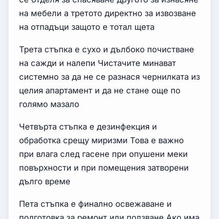
на мебели а третото директно за извозване
на отпадъци защото е тотал щета
Трета стъпка е сухо и дълбоко почистване
на сажди и налепи Чистачите минават
системно за да не се разнася чернилката из
целия апартамент и да не стане още по
голямо мазало
Четвърта стъпка е дезинфекция и
обработка срещу миризми Това е важно
при влага след гасене при опушени меки
повърхности и при помещения затворени
дълго време
Пета стъпка е финално освежаване и
подготовка за ремонт или ползване Ако има