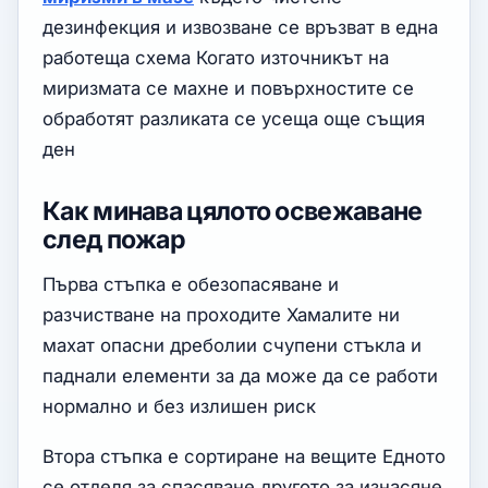
дезинфекция и извозване се връзват в една
работеща схема Когато източникът на
миризмата се махне и повърхностите се
обработят разликата се усеща още същия
ден
Как минава цялото освежаване
след пожар
Първа стъпка е обезопасяване и
разчистване на проходите Хамалите ни
махат опасни дреболии счупени стъкла и
паднали елементи за да може да се работи
нормално и без излишен риск
Втора стъпка е сортиране на вещите Едното
се отделя за спасяване другото за изнасяне