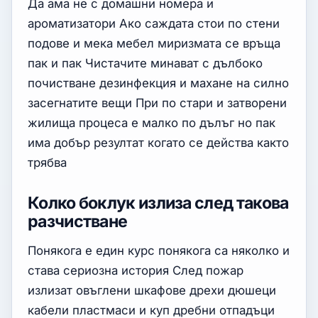
Да ама не с домашни номера и
ароматизатори Ако саждата стои по стени
подове и мека мебел миризмата се връща
пак и пак Чистачите минават с дълбоко
почистване дезинфекция и махане на силно
засегнатите вещи При по стари и затворени
жилища процеса е малко по дълъг но пак
има добър резултат когато се действа както
трябва
Колко боклук излиза след такова
разчистване
Понякога е един курс понякога са няколко и
става сериозна история След пожар
излизат овъглени шкафове дрехи дюшеци
кабели пластмаси и куп дребни отпадъци