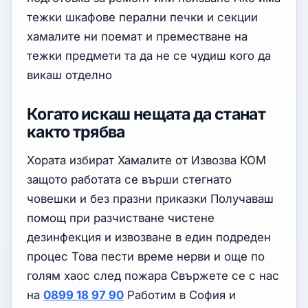
тежки шкафове перални печки и секции
хамалите ни поемат и преместване на
тежки предмети та да не се чудиш кого да
викаш отделно
Когато искаш нещата да станат
както трябва
Хората избират Хамалите от Извозва КОМ
защото работата се върши стегнато
човешки и без празни приказки Получаваш
помощ при разчистване чистене
дезинфекция и извозване в един подреден
процес Това пести време нерви и още по
голям хаос след пожара Свържете се с нас
на
0899 18 97 90
Работим в София и