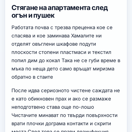
Стягане на апартамента след
огън и пушек
Работата почва с трезва преценка кое се
спасява и кое заминава Хамалите ни
отделят овъглени шкафове подути
плоскости стопени пластмаси и текстил
попил дим до кокал Така не се губи време в
мъка по неща дето само връщат миризма
обратно в стаите
После идва сериозното чистене саждата не
е като обикновен прах и ако се размаже
неподготвено става още по-лошо
Чистачите минават по твърди повърхности
врати плочки дограма контакти и скрити
места След това се прави дезинфекция