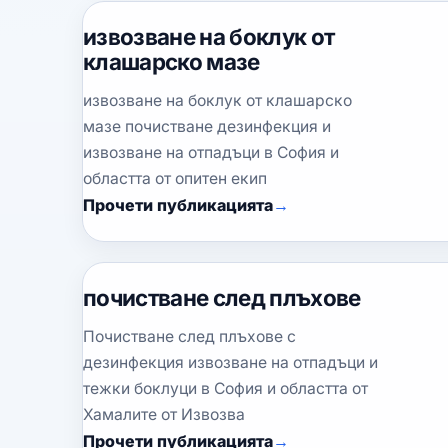
извозване на боклук от
клашарско мазе
извозване на боклук от клашарско
мазе почистване дезинфекция и
извозване на отпадъци в София и
областта от опитен екип
Прочети публикацията
почистване след плъхове
Почистване след плъхове с
дезинфекция извозване на отпадъци и
тежки боклуци в София и областта от
Хамалите от Извозва
Прочети публикацията