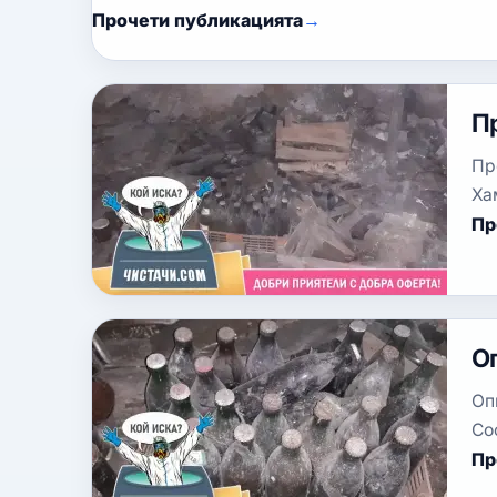
Прочети публикацията
П
Пр
Ха
Пр
О
Оп
Со
Пр