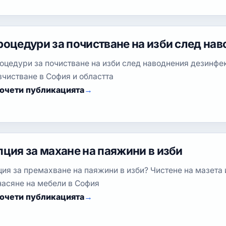
роцедури за почистване на изби след на
оцедури за почистване на изби след наводнения дезинфек
зчистване в София и областта
очети публикацията
пция за махане на паяжини в изби
ция за премахване на паяжини в изби? Чистене на мазета
насяне на мебели в София
очети публикацията