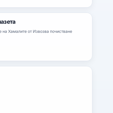
мазета
е на Хамалите от Извозва почистване