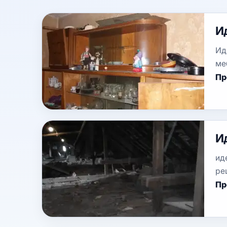
И
Ид
ме
Пр
Ид
ид
ре
Пр