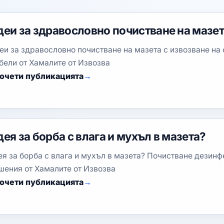
деи за здравословно почистване на мазе
еи за здравословно почистване на мазета с извозване на
бели от Хамалите от Извозва
очети публикацията
ея за борба с влага и мухъл в мазета?
ея за борба с влага и мухъл в мазета? Почистване дезинф
шения от Хамалите от Извозва
очети публикацията