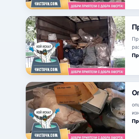
П
Пр
ра
Пр
О
оп
из
Пр