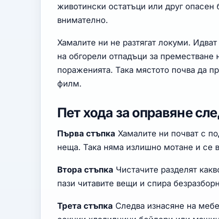
животински остатъци или друг опасен 
внимателно.
Хамалите ни не разтягат локуми. Идват
на обгорели отпадъци за преместване 
пораженията. Така мястото почва да пр
филм.
Пет хода за оправяне сл
Първа стъпка
Хамалите ни почват с по
неща. Така няма излишно мотане и се в
Втора стъпка
Чистачите разделят какво
пази читавите вещи и спира безразборн
Трета стъпка
Следва изнасяне на мебе