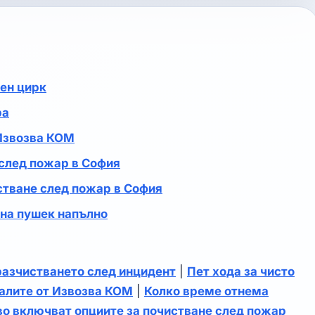
шен цирк
ра
 Извозва КОМ
след пожар в София
стване след пожар в София
на пушек напълно
разчистването след инцидент
|
Пет хода за чисто
алите от Извозва КОМ
|
Колко време отнема
о включват опциите за почистване след пожар