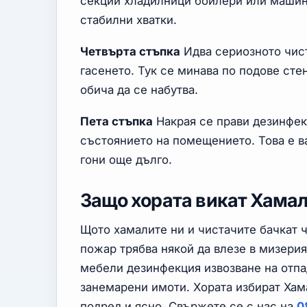
секции хладилници бойлери или машин
стабилни хватки.
Четвърта стъпка
Идва сериозното чист
гасенето. Тук се минава по подове сте
обича да се набутва.
Пета стъпка
Накрая се прави дезинфек
състоянието на помещението. Това е в
гони още дълго.
Защо хората викат Хамал
Щото хамалите ни и чистачите бачкат 
пожар трябва някой да влезе в мизерият
мебели дезинфекция извозване на отпад
занемарени имоти. Хората избират Хам
подред и ясно. Свържете се с нас на
0