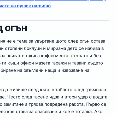
мата на пушек напълно
 огън
ия не е тема за увъртане щото след огън остава
и стопени боклуци и миризма дето се набива в
ва влизат в такива кофти места стегнато и без
нти къщи офиси мазета гаражи и тавани където
ъбиране на овъглени неща и извозване на
ежда жилище след късо в таблото след гръмнала
де. Често след гасене идва и втори удар с водата
но замитане а трябва подредена работа. Първо се
ля кое става за спасяване и кое е тоталка. Ако