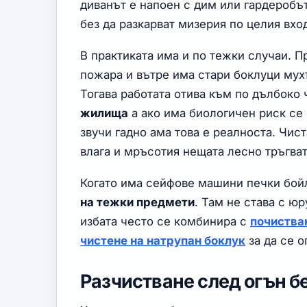
диванът е напоен с дим или гардеробъ
без да разкарват мизерия по целия вхо
В практиката има и по тежки случаи.
пожара и вътре има стари боклуци мухъ
Тогава работата отива към по дълбоко
жилища
а ако има биологичен риск се
звучи гадно ама това е реалноста. Чис
влага и мръсотия нещата лесно тръгва
Когато има сейфове машини печки бой
на тежки предмети
. Там не става с юр
избата често се комбинира с
почиства
чистене на натрупан боклук
за да се о
Разчистване след огън б