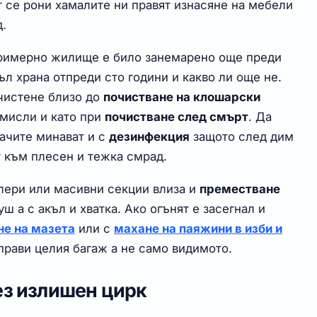
т се рони хамалите ни правят изнасяне на мебели
д.
 Примерно жилище е било занемарено още преди
л храна отпреди сто години и какво ли още не.
 чистене близо до
почистване на клошарски
 мисли и като при
почистване след смърт
. Да
тачите минават и с
дезинфекция
защото след дим
т към плесен и тежка смрад.
лери или масивни секции влиза и
преместване
уш а с акъл и хватка. Ако огънят е засегнал и
не на мазета
или с
махане на паяжини в изби и
прави целия багаж а не само видимото.
ез излишен цирк