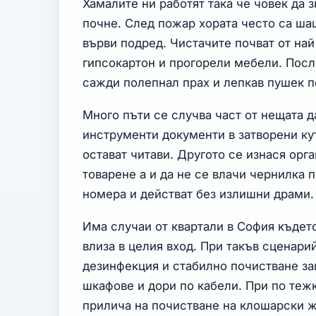
Хамалите ни работят така че човек да з
почне. След пожар хората често са шаш
върви подред. Чистачите почват от на
гипсокартон и прогорели мебели. Пос
сажди полепнал прах и лепкав пушек по
Много пъти се случва част от нещата д
инструменти документи в затворени ку
остават читави. Другото се изнася орг
товарене а и да не се влачи чернилка 
номера и действат без излишни драми.
Има случаи от квартали в София където
влиза в целия вход. При такъв сценари
дезинфекция и стабилно почистване за
шкафове и дори по кабели. При по тежк
прилича на почистване на клошарски ж