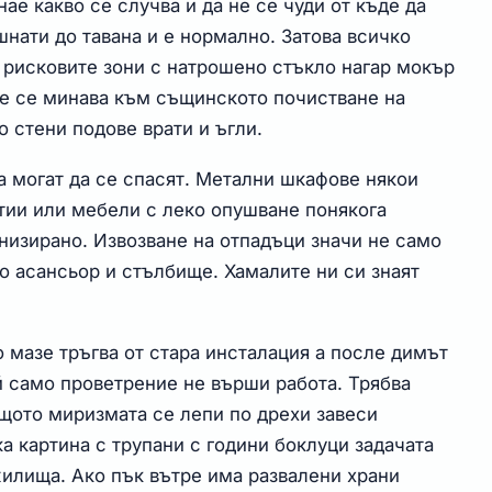
нае какво се случва и да не се чуди от къде да
нати до тавана и е нормално. Затова всичко
й рисковите зони с натрошено стъкло нагар мокър
ле се минава към същинското почистване на
 стени подове врати и ъгли.
а могат да се спасят. Метални шкафове някои
тии или мебели с леко опушване понякога
анизирано. Извозване на отпадъци значи не само
по асансьор и стълбище. Хамалите ни си знаят
 мазе тръгва от стара инсталация а после димът
й само проветрение не върши работа. Трябва
щото миризмата се лепи по дрехи завеси
а картина с трупани с години боклуци задачата
илища. Ако пък вътре има развалени храни