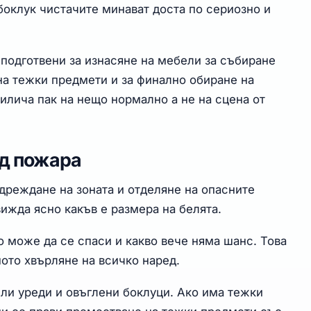
боклук чистачите минават доста по сериозно и
 подготвени за изнасяне на мебели за събиране
на тежки предмети и за финално обиране на
илича пак на нещо нормално а не на сцена от
ед пожара
дреждане на зоната и отделяне на опасните
ижда ясно какъв е размера на белята.
 може да се спаси и какво вече няма шанс. Това
ото хвърляне на всичко наред.
ли уреди и овъглени боклуци. Ако има тежки