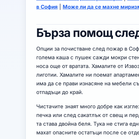
в София
|
Може ли да се махне мириз
Бърза помощ след
Опции за почистване след пожар в Соф
голема каша с пушек сажди мокри стен
носа още от вратата. Хамалите от Извоз
лиготии. Хамалите ни поемат апартаме
има да се прави изнасяне на мебели с
отпадъци до край.
Чистачите знаят много добре как изгл
печка или след сакатлък от свещ и пер
та става двойна беля. Тука не стига ед
махат опасните остатъци после се отде