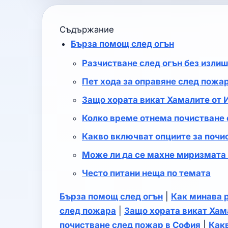
Съдържание
Бърза помощ след огън
Разчистване след огън без изли
Пет хода за оправяне след пожа
Защо хората викат Хамалите от
Колко време отнема почистване 
Какво включват опциите за почи
Може ли да се махне миризмата 
Често питани неща по темата
Бърза помощ след огън
|
Как минава 
след пожара
|
Защо хората викат Хам
почистване след пожар в София
|
Какв