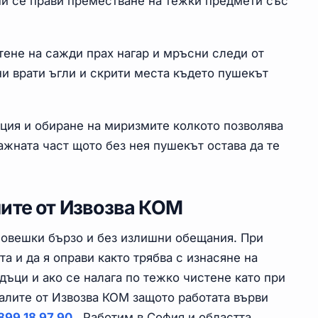
и се прави преместване на тежки предмети със
ене на сажди прах нагар и мръсни следи от
ни врати ъгли и скрити места където пушекът
ция и обиране на миризмите колкото позволява
ажната част щото без нея пушекът остава да те
ите от Извозва КОМ
човешки бързо и без излишни обещания. При
а и да я оправи както трябва с изнасяне на
ъци и ако се налага по тежко чистене като при
алите от Извозва КОМ защото работата върви
899 18 97 90
. Работим в София и областта.