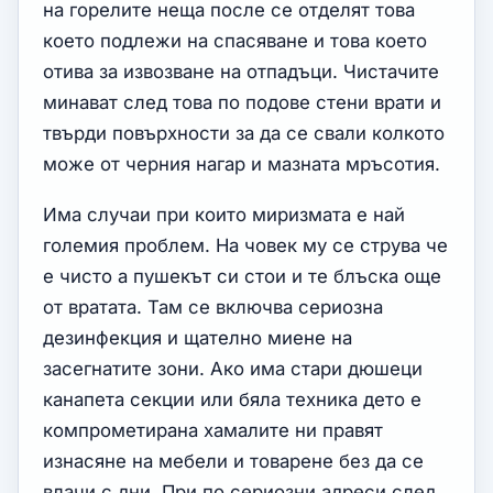
на горелите неща после се отделят това
което подлежи на спасяване и това което
отива за извозване на отпадъци. Чистачите
минават след това по подове стени врати и
твърди повърхности за да се свали колкото
може от черния нагар и мазната мръсотия.
Има случаи при които миризмата е най
големия проблем. На човек му се струва че
е чисто а пушекът си стои и те блъска още
от вратата. Там се включва сериозна
дезинфекция и щателно миене на
засегнатите зони. Ако има стари дюшеци
канапета секции или бяла техника дето е
компрометирана хамалите ни правят
изнасяне на мебели и товарене без да се
влачи с дни. При по сериозни адреси след