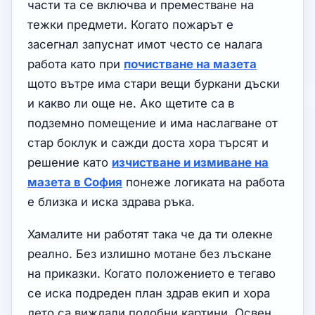
части та се включва и преместване на
тежки предмети. Когато пожарът е
засегнал запуснат имот често се налага
работа като при
почистване на мазета
щото вътре има стари вещи буркани дъски
и какво ли още не. Ако щетите са в
подземно помещение и има наслагване от
стар боклук и сажди доста хора търсят и
решение като
изчистване и измиване на
мазета в София
понеже логиката на работа
е близка и иска здрава ръка.
Хамалите ни работят така че да ти олекне
реално. Без излишно мотане без лъскане
на приказки. Когато положението е тегаво
се иска подреден план здрав екип и хора
дето са виждали подобни картини. Освен