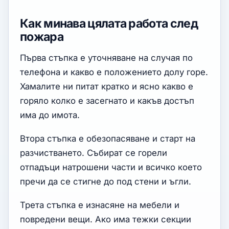
Как минава цялата работа след
пожара
Първа стъпка е уточняване на случая по
телефона и какво е положението долу горе.
Хамалите ни питат кратко и ясно какво е
горяло колко е засегнато и какъв достъп
има до имота.
Втора стъпка е обезопасяване и старт на
разчистването. Събират се горели
отпадъци натрошени части и всичко което
пречи да се стигне до под стени и ъгли.
Трета стъпка е изнасяне на мебели и
повредени вещи. Ако има тежки секции