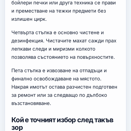
бойлери печки или друга техника се прави
и преместване на тежки предмети без
излишен цирк.
Четвърта стъпка е основно чистене и
дезинфекция. Чистачите махат сажди прах
лепкави следи и миризми колкото
позволява състоянието на повърхностите.
Пета стъпка е извозване на отпадъци и
финално освобождаване на мястото.
Накрая имотът остава разчистен подготвен
за ремонт или за следващо по дълбоко
възстановяване.
Кой е точният избор след такъв
зор