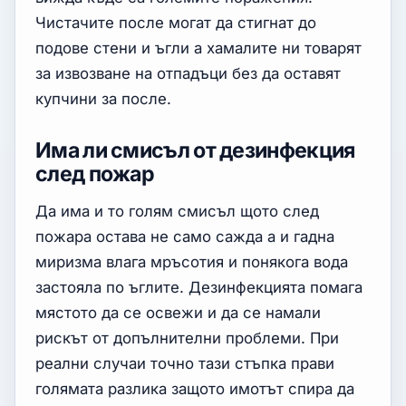
Чистачите после могат да стигнат до
подове стени и ъгли а хамалите ни товарят
за извозване на отпадъци без да оставят
купчини за после.
Има ли смисъл от дезинфекция
след пожар
Да има и то голям смисъл щото след
пожара остава не само сажда а и гадна
миризма влага мръсотия и понякога вода
застояла по ъглите. Дезинфекцията помага
мястото да се освежи и да се намали
рискът от допълнителни проблеми. При
реални случаи точно тази стъпка прави
голямата разлика защото имотът спира да