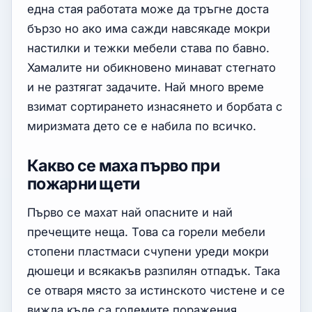
една стая работата може да тръгне доста
бързо но ако има сажди навсякаде мокри
настилки и тежки мебели става по бавно.
Хамалите ни обикновено минават стегнато
и не разтягат задачите. Най много време
взимат сортирането изнасянето и борбата с
миризмата дето се е набила по всичко.
Какво се маха първо при
пожарни щети
Първо се махат най опасните и най
пречещите неща. Това са горели мебели
стопени пластмаси счупени уреди мокри
дюшеци и всякакъв разпилян отпадък. Така
се отваря място за истинското чистене и се
вижда къде са големите поражения.