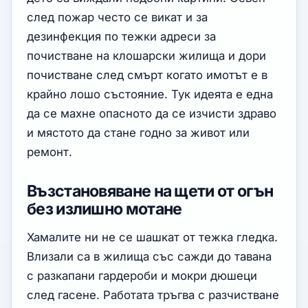
след пожар често се викат и за
дезинфекция по тежки адреси за
почистване на клошарски жилища и дори
почистване след смърт когато имотът е в
крайно лошо състояние. Тук идеята е една
да се махне опасното да се изчисти здраво
и мястото да стане годно за живот или
ремонт.
Възстановяване на щети от огън
без излишно мотане
Хамалите ни не се шашкат от тежка гледка.
Влизали са в жилища със сажди до тавана
с разкапани гардероби и мокри дюшеци
след гасене. Работата тръгва с разчистване