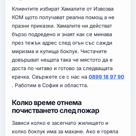
Клиентите избират Хамалите от Извозва
КОМ щото получават реална помощ а не
празни приказки. Хамалите ни действат
бързо подредено и знаят как се минава
през тежък адрес след огън със сажди
миризма и купища боклук. Чистачите
довършват нещата така че мястото да е
доста по читаво и готово за следващата
крачка. Свържете се с нас на
0899 18 97 90
. Работим в София и областта.
Колко време отнема
почистването след пожар
Зависи колко е засегнато жилището и
колко боклук има за махане. Ако е горяла