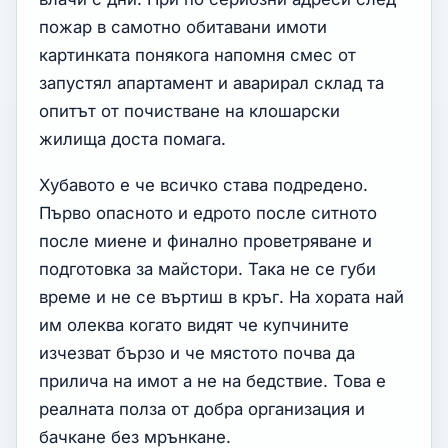
пожар в самотно обитавани имоти
картинката понякога напомня смес от
запустял апартамент и аварирал склад та
опитът от почистване на клошарски
жилища доста помага.
Хубавото е че всичко става подредено.
Първо опасното и едрото после ситното
после миене и финално проветряване и
подготовка за майстори. Така не се губи
време и не се въртиш в кръг. На хората най
им олеква когато видят че купчините
изчезват бързо и че мястото почва да
прилича на имот а не на бедствие. Това е
реалната полза от добра организация и
бачкане без мрънкане.