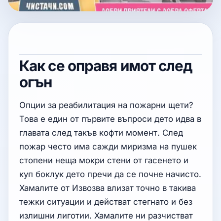
Как се оправя имот след
огън
Опции за реабилитация на пожарни щети?
Това е един от първите въпроси дето идва в
главата след такъв кофти момент. След
пожар често има сажди миризма на пушек
стопени неща мокри стени от гасенето и
куп боклук дето пречи да се почне начисто.
Хамалите от Извозва влизат точно в такива
тежки ситуации и действат стегнато и без
излишни лиготии. Хамалите ни разчистват