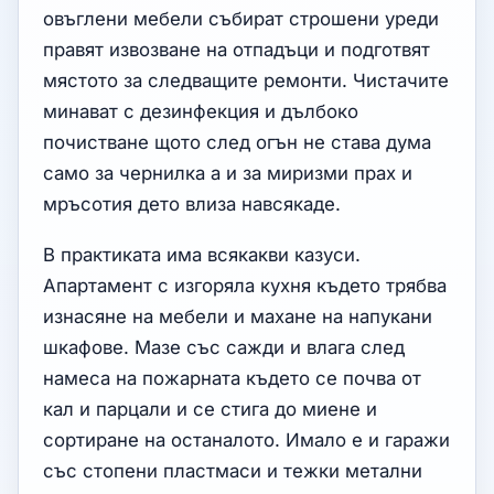
овъглени мебели събират строшени уреди
правят извозване на отпадъци и подготвят
мястото за следващите ремонти. Чистачите
минават с дезинфекция и дълбоко
почистване щото след огън не става дума
само за чернилка а и за миризми прах и
мръсотия дето влиза навсякаде.
В практиката има всякакви казуси.
Апартамент с изгоряла кухня където трябва
изнасяне на мебели и махане на напукани
шкафове. Мазе със сажди и влага след
намеса на пожарната където се почва от
кал и парцали и се стига до миене и
сортиране на останалото. Имало е и гаражи
със стопени пластмаси и тежки метални